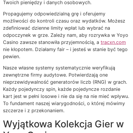
Twoich pieniędzy i danych osobowych.
Propagujemy odpowiedzialną grę i oferujemy
możliwości do kontroli czasu oraz wydatków. Możesz
zdefiniować dzienne limity wpłat lub wybrać na
odpoczynek w grze. Zależy nam, aby rozrywka w Yoyo
Casino zawsze stanowiła przyjemnością, a
tracxn.com
nie kłopotem. Działamy fair – i jesteś w stanie być tego
pewien.
Nasze własne systemy systematycznie weryfikują
zewnętrzne firmy audytowe. Potwierdzają one
nieprzewidywalność generatorów liczb (RNG) w grach.
Każdy pojedynczy spin, każde pojedyncze rozdanie
kart jest w pełni losowe i nie da się na nie mieć wpływu.
To fundament naszej wiarygodności, o której mówimy
szczerze i z przekonaniem.
Wyjątkowa Kolekcja Gier w