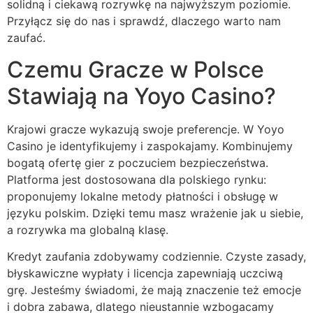
solidną i ciekawą rozrywkę na najwyższym poziomie.
Przyłącz się do nas i sprawdź, dlaczego warto nam
zaufać.
Czemu Gracze w Polsce
Stawiają na Yoyo Casino?
Krajowi gracze wykazują swoje preferencje. W Yoyo
Casino je identyfikujemy i zaspokajamy. Kombinujemy
bogatą ofertę gier z poczuciem bezpieczeństwa.
Platforma jest dostosowana dla polskiego rynku:
proponujemy lokalne metody płatności i obsługę w
języku polskim. Dzięki temu masz wrażenie jak u siebie,
a rozrywka ma globalną klasę.
Kredyt zaufania zdobywamy codziennie. Czyste zasady,
błyskawiczne wypłaty i licencja zapewniają uczciwą
grę. Jesteśmy świadomi, że mają znaczenie też emocje
i dobra zabawa, dlatego nieustannie wzbogacamy