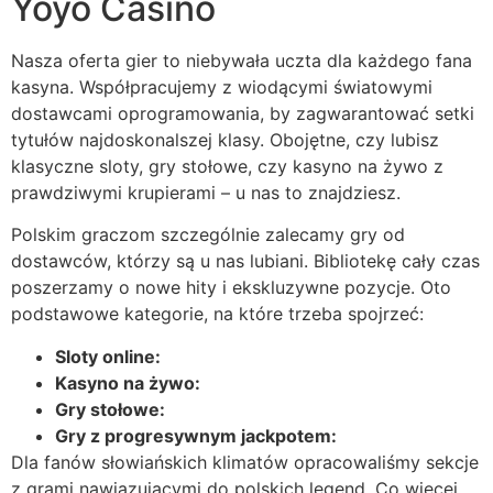
Yoyo Casino
Nasza oferta gier to niebywała uczta dla każdego fana
kasyna. Współpracujemy z wiodącymi światowymi
dostawcami oprogramowania, by zagwarantować setki
tytułów najdoskonalszej klasy. Obojętne, czy lubisz
klasyczne sloty, gry stołowe, czy kasyno na żywo z
prawdziwymi krupierami – u nas to znajdziesz.
Polskim graczom szczególnie zalecamy gry od
dostawców, którzy są u nas lubiani. Bibliotekę cały czas
poszerzamy o nowe hity i ekskluzywne pozycje. Oto
podstawowe kategorie, na które trzeba spojrzeć:
Sloty online:
Kasyno na żywo:
Gry stołowe:
Gry z progresywnym jackpotem:
Dla fanów słowiańskich klimatów opracowaliśmy sekcje
z grami nawiązującymi do polskich legend. Co więcej,