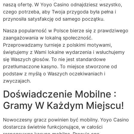
naszą ofertę. W Yoyo Casino odnajdziesz wszystko,
czego potrzeba, aby Twoja przygoda była pełna i
przynosiła satysfakcję od samego początku.
Nasza popularność w Polsce bierze się z prawdziwego
zaangażowania w lokalną społeczność.
Przeprowadzamy turnieje z polskimi motywami,
świętujemy z Wami lokalne wydarzenia i wsłuchujemy
się Waszych głosów. To nie jest standardowe
przetłumaczone kasyno. To miejsce stworzone od
podstaw z myślą o Waszych oczekiwaniach i
zwyczajach.
Doświadczenie Mobilne :
Gramy W Każdym Miejscu!
Nowoczesny gracz powinien być mobilny. Yoyo Casino
dostarcza świetnie funkcjonujące, w całości