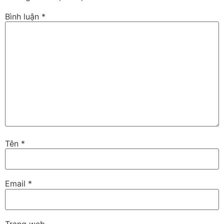
Bình luận
*
Tên
*
Email
*
Trang web