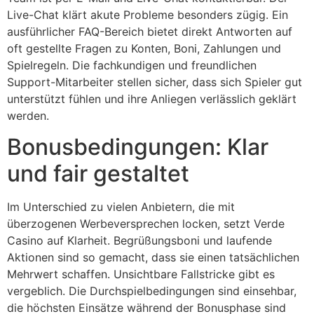
Live-Chat klärt akute Probleme besonders zügig. Ein
ausführlicher FAQ-Bereich bietet direkt Antworten auf
oft gestellte Fragen zu Konten, Boni, Zahlungen und
Spielregeln. Die fachkundigen und freundlichen
Support-Mitarbeiter stellen sicher, dass sich Spieler gut
unterstützt fühlen und ihre Anliegen verlässlich geklärt
werden.
Bonusbedingungen: Klar
und fair gestaltet
Im Unterschied zu vielen Anbietern, die mit
überzogenen Werbeversprechen locken, setzt Verde
Casino auf Klarheit. Begrüßungsboni und laufende
Aktionen sind so gemacht, dass sie einen tatsächlichen
Mehrwert schaffen. Unsichtbare Fallstricke gibt es
vergeblich. Die Durchspielbedingungen sind einsehbar,
die höchsten Einsätze während der Bonusphase sind