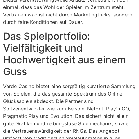
einmal, dass das Wohl der Spieler im Zentrum steht.
Vertrauen wächst nicht durch Marketingtricks, sondern
durch faire Konditionen auf Dauer.
Das Spielportfolio:
Vielfältigkeit und
Hochwertigkeit aus einem
Guss
Verde Casino bietet eine sorgfältig kuratierte Sammlung
von Spielen, die das gesamte Spektrum des Online-
Glücksspiels abdeckt. Die Partner sind
Spitzenentwickler wie zum Beispiel NetEnt, Play’n GO,
Pragmatic Play und Evolution. Das sichert nicht allein
gute Grafiken und reibungslose Spielmechanik, sowie
die Vertrauenswürdigkeit der RNGs. Das Angebot
umfasst von traditionellen Spielautomaten in allen