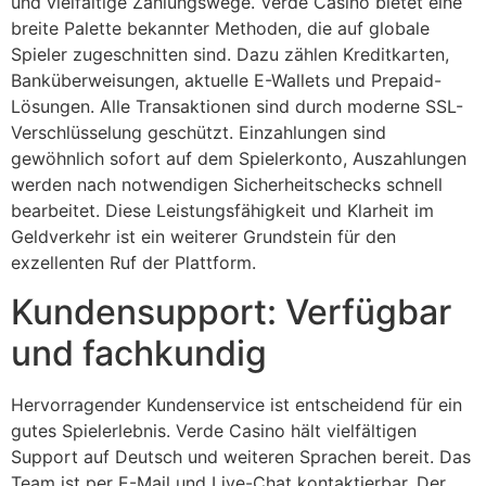
und vielfältige Zahlungswege. Verde Casino bietet eine
breite Palette bekannter Methoden, die auf globale
Spieler zugeschnitten sind. Dazu zählen Kreditkarten,
Banküberweisungen, aktuelle E-Wallets und Prepaid-
Lösungen. Alle Transaktionen sind durch moderne SSL-
Verschlüsselung geschützt. Einzahlungen sind
gewöhnlich sofort auf dem Spielerkonto, Auszahlungen
werden nach notwendigen Sicherheitschecks schnell
bearbeitet. Diese Leistungsfähigkeit und Klarheit im
Geldverkehr ist ein weiterer Grundstein für den
exzellenten Ruf der Plattform.
Kundensupport: Verfügbar
und fachkundig
Hervorragender Kundenservice ist entscheidend für ein
gutes Spielerlebnis. Verde Casino hält vielfältigen
Support auf Deutsch und weiteren Sprachen bereit. Das
Team ist per E-Mail und Live-Chat kontaktierbar. Der