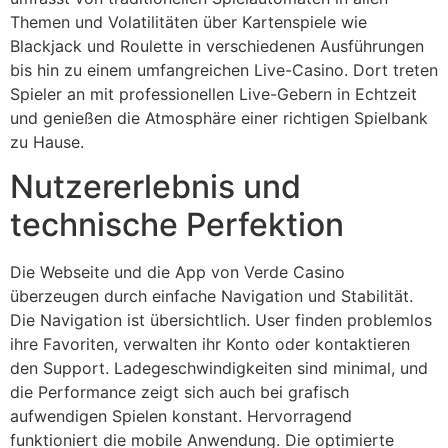
Themen und Volatilitäten über Kartenspiele wie
Blackjack und Roulette in verschiedenen Ausführungen
bis hin zu einem umfangreichen Live-Casino. Dort treten
Spieler an mit professionellen Live-Gebern in Echtzeit
und genießen die Atmosphäre einer richtigen Spielbank
zu Hause.
Nutzererlebnis und
technische Perfektion
Die Webseite und die App von Verde Casino
überzeugen durch einfache Navigation und Stabilität.
Die Navigation ist übersichtlich. User finden problemlos
ihre Favoriten, verwalten ihr Konto oder kontaktieren
den Support. Ladegeschwindigkeiten sind minimal, und
die Performance zeigt sich auch bei grafisch
aufwendigen Spielen konstant. Hervorragend
funktioniert die mobile Anwendung. Die optimierte