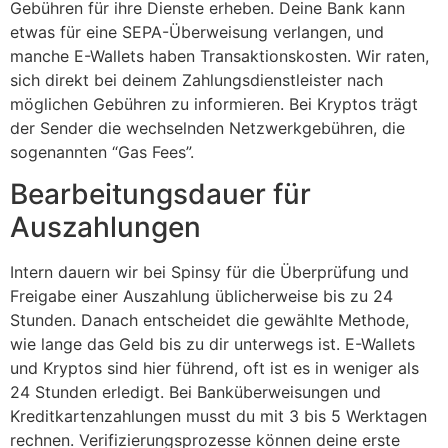
Gebühren für ihre Dienste erheben. Deine Bank kann
etwas für eine SEPA-Überweisung verlangen, und
manche E-Wallets haben Transaktionskosten. Wir raten,
sich direkt bei deinem Zahlungsdienstleister nach
möglichen Gebühren zu informieren. Bei Kryptos trägt
der Sender die wechselnden Netzwerkgebühren, die
sogenannten “Gas Fees”.
Bearbeitungsdauer für
Auszahlungen
Intern dauern wir bei Spinsy für die Überprüfung und
Freigabe einer Auszahlung üblicherweise bis zu 24
Stunden. Danach entscheidet die gewählte Methode,
wie lange das Geld bis zu dir unterwegs ist. E-Wallets
und Kryptos sind hier führend, oft ist es in weniger als
24 Stunden erledigt. Bei Banküberweisungen und
Kreditkartenzahlungen musst du mit 3 bis 5 Werktagen
rechnen. Verifizierungsprozesse können deine erste