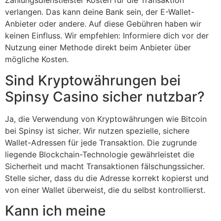
Zahlungsdienstleister Kosten für die Transaktion
verlangen. Das kann deine Bank sein, der E-Wallet-
Anbieter oder andere. Auf diese Gebühren haben wir
keinen Einfluss. Wir empfehlen: Informiere dich vor der
Nutzung einer Methode direkt beim Anbieter über
mögliche Kosten.
Sind Kryptowährungen bei
Spinsy Casino sicher nutzbar?
Ja, die Verwendung von Kryptowährungen wie Bitcoin
bei Spinsy ist sicher. Wir nutzen spezielle, sichere
Wallet-Adressen für jede Transaktion. Die zugrunde
liegende Blockchain-Technologie gewährleistet die
Sicherheit und macht Transaktionen fälschungssicher.
Stelle sicher, dass du die Adresse korrekt kopierst und
von einer Wallet überweist, die du selbst kontrollierst.
Kann ich meine