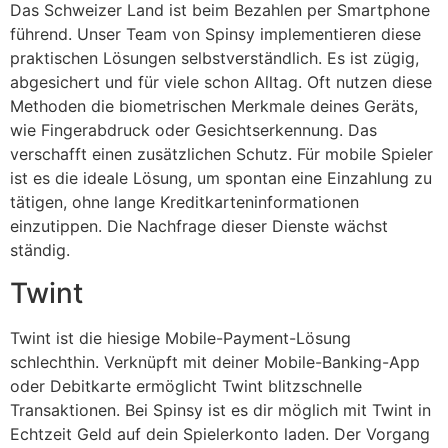
Das Schweizer Land ist beim Bezahlen per Smartphone
führend. Unser Team von Spinsy implementieren diese
praktischen Lösungen selbstverständlich. Es ist zügig,
abgesichert und für viele schon Alltag. Oft nutzen diese
Methoden die biometrischen Merkmale deines Geräts,
wie Fingerabdruck oder Gesichtserkennung. Das
verschafft einen zusätzlichen Schutz. Für mobile Spieler
ist es die ideale Lösung, um spontan eine Einzahlung zu
tätigen, ohne lange Kreditkarteninformationen
einzutippen. Die Nachfrage dieser Dienste wächst
ständig.
Twint
Twint ist die hiesige Mobile-Payment-Lösung
schlechthin. Verknüpft mit deiner Mobile-Banking-App
oder Debitkarte ermöglicht Twint blitzschnelle
Transaktionen. Bei Spinsy ist es dir möglich mit Twint in
Echtzeit Geld auf dein Spielerkonto laden. Der Vorgang