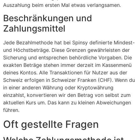
Auszahlung beim ersten Mal etwas verlangsamen.
Beschränkungen und
Zahlungsmittel
Jede Bezahlmethode hat bei Spinsy definierte Mindest-
und Höchstbeträge. Diese Grenzen gewährleisten der
Sicherung und entsprechen behördliche Vorgaben. Die
exakten Beträge stehen immer derzeit im Kassenmenü
deines Kontos. Alle Transaktionen für Nutzer aus der
Schweiz erfolgen in Schweizer Franken (CHF). Wenn du
in einer anderen Währung oder Kryptowährung
einzahlst, konvertieren wir den Betrag von selbst zum
aktuellen Kurs um. Das kann zu kleinen Abweichungen
führen.
Oft gestellte Fragen