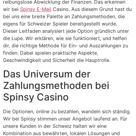
reibungslose Abwicklung der Finanzen. Das erkennen
wir bei
Spinsy E-Mail
Casino. Aus diesem Grund hast du
bei uns eine breite Palette an Zahlungsmethoden, die
eigens für Schweizer Spieler bereitgestellt wurde.
Dieser Leitfaden analysiert jede Option gründlich unter
die Lupe. Wir erklären, wie sie funktioniert, und helfen
dir, die richtige Methode für Ein- und Auszahlungen zu
finden. Dabei spielen praktische Aspekte,
Geschwindigkeit und Sicherheit die Hauptrolle.
Das Universum der
Zahlungsmethoden bei
Spinsy Casino
Die Optionen, online zu bezahlen, wandeln sich ständig.
Wir bei Spinsy stimmen unser Angebot laufend an. Für
unsere Kunden in der Schweiz halten wir eine
Kombination aus bewährten, lokalen Lösungen und