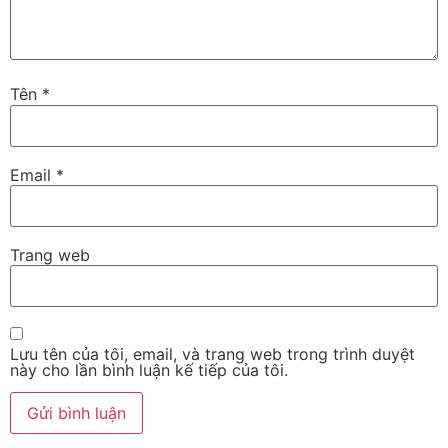
Tên
*
Email
*
Trang web
Lưu tên của tôi, email, và trang web trong trình duyệt
này cho lần bình luận kế tiếp của tôi.