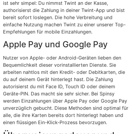
ist sehr simpel: Du nimmst Twint an der Kasse,
authorisierst die Zahlung in deiner Twint-App und bist
bereit sofort loslegen. Die hohe Verbreitung und
einfache Nutzung machen Twint zu einer unserer Top-
Empfehlungen für mobile Einzahlungen.
Apple Pay und Google Pay
Nutzer von Apple- oder Android-Geräten lieben den
Bequemlichkeit dieser vorinstallierten Dienste. Sie
arbeiten nahtlos mit den Kredit- oder Debitkarten, die
du auf deinem Gerät hinterlegt hast. Die Zahlung
autorisierst du mit Face ID, Touch ID oder deinem
Geräte-PIN. Das macht sie sehr sicher. Bei Spinsy
werden Einzahlungen über Apple Pay oder Google Pay
unverzüglich gebucht. Diese Methoden sind optimal für
alle, die ihre Karten bereits dort hinterlegt haben und
einen flüssigen Ein-Klick-Prozess bevorzugen.