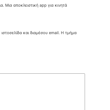
α. Μια αποκλειστική app για κινητά
ιστοσελίδα και διαμέσου email. Η τμήμα