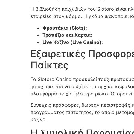
Η βιβλιοθήκη παιχνιδιών του Slotoro είναι 
εταιρείες στον κόσμο. Η γκάμα ικανοποιεί κ
Φρουτάκια (Slots):
Τραπέζια και Χαρτιά:
Live Καζίνο (Live Casino):
Εξαιρετικές Προσφορ
Παίκτες
Το Slotoro Casino προσκαλεί τους πρωτοεμ
φτιάχτηκε για να αυξήσει το αρχικό κεφάλαιο
πλατφόρμα με χαμηλότερο ρίσκο. Οι όροι είν
Συνεχείς προσφορές, δωρεάν περιστροφές κ
προγράμματος πιστότητας, το οποίο μεταμο
καζίνο.
Η Συνολική Παρουσίασ