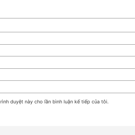
rình duyệt này cho lần bình luận kế tiếp của tôi.