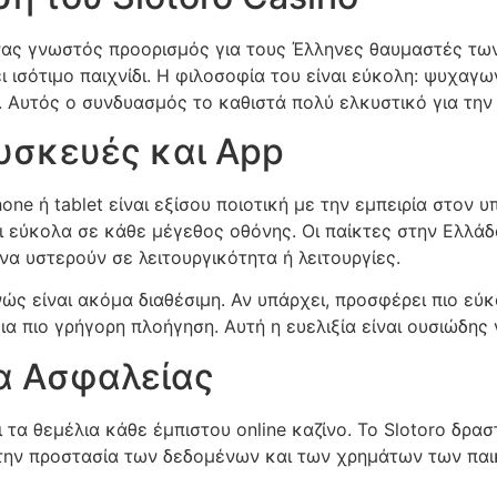
ένας γνωστός προορισμός για τους Έλληνες θαυμαστές των 
ει ισότιμο παιχνίδι. Η φιλοσοφία του είναι εύκολη: ψυχα
 Αυτός ο συνδυασμός το καθιστά πολύ ελκυστικό για την 
Συσκευές και App
e ή tablet είναι εξίσου ποιοτική με την εμπειρία στον υπ
 εύκολα σε κάθε μέγεθος οθόνης. Οι παίκτες στην Ελλά
 να υστερούν σε λειτουργικότητα ή λειτουργίες.
ώς είναι ακόμα διαθέσιμη. Αν υπάρχει, προσφέρει πιο εύκ
 πιο γρήγορη πλοήγηση. Αυτή η ευελιξία είναι ουσιώδης γ
α Ασφαλείας
 τα θεμέλια κάθε έμπιστου online καζίνο. Το Slotoro δραστ
την προστασία των δεδομένων και των χρημάτων των παικτ