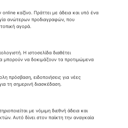
online καζίνο. Πράττει με άδεια και υπό ένα
γωγία ανώτερων προδιαγραφών, που
τοπική αγορά.
ολογιστή. Η ιστοσελίδα διαθέτει
δα μπορούν να δοκιμάζουν τα προτιμώμενα
ολη πρόσβαση, ειδοποιήσεις για νέες
ια τη σημερινή διασκέδαση.
ηριοποιείται με νόμιμη διεθνή άδεια και
ών. Αυτό δίνει στον παίκτη την αναγκαία