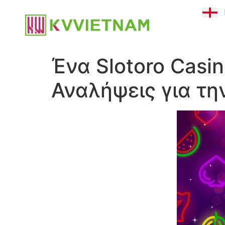
Ένα Slotoro Casi
Αναλήψεις για τη