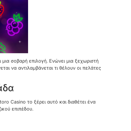
ι μια σοβαρή επιλογή. Ενώνει μια ξεχωριστή
αι να αντιλαμβάνεται τι θέλουν οι πελάτες
άδα
ro Casino το ξέρει αυτό και διαθέτει ένα
ικού επιπέδου.