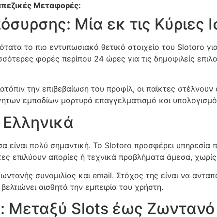
απεζικές Μεταφορές:
όσυρσης: Μία εκ τις Κύριες 
τατα το πιο εντυπωσιακό θετικό στοιχείο του Slotoro για
σσότερες φορές περίπου 24 ώρες για τις δημοφιλείς επιλο
Κατόπιν την επιβεβαίωση του προφίλ, οι παίκτες στέλνουν
γητων εμποδίων μαρτυρά επαγγελματισμό και υπολογισμό 
 Ελληνικά
α είναι πολύ σημαντική. Το Slotoro προσφέρει υπηρεσία 
κτες επιλύουν απορίες ή τεχνικά προβλήματα άμεσα, χωρίς
ωντανής συνομιλίας και email. Στόχος της είναι να ανταπ
βελτιώνει αισθητά την εμπειρία του χρήστη.
: Μεταξύ Slots έως Ζωντανό