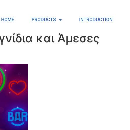
HOME
PRODUCTS
INTRODUCTION
γνίδια και Άμεσες