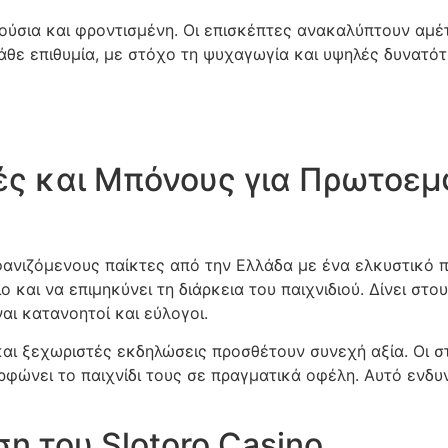
πλούσια και φροντισμένη. Οι επισκέπτες ανακαλύπτουν αμέ
άθε επιθυμία, με στόχο τη ψυχαγωγία και υψηλές δυνατότ
ές και Μπόνους για Πρωτοε
φανιζόμενους παίκτες από την Ελλάδα με ένα ελκυστικό 
 και να επιμηκύνει τη διάρκεια του παιχνιδιού. Δίνει στο
αι κατανοητοί και εύλογοι.
αι ξεχωριστές εκδηλώσεις προσθέτουν συνεχή αξία. Οι σ
ρφώνει το παιχνίδι τους σε πραγματικά οφέλη. Αυτό ενδ
η του Slotoro Casino