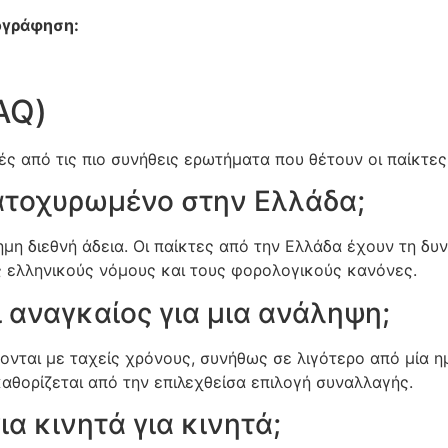
ογράφηση:
AQ)
ές από τις πιο συνήθεις ερωτήματα που θέτουν οι παίκτες
 κατοχυρωμένο στην Ελλάδα;
σημη διεθνή άδεια. Οι παίκτες από την Ελλάδα έχουν τη δ
ς ελληνικούς νόμους και τους φορολογικούς κανόνες.
ι αναγκαίος για μια ανάληψη;
ονται με ταχείς χρόνους, συνήθως σε λιγότερο από μία 
αθορίζεται από την επιλεχθείσα επιλογή συναλλαγής.
α κινητά για κινητά;