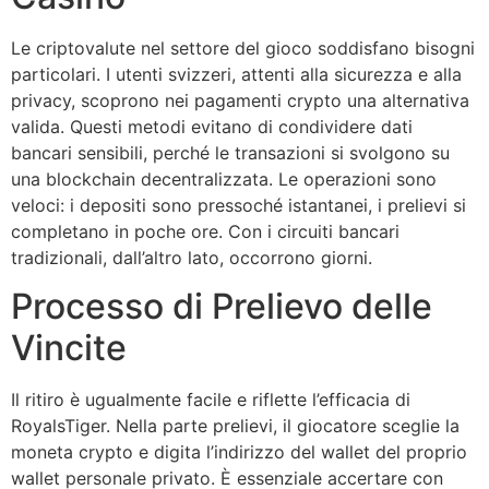
Le criptovalute nel settore del gioco soddisfano bisogni
particolari. I utenti svizzeri, attenti alla sicurezza e alla
privacy, scoprono nei pagamenti crypto una alternativa
valida. Questi metodi evitano di condividere dati
bancari sensibili, perché le transazioni si svolgono su
una blockchain decentralizzata. Le operazioni sono
veloci: i depositi sono pressoché istantanei, i prelievi si
completano in poche ore. Con i circuiti bancari
tradizionali, dall’altro lato, occorrono giorni.
Processo di Prelievo delle
Vincite
Il ritiro è ugualmente facile e riflette l’efficacia di
RoyalsTiger. Nella parte prelievi, il giocatore sceglie la
moneta crypto e digita l’indirizzo del wallet del proprio
wallet personale privato. È essenziale accertare con