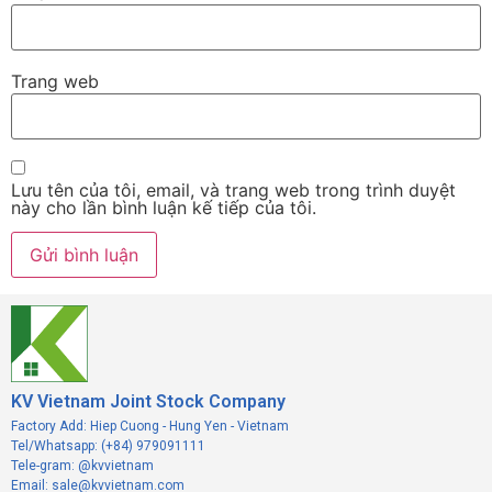
Trang web
Lưu tên của tôi, email, và trang web trong trình duyệt
này cho lần bình luận kế tiếp của tôi.
KV Vietnam Joint Stock Company
Factory Add: Hiep Cuong - Hung Yen - Vietnam
Tel/Whatsapp: (+84) 979091111
Tele-gram: @kvvietnam
Email: sale@kvvietnam.com