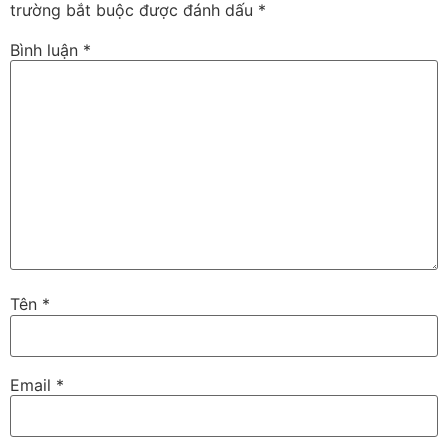
trường bắt buộc được đánh dấu
*
Bình luận
*
Tên
*
Email
*