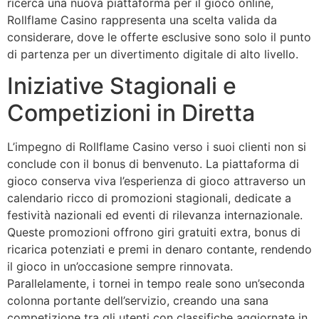
ricerca una nuova piattaforma per il gioco online,
Rollflame Casino rappresenta una scelta valida da
considerare, dove le offerte esclusive sono solo il punto
di partenza per un divertimento digitale di alto livello.
Iniziative Stagionali e
Competizioni in Diretta
L’impegno di Rollflame Casino verso i suoi clienti non si
conclude con il bonus di benvenuto. La piattaforma di
gioco conserva viva l’esperienza di gioco attraverso un
calendario ricco di promozioni stagionali, dedicate a
festività nazionali ed eventi di rilevanza internazionale.
Queste promozioni offrono giri gratuiti extra, bonus di
ricarica potenziati e premi in denaro contante, rendendo
il gioco in un’occasione sempre rinnovata.
Parallelamente, i tornei in tempo reale sono un’seconda
colonna portante dell’servizio, creando una sana
competizione tra gli utenti con classifiche aggiornate in