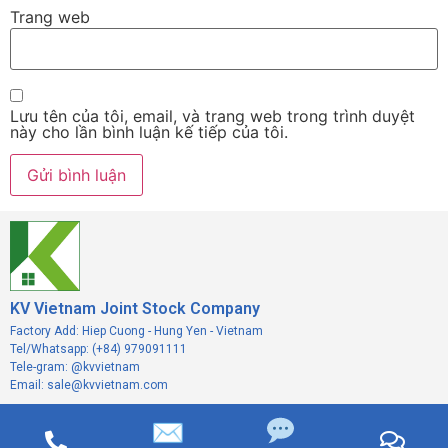
Trang web
Lưu tên của tôi, email, và trang web trong trình duyệt
này cho lần bình luận kế tiếp của tôi.
KV Vietnam Joint Stock Company
Factory Add: Hiep Cuong - Hung Yen - Vietnam
Tel/Whatsapp: (+84) 979091111
Tele-gram: @kvvietnam
Email: sale@kvvietnam.com
✉