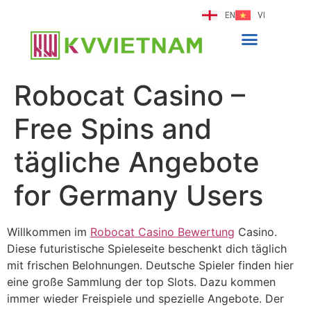
EN
VI
Robocat Casino –
Free Spins and
tägliche Angebote
for Germany Users
Willkommen im
Robocat Casino Bewertung
Casino.
Diese futuristische Spieleseite beschenkt dich täglich
mit frischen Belohnungen. Deutsche Spieler finden hier
eine große Sammlung der top Slots. Dazu kommen
immer wieder Freispiele und spezielle Angebote. Der