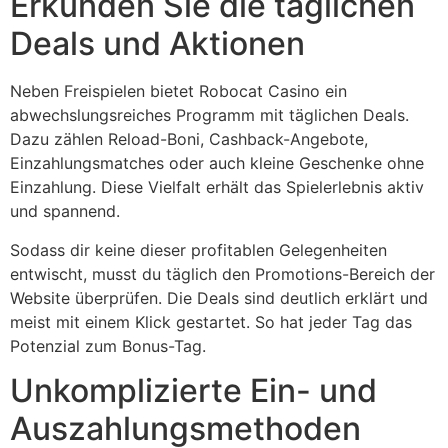
Erkunden Sie die täglichen
Deals und Aktionen
Neben Freispielen bietet Robocat Casino ein
abwechslungsreiches Programm mit täglichen Deals.
Dazu zählen Reload-Boni, Cashback-Angebote,
Einzahlungsmatches oder auch kleine Geschenke ohne
Einzahlung. Diese Vielfalt erhält das Spielerlebnis aktiv
und spannend.
Sodass dir keine dieser profitablen Gelegenheiten
entwischt, musst du täglich den Promotions-Bereich der
Website überprüfen. Die Deals sind deutlich erklärt und
meist mit einem Klick gestartet. So hat jeder Tag das
Potenzial zum Bonus-Tag.
Unkomplizierte Ein- und
Auszahlungsmethoden