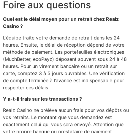
Foire aux questions
Quel est le délai moyen pour un retrait chez Realz
Casino ?
L’équipe traite votre demande de retrait dans les 24
heures. Ensuite, le délai de réception dépend de votre
méthode de paiement. Les portefeuilles électroniques
(MuchBetter, ecoPayz) déposent souvent sous 24 à 48
heures. Pour un virement bancaire ou un retrait sur
carte, comptez 3 à 5 jours ouvrables. Une vérification
de compte terminée à l’avance est indispensable pour
respecter ces délais.
Y a-t-il frais sur les transactions ?
Realz Casino ne prélève aucun frais pour vos dépôts ou
vos retraits. Le montant que vous demandez est
exactement celui qui vous sera envoyé. Attention que
votre propre banque ou prestataire de paiement