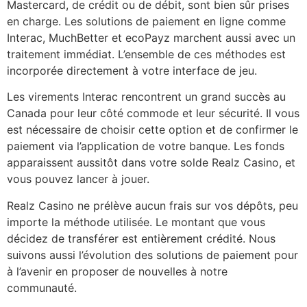
Mastercard, de crédit ou de débit, sont bien sûr prises
en charge. Les solutions de paiement en ligne comme
Interac, MuchBetter et ecoPayz marchent aussi avec un
traitement immédiat. L’ensemble de ces méthodes est
incorporée directement à votre interface de jeu.
Les virements Interac rencontrent un grand succès au
Canada pour leur côté commode et leur sécurité. Il vous
est nécessaire de choisir cette option et de confirmer le
paiement via l’application de votre banque. Les fonds
apparaissent aussitôt dans votre solde Realz Casino, et
vous pouvez lancer à jouer.
Realz Casino ne prélève aucun frais sur vos dépôts, peu
importe la méthode utilisée. Le montant que vous
décidez de transférer est entièrement crédité. Nous
suivons aussi l’évolution des solutions de paiement pour
à l’avenir en proposer de nouvelles à notre
communauté.