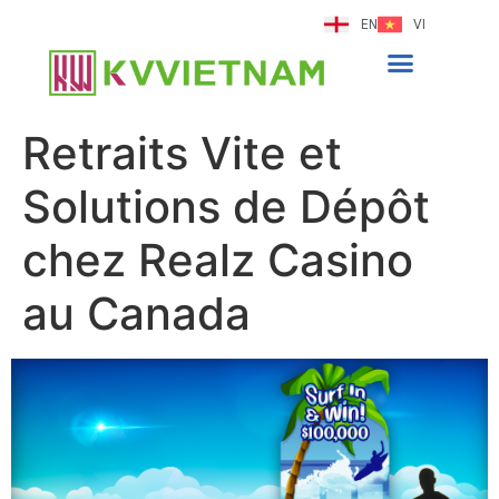
EN
VI
Retraits Vite et
Solutions de Dépôt
chez Realz Casino
au Canada