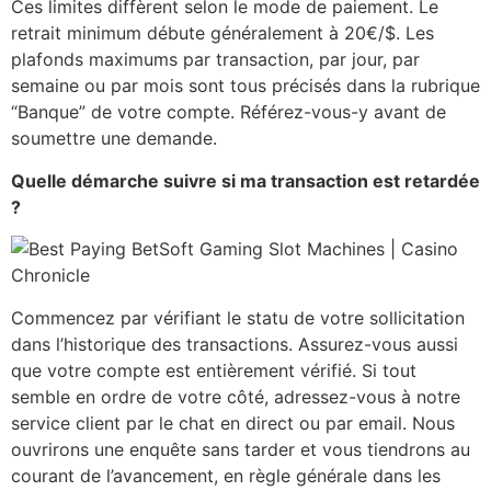
Ces limites diffèrent selon le mode de paiement. Le
retrait minimum débute généralement à 20€/$. Les
plafonds maximums par transaction, par jour, par
semaine ou par mois sont tous précisés dans la rubrique
“Banque” de votre compte. Référez-vous-y avant de
soumettre une demande.
Quelle démarche suivre si ma transaction est retardée
?
Commencez par vérifiant le statu de votre sollicitation
dans l’historique des transactions. Assurez-vous aussi
que votre compte est entièrement vérifié. Si tout
semble en ordre de votre côté, adressez-vous à notre
service client par le chat en direct ou par email. Nous
ouvrirons une enquête sans tarder et vous tiendrons au
courant de l’avancement, en règle générale dans les