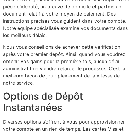
pièce d’identité, un preuve de domicile et parfois un
document relatif à votre moyen de paiement. Des
instructions précises vous guident dans votre compte.
Notre équipe spécialisée examine vos documents dans
les meilleurs délais.
Nous vous conseillons de achever cette vérification
après votre premier dépôt. Ainsi, quand vous voudrez
obtenir vos gains pour la première fois, aucun délai
administratif ne viendra retarder le processus. C’est la
meilleure façon de jouir pleinement de la vitesse de
notre service.
Options de Dépôt
Instantanées
Diverses options s’offrent à vous pour approvisionner
votre compte en un rien de temps. Les cartes Visa et