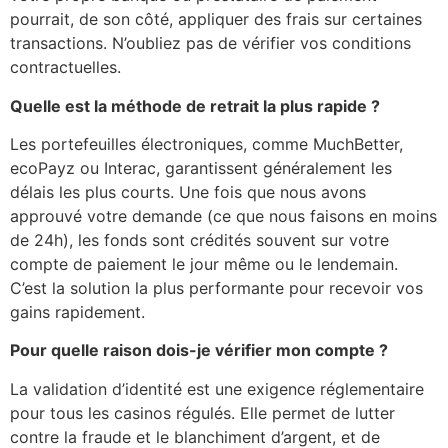
pourrait, de son côté, appliquer des frais sur certaines
transactions. N’oubliez pas de vérifier vos conditions
contractuelles.
Quelle est la méthode de retrait la plus rapide ?
Les portefeuilles électroniques, comme MuchBetter,
ecoPayz ou Interac, garantissent généralement les
délais les plus courts. Une fois que nous avons
approuvé votre demande (ce que nous faisons en moins
de 24h), les fonds sont crédités souvent sur votre
compte de paiement le jour même ou le lendemain.
C’est la solution la plus performante pour recevoir vos
gains rapidement.
Pour quelle raison dois-je vérifier mon compte ?
La validation d’identité est une exigence réglementaire
pour tous les casinos régulés. Elle permet de lutter
contre la fraude et le blanchiment d’argent, et de