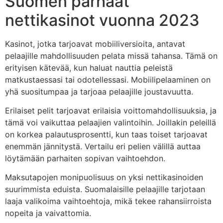
Suomen parhaat
nettikasinot vuonna 2023
Kasinot, jotka tarjoavat mobiiliversioita, antavat
pelaajille mahdollisuuden pelata missä tahansa. Tämä on
erityisen kätevää, kun haluat nauttia peleistä
matkustaessasi tai odotellessasi. Mobiilipelaaminen on
yhä suositumpaa ja tarjoaa pelaajille joustavuutta.
Erilaiset pelit tarjoavat erilaisia voittomahdollisuuksia, ja
tämä voi vaikuttaa pelaajien valintoihin. Joillakin peleillä
on korkea palautusprosentti, kun taas toiset tarjoavat
enemmän jännitystä. Vertailu eri pelien välillä auttaa
löytämään parhaiten sopivan vaihtoehdon.
Maksutapojen monipuolisuus on yksi nettikasinoiden
suurimmista eduista. Suomalaisille pelaajille tarjotaan
laaja valikoima vaihtoehtoja, mikä tekee rahansiirroista
nopeita ja vaivattomia.