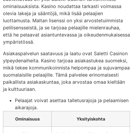
ominaisuuksista. Kasino noudattaa tarkasti voimassa
olevia lakeja ja sääntöjä, mikä lisää pelaajien
luottamusta. Maltan lisenssi on yksi arvostetuimmista
pelilisensseistä, ja se tarjoaa pelaajille mielenrauhaa,
että he pelaavat asiantuntevassa ja oikeudenmukaisessa
ympäristössä.
Asiakaspalvelun saatavuus ja laatu ovat Saletti Casinon
ylpeydenaiheita. Kasino tarjoaa asiakastukea suomeksi,
mikä tekee kommunikoinnista helpompaa ja sujuvampaa
suomalaisille pelaajille. Tämä palvelee erinomaisesti
paikallista asiakaskuntaa, joka arvostaa omaa kieltään
ja kulttuuriaan.
Pelaajat voivat asettaa talletusrajoja ja pelaamisen
aikarajoja.
Ominaisuus
Yksityiskohta