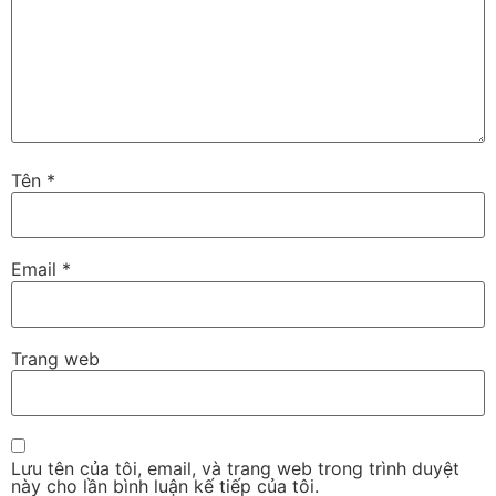
Tên
*
Email
*
Trang web
Lưu tên của tôi, email, và trang web trong trình duyệt
này cho lần bình luận kế tiếp của tôi.