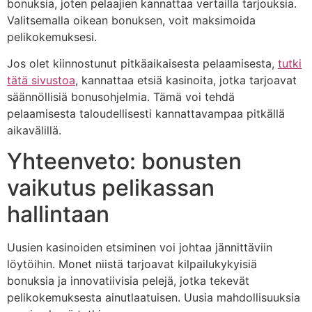
bonuksia, joten pelaajien kannattaa vertailla tarjouksia.
Valitsemalla oikean bonuksen, voit maksimoida
pelikokemuksesi.
Jos olet kiinnostunut pitkäaikaisesta pelaamisesta,
tutki
tätä sivustoa
, kannattaa etsiä kasinoita, jotka tarjoavat
säännöllisiä bonusohjelmia. Tämä voi tehdä
pelaamisesta taloudellisesti kannattavampaa pitkällä
aikavälillä.
Yhteenveto: bonusten
vaikutus pelikassan
hallintaan
Uusien kasinoiden etsiminen voi johtaa jännittäviin
löytöihin. Monet niistä tarjoavat kilpailukykyisiä
bonuksia ja innovatiivisia pelejä, jotka tekevät
pelikokemuksesta ainutlaatuisen. Uusia mahdollisuuksia