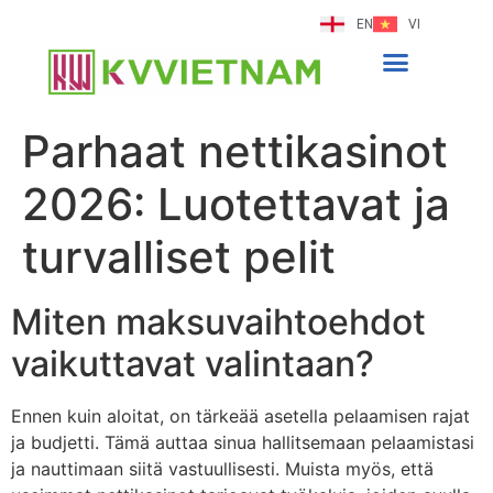
EN
VI
Parhaat nettikasinot
2026: Luotettavat ja
turvalliset pelit
Miten maksuvaihtoehdot
vaikuttavat valintaan?
Ennen kuin aloitat, on tärkeää asetella pelaamisen rajat
ja budjetti. Tämä auttaa sinua hallitsemaan pelaamistasi
ja nauttimaan siitä vastuullisesti. Muista myös, että