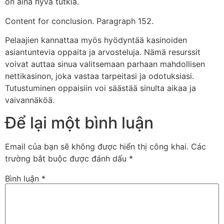
on aina hyvä tutkia.
Content for conclusion. Paragraph 152.
Pelaajien kannattaa myös hyödyntää kasinoiden
asiantuntevia oppaita ja arvosteluja. Nämä resurssit
voivat auttaa sinua valitsemaan parhaan mahdollisen
nettikasinon, joka vastaa tarpeitasi ja odotuksiasi.
Tutustuminen oppaisiin voi säästää sinulta aikaa ja
vaivannäköä.
Để lại một bình luận
Email của bạn sẽ không được hiển thị công khai.
Các
trường bắt buộc được đánh dấu
*
Bình luận
*