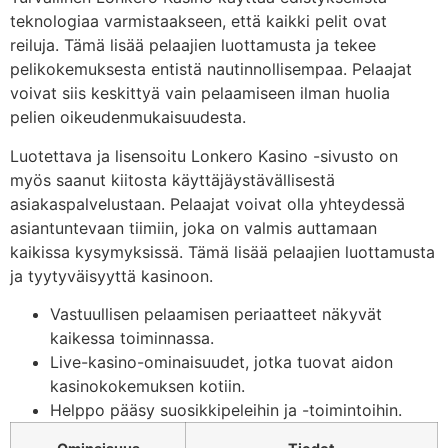
teknologiaa varmistaakseen, että kaikki pelit ovat
reiluja. Tämä lisää pelaajien luottamusta ja tekee
pelikokemuksesta entistä nautinnollisempaa. Pelaajat
voivat siis keskittyä vain pelaamiseen ilman huolia
pelien oikeudenmukaisuudesta.
Luotettava ja lisensoitu Lonkero Kasino -sivusto on
myös saanut kiitosta käyttäjäystävällisestä
asiakaspalvelustaan. Pelaajat voivat olla yhteydessä
asiantuntevaan tiimiin, joka on valmis auttamaan
kaikissa kysymyksissä. Tämä lisää pelaajien luottamusta
ja tyytyväisyyttä kasinoon.
Vastuullisen pelaamisen periaatteet näkyvät
kaikessa toiminnassa.
Live-kasino-ominaisuudet, jotka tuovat aidon
kasinokokemuksen kotiin.
Helppo pääsy suosikkipeleihin ja -toimintoihin.