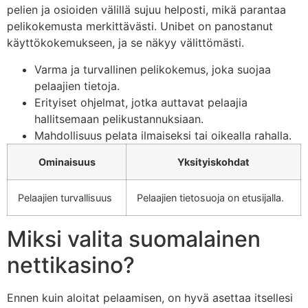
pelien ja osioiden välillä sujuu helposti, mikä parantaa
pelikokemusta merkittävästi. Unibet on panostanut
käyttökokemukseen, ja se näkyy välittömästi.
Varma ja turvallinen pelikokemus, joka suojaa
pelaajien tietoja.
Erityiset ohjelmat, jotka auttavat pelaajia
hallitsemaan pelikustannuksiaan.
Mahdollisuus pelata ilmaiseksi tai oikealla rahalla.
Ominaisuus
Yksityiskohdat
Pelaajien turvallisuus
Pelaajien tietosuoja on etusijalla.
Miksi valita suomalainen
nettikasino?
Ennen kuin aloitat pelaamisen, on hyvä asettaa itsellesi