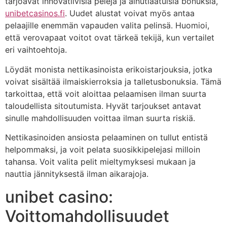
tarjoavat innovatiivisia pelejä ja ainutlaatuisia bonuksia,
unibetcasinos.fi
. Uudet alustat voivat myös antaa
pelaajille enemmän vapauden valita pelinsä. Huomioi,
että verovapaat voitot ovat tärkeä tekijä, kun vertailet
eri vaihtoehtoja.
Löydät monista nettikasinoista erikoistarjouksia, jotka
voivat sisältää ilmaiskierroksia ja talletusbonuksia. Tämä
tarkoittaa, että voit aloittaa pelaamisen ilman suurta
taloudellista sitoutumista. Hyvät tarjoukset antavat
sinulle mahdollisuuden voittaa ilman suurta riskiä.
Nettikasinoiden ansiosta pelaaminen on tullut entistä
helpommaksi, ja voit pelata suosikkipelejasi milloin
tahansa. Voit valita pelit mieltymyksesi mukaan ja
nauttia jännityksestä ilman aikarajoja.
unibet casino:
Voittomahdollisuudet