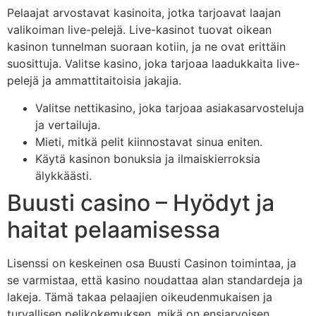
Pelaajat arvostavat kasinoita, jotka tarjoavat laajan
valikoiman live-pelejä. Live-kasinot tuovat oikean
kasinon tunnelman suoraan kotiin, ja ne ovat erittäin
suosittuja. Valitse kasino, joka tarjoaa laadukkaita live-
pelejä ja ammattitaitoisia jakajia.
Valitse nettikasino, joka tarjoaa asiakasarvosteluja
ja vertailuja.
Mieti, mitkä pelit kiinnostavat sinua eniten.
Käytä kasinon bonuksia ja ilmaiskierroksia
älykkäästi.
Buusti casino – Hyödyt ja
haitat pelaamisessa
Lisenssi on keskeinen osa Buusti Casinon toimintaa, ja
se varmistaa, että kasino noudattaa alan standardeja ja
lakeja. Tämä takaa pelaajien oikeudenmukaisen ja
turvallisen pelikokemuksen, mikä on ensiarvoisen