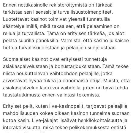
Ennen nettikasinolle rekisteröitymistä on tärkeää
tarkistaa sen lisenssit ja turvallisuustoimenpiteet.
Luotettavat kasinot toimivat yleensä tunnetuilla
sääntelyelimillä, mikä takaa sen, että pelaaminen on
reilua ja turvallista. Tämä on erityisen tärkeää, jos aiot
pelata suurilla panoksilla. Varmista, että kasino julkaisee
tietoja turvallisuudestaan ja pelaajien suojelustaan.
Suomalaiset kasinot ovat erityisesti tunnettuja
asiakaspalvelustaan ja bonustarjouksistaan. Tämä tekee
niistä houkuttelevan vaihtoehdon pelaajille, jotka
arvostavat hyvää tukea ja erinomaisia etuja. Muista, että
asiakaspalvelun laatu voi vaihdella, joten on hyvä tehdä
taustatutkimusta ennen valintasi tekemistä.
Erityiset pelit, kuten live-kasinopelit, tarjoavat pelaajille
mahdollisuuden kokea oikean kasinon tunnelma suoraan
kotoa käsin. Live-jakajat lisäävät henkilökohtaisuutta ja
interaktiivisuutta, mikä tekee pelikokemuksesta entistä