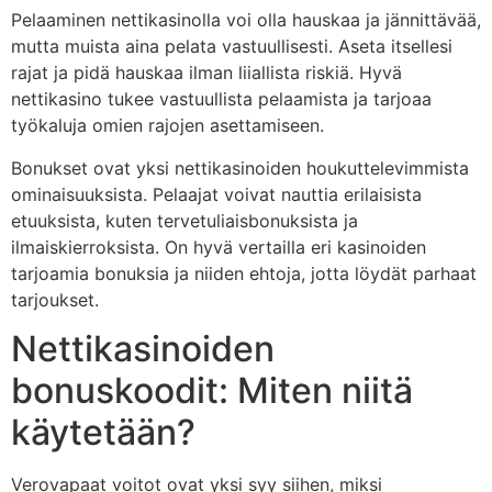
Pelaaminen nettikasinolla voi olla hauskaa ja jännittävää,
mutta muista aina pelata vastuullisesti. Aseta itsellesi
rajat ja pidä hauskaa ilman liiallista riskiä. Hyvä
nettikasino tukee vastuullista pelaamista ja tarjoaa
työkaluja omien rajojen asettamiseen.
Bonukset ovat yksi nettikasinoiden houkuttelevimmista
ominaisuuksista. Pelaajat voivat nauttia erilaisista
etuuksista, kuten tervetuliaisbonuksista ja
ilmaiskierroksista. On hyvä vertailla eri kasinoiden
tarjoamia bonuksia ja niiden ehtoja, jotta löydät parhaat
tarjoukset.
Nettikasinoiden
bonuskoodit: Miten niitä
käytetään?
Verovapaat voitot ovat yksi syy siihen, miksi