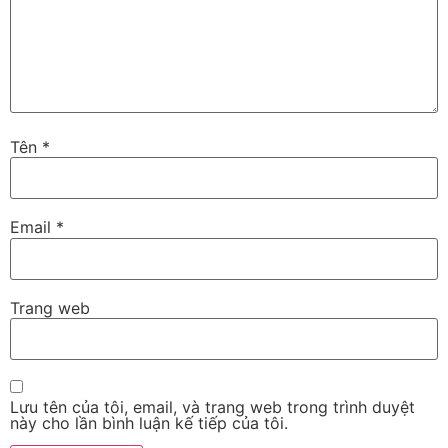
Tên
*
Email
*
Trang web
Lưu tên của tôi, email, và trang web trong trình duyệt
này cho lần bình luận kế tiếp của tôi.