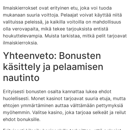
Ilmaiskierrokset ovat erityinen etu, joka voi tuoda
mukanaan suuria voittoja. Pelaajat voivat käyttää niitä
valituissa peleissä, ja kaikilla voitoilla on mahdollisuus
olla verovapaita, mikä tekee tarjouksista entistä
houkuttelevampia. Muista tarkistaa, mitkä pelit tarjoavat
ilmaiskierroksia.
Yhteenveto: Bonusten
käsittely ja pelaamisen
nautinto
Erityisesti bonusten osalta kannattaa lukea ehdot
huolellisesti. Monet kasinot tarjoavat suuria etuja, mutta
ehtojen ymmärtäminen auttaa välttämään pettymyksiä
myöhemmin. Valitse kasino, joka tarjoaa selkeät ja reilut
ehdot bonuksille.