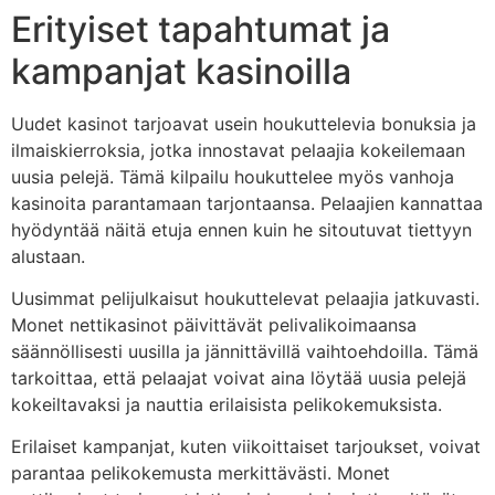
Erityiset tapahtumat ja
kampanjat kasinoilla
Uudet kasinot tarjoavat usein houkuttelevia bonuksia ja
ilmaiskierroksia, jotka innostavat pelaajia kokeilemaan
uusia pelejä. Tämä kilpailu houkuttelee myös vanhoja
kasinoita parantamaan tarjontaansa. Pelaajien kannattaa
hyödyntää näitä etuja ennen kuin he sitoutuvat tiettyyn
alustaan.
Uusimmat pelijulkaisut houkuttelevat pelaajia jatkuvasti.
Monet nettikasinot päivittävät pelivalikoimaansa
säännöllisesti uusilla ja jännittävillä vaihtoehdoilla. Tämä
tarkoittaa, että pelaajat voivat aina löytää uusia pelejä
kokeiltavaksi ja nauttia erilaisista pelikokemuksista.
Erilaiset kampanjat, kuten viikoittaiset tarjoukset, voivat
parantaa pelikokemusta merkittävästi. Monet