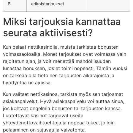
B
erikoistarjoukset
Miksi tarjouksia kannattaa
seurata aktiivisesti?
Kun pelaat nettikasinolla, muista tarkistaa bonusten
voimassaoloaika. Monet tarjoukset ovat voimassa vain
rajoitetun ajan, ja voit menettää mahdollisuuden
lunastaa bonuksen, jos et toimi nopeasti. Tämän vuoksi
on tärkeää olla tietoinen tarjousten aikarajoista ja
hyödyntää ne ajoissa.
Kun valitset nettikasinoa, tarkista myös sen tarjoamat
asiakaspalvelut. Hyvä asiakaspalvelu voi auttaa sinua,
jos kohtaat ongelmia bonusten tai tarjousten kanssa.
Luotettavat kasinot tarjoavat useita
yhteydenottovaihtoehtoja ja nopeaa tukea, jolloin
pelaaminen on sujuvaa ja vaivatonta.