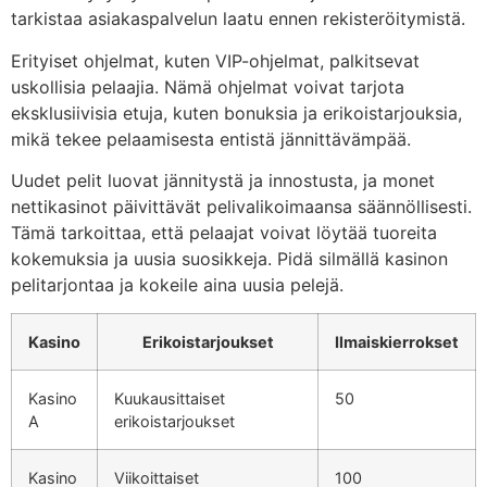
tarkistaa asiakaspalvelun laatu ennen rekisteröitymistä.
Erityiset ohjelmat, kuten VIP-ohjelmat, palkitsevat
uskollisia pelaajia. Nämä ohjelmat voivat tarjota
eksklusiivisia etuja, kuten bonuksia ja erikoistarjouksia,
mikä tekee pelaamisesta entistä jännittävämpää.
Uudet pelit luovat jännitystä ja innostusta, ja monet
nettikasinot päivittävät pelivalikoimaansa säännöllisesti.
Tämä tarkoittaa, että pelaajat voivat löytää tuoreita
kokemuksia ja uusia suosikkeja. Pidä silmällä kasinon
pelitarjontaa ja kokeile aina uusia pelejä.
Kasino
Erikoistarjoukset
Ilmaiskierrokset
Kasino
Kuukausittaiset
50
A
erikoistarjoukset
Kasino
Viikoittaiset
100