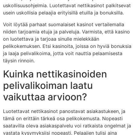
uskollisuusohjelmia. Luotettavat nettikasinot palkitsevat
usein uskollisia pelaajia erityisillä etuilla ja bonuksilla.
Voit löytää parhaat suomalaiset kasinot vertailemalla
niiden tarjoamia etuja ja palveluja. Varmista, että kasino
on luotettava ja tarjoaa sinulle mielekkään
pelikokemuksen. Etsi kasinoita, joissa on hyviä bonuksia
ja laaja pelivalikoima, jotta voit nauttia pelaamisesta
täysin rinnoin.
Kuinka nettikasinoiden
pelivalikoiman laatu
vaikuttaa arvioon?
Luotettavat nettikasinot panostavat asiakastukeen, ja
tämä on erittäin tärkeä osa pelikokemusta. Nopeasti
saatavilla oleva asiakaspalvelu voi ratkaista ongelmat ja
vastata kysymyksiisi nopeasti. Pelaajien tulisi aina