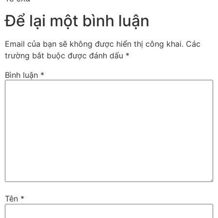
Để lại một bình luận
Email của bạn sẽ không được hiển thị công khai.
Các
trường bắt buộc được đánh dấu
*
Bình luận
*
Tên
*