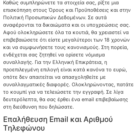
Καθώς συμπληρώνετε τα στοιχεία σας, ρίξτε μια
επισκόπηση στους Όρους και Προϋποθέσεις και στην
Πολιτική Προσωπικών Δεδομένων. Σε αυτά
αναφέρονται τα δικαιώματα και οι υποχρεώσεις σας.
Αφού ολοκληρώσετε όλα τα κουτιά, θα χρειαστεί να
επιβεβαιώσετε ότι είστε μεγαλύτεροι των 18 χρονών
και να συμφωνήσετε τους κανονισμούς. Στη πορεία,
ενδέχεται σας ζητηθεί να ορίσετε νόμισμα
συναλλαγής. Για την Ελληνική Επικράτεια, η
προεπιλεγμένη επιλογή είναι κατά κανόνα το ευρώ,
οπότε δεν απαιτείται να απασχοληθείτε με
συναλλαγματικές διαφορές. Ολοκληρώνοντας, πατάτε
το κουμπί για να τελειώσετε την εγγραφή. Σε λίγα
δευτερόλεπτα, θα σας έρθει ένα email επιβεβαίωσης
στη διεύθυνση που δηλώσατε.
Επαλήθευση Email και Αριθμού
Τηλεφώνου