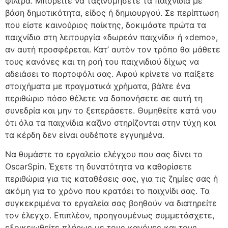
φίλτρα. Μπορείτε να ταξινομήσετε τα παιχνίδια με
βάση δημοτικότητα, είδος ή δημιουργού. Σε περίπτωση
που είστε καινούριος παίκτης, δοκιμάστε πρώτα τα
παιχνίδια στη λειτουργία «δωρεάν παιχνίδι» ή «demo»,
αν αυτή προσφέρεται. Κατ’ αυτόν τον τρόπο θα μάθετε
τους κανόνες και τη ροή του παιχνιδιού δίχως να
αδειάσει το πορτοφόλι σας. Αφού κρίνετε να παίξετε
στοιχήματα με πραγματικά χρήματα, βάλτε ένα
περιθώριο πόσο θέλετε να δαπανήσετε σε αυτή τη
συνεδρία και μην το ξεπεράσετε. Θυμηθείτε κατά νου
ότι όλα τα παιχνίδια καζίνο στηρίζονται στην τύχη και
τα κέρδη δεν είναι ουδέποτε εγγυημένα.
Να θυμάστε τα εργαλεία ελέγχου που σας δίνει το
OscarSpin. Έχετε τη δυνατότητα να καθορίσετε
περιθώρια για τις καταθέσεις σας, για τις ζημίες σας ή
ακόμη για το χρόνο που κρατάει το παιχνίδι σας. Τα
συγκεκριμένα τα εργαλεία σας βοηθούν να διατηρείτε
τον έλεγχο. Επιπλέον, προηγουμένως συμμετάσχετε,
εξοικειωθείτε πλήρως με τους κανόνες και τους