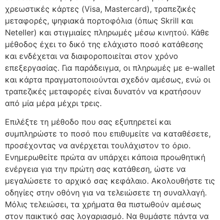
χρεωστικές κάρτες (Visa, Mastercard), τραπεζικές
μεταφορές, ψηφιακά πορτοφόλια (όπως Skrill και
Neteller) και στιγμιαίες πληρωμές μέσω κινητού. Κάθε
μέθοδος έχει το δικό της ελάχιστο ποσό κατάθεσης
και ενδέχεται να διαφοροποιείται στον χρόνο
επεξεργασίας. Για παράδειγμα, οι πληρωμές με e-wallet
και κάρτα πραγματοποιούνται σχεδόν αμέσως, ενώ οι
τραπεζικές μεταφορές είναι δυνατόν να κρατήσουν
από μία μέρα μέχρι τρεις.
Επιλέξτε τη μέθοδο που σας εξυπηρετεί και
συμπληρώστε το ποσό που επιθυμείτε να καταθέσετε,
προσέχοντας να ανέρχεται τουλάχιστον το όριο.
Ενημερωθείτε πρώτα αν υπάρχει κάποια προωθητική
ενέργεια για την πρώτη σας κατάθεση, ώστε να
μεγαλώσετε το αρχικό σας κεφάλαιο. Ακολουθήστε τις
οδηγίες στην οθόνη για να τελειώσετε τη συναλλαγή.
Μόλις τελειώσει, τα χρήματα θα πιστωθούν αμέσως
στον παικτικό σας λογαριασμό. Να θυμάστε πάντα να