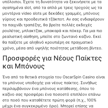
υπόλοιποι. Έχετε τη δυνατότητα να ξεκινήσετε με τα
αγαπημένα slot, από τα απλά με τρεις τροχούς ως τα
μοντέρνα video slots με δεκάδες γραμμές, μπόνους
γύρους και προοδευτικά τζάκποτ. Αν σας ενδιαφέρουν
τα παιχνίδι τραπέζης, θα βρείτε πολλές εκδοχές
ρουλέτας, μπλακτζακ, μπακαρά και πόκερ. Για μια πιο
ρεαλιστική αίσθηση, μπείτε στο ζωντανό καζίνο. Εκεί
θα παίξετε με αληθινό κρουπιέρη σε πραγματικό
χρόνο, μέσα από υψηλής ποιότητας μετάδοση βίντεο.
Προσφορές για Νέους Παίκτες
και Μπόνους
Ένα από τα θετικά στοιχεία του OscarSpin Casino είναι
τα μπόνους υποδοχής για νέους παίκτες. Συνήθως
περιλαμβάνουν ένα μπόνους κατάθεσης, όπου το
καζίνο σας προσφέρει ένα ποσοστό επιπλέον επάνω
στο ποσό που καταθέτετε πρώτη φορά (π.χ., 100%
μέχρι ένα συγκεκριμένο όριο). Μπορεί επίσης να