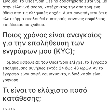
Σίγουρα, το OscarSpin Casino δραστηριοποιείται νόμιμα
στην ελληνική αγορά, κατέχοντας την απαιτούμενη
άδεια από τις ελληνικές αρχές. Αυτό συνεπάγεται ότι η
πλατφόρμα ακολουθεί αυστηρούς κανόνες ασφάλειας
και δίκαιου παιχνιδιού.
Ποιος χρόνος είναι αναγκαίος
για την επαλήθευση των
εγγράφων μου (KYC);
Η ομάδα ασφάλειας του OscarSpin ελέγχει τα έγγραφα
επαλήθευσης συνήθως εντός 24 έως 48 ωρών. Αν τα
έγγραφα είναι σαφή και ισχύοντα, η διαδικασία είναι
γρήγορη.
Τι είναι το ελάχιστο ποσό
κατάθεσης;
Το ελά