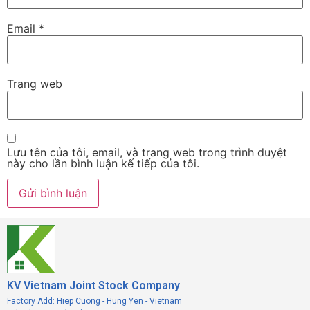
Email
*
Trang web
Lưu tên của tôi, email, và trang web trong trình duyệt
này cho lần bình luận kế tiếp của tôi.
KV Vietnam Joint Stock Company
Factory Add: Hiep Cuong - Hung Yen - Vietnam