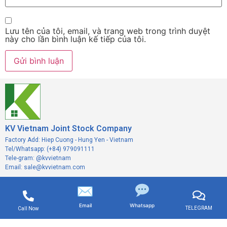
Lưu tên của tôi, email, và trang web trong trình duyệt
này cho lần bình luận kế tiếp của tôi.
KV Vietnam Joint Stock Company
Factory Add: Hiep Cuong - Hung Yen - Vietnam
Tel/Whatsapp: (+84) 979091111
Tele-gram: @kvvietnam
Email: sale@kvvietnam.com
✉
Email
Whatsapp
TELEGRAM
Call Now