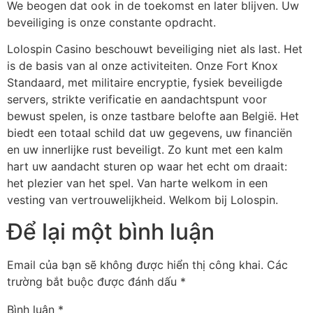
We beogen dat ook in de toekomst en later blijven. Uw
beveiliging is onze constante opdracht.
Lolospin Casino beschouwt beveiliging niet als last. Het
is de basis van al onze activiteiten. Onze Fort Knox
Standaard, met militaire encryptie, fysiek beveiligde
servers, strikte verificatie en aandachtspunt voor
bewust spelen, is onze tastbare belofte aan België. Het
biedt een totaal schild dat uw gegevens, uw financiën
en uw innerlijke rust beveiligt. Zo kunt met een kalm
hart uw aandacht sturen op waar het echt om draait:
het plezier van het spel. Van harte welkom in een
vesting van vertrouwelijkheid. Welkom bij Lolospin.
Để lại một bình luận
Email của bạn sẽ không được hiển thị công khai.
Các
trường bắt buộc được đánh dấu
*
Bình luận
*