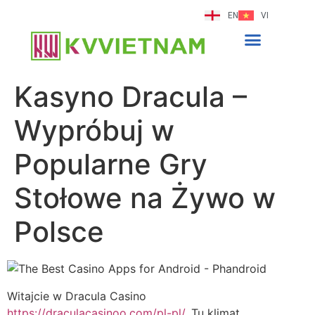
EN
VI
Kasyno Dracula –
Wypróbuj w
Popularne Gry
Stołowe na Żywo w
Polsce
Witajcie w Dracula Casino
https://draculacasinoo.com/pl-pl/
. Tu klimat