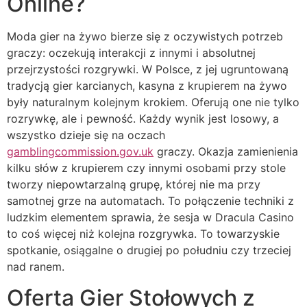
Online?
Moda gier na żywo bierze się z oczywistych potrzeb
graczy: oczekują interakcji z innymi i absolutnej
przejrzystości rozgrywki. W Polsce, z jej ugruntowaną
tradycją gier karcianych, kasyna z krupierem na żywo
były naturalnym kolejnym krokiem. Oferują one nie tylko
rozrywkę, ale i pewność. Każdy wynik jest losowy, a
wszystko dzieje się na oczach
gamblingcommission.gov.uk
graczy. Okazja zamienienia
kilku słów z krupierem czy innymi osobami przy stole
tworzy niepowtarzalną grupę, której nie ma przy
samotnej grze na automatach. To połączenie techniki z
ludzkim elementem sprawia, że sesja w Dracula Casino
to coś więcej niż kolejna rozgrywka. To towarzyskie
spotkanie, osiągalne o drugiej po południu czy trzeciej
nad ranem.
Oferta Gier Stołowych z