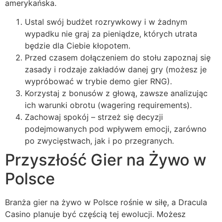
amerykańska.
Ustal swój budżet rozrywkowy i w żadnym
wypadku nie graj za pieniądze, których utrata
będzie dla Ciebie kłopotem.
Przed czasem dołączeniem do stołu zapoznaj się
zasady i rodzaje zakładów danej gry (możesz je
wypróbować w trybie demo gier RNG).
Korzystaj z bonusów z głową, zawsze analizując
ich warunki obrotu (wagering requirements).
Zachowaj spokój – strzeż się decyzji
podejmowanych pod wpływem emocji, zarówno
po zwycięstwach, jak i po przegranych.
Przyszłość Gier na Żywo w
Polsce
Branża gier na żywo w Polsce rośnie w siłę, a Dracula
Casino planuje być częścią tej ewolucji. Możesz