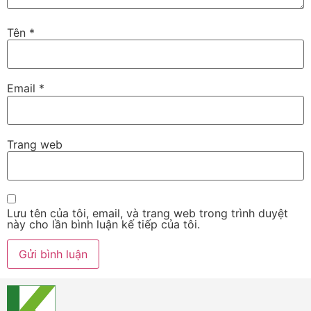
Tên
*
Email
*
Trang web
Lưu tên của tôi, email, và trang web trong trình duyệt
này cho lần bình luận kế tiếp của tôi.