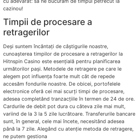
cu adevărat: să ne bucurăm de timpul petrecut la
cazinou!
Timpii de procesare a
retragerilor
Deși suntem încântați de câștigurile noastre,
cunoașterea timpilor de procesare a retragerilor la
Hitnspin Casino este esențială pentru planificarea
următorilor pași. Metodele de retragere pe care le
alegem pot influența foarte mult cât de repede
accesăm fondurile noastre. De obicei, portofelele
electronice oferă cei mai scurți timpi de procesare,
adesea completând tranzacțiile în termen de 24 de ore.
Cardurile de debit pot dura cu câteva zile mai mult,
variind de la 3 la 5 zile lucrătoare. Transferurile bancare
sunt, în general, cele mai încete, necesitând adesea
până la 7 zile. Alegând cu atenție metoda de retragere,
ne putem gestiona