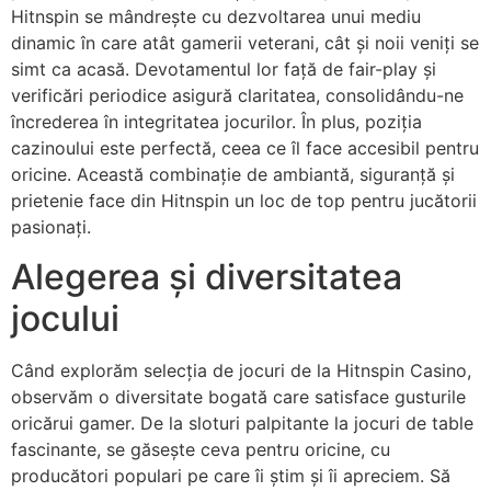
Hitnspin se mândrește cu dezvoltarea unui mediu
dinamic în care atât gamerii veterani, cât și noii veniți se
simt ca acasă. Devotamentul lor față de fair-play și
verificări periodice asigură claritatea, consolidându-ne
încrederea în integritatea jocurilor. În plus, poziția
cazinoului este perfectă, ceea ce îl face accesibil pentru
oricine. Această combinație de ambiantă, siguranță și
prietenie face din Hitnspin un loc de top pentru jucătorii
pasionați.
Alegerea și diversitatea
jocului
Când explorăm selecția de jocuri de la Hitnspin Casino,
observăm o diversitate bogată care satisface gusturile
oricărui gamer. De la sloturi palpitante la jocuri de table
fascinante, se găsește ceva pentru oricine, cu
producători populari pe care îi știm și îi apreciem. Să