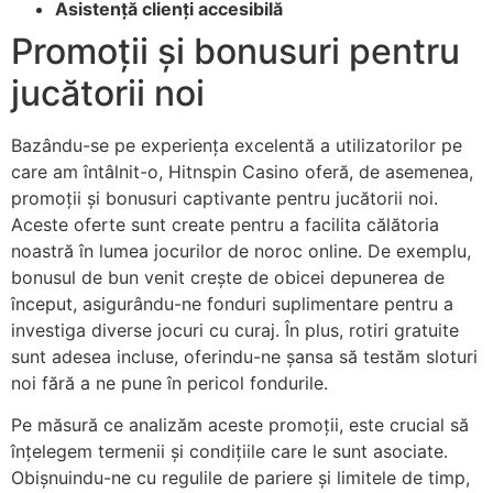
Asistență clienți accesibilă
Promoții și bonusuri pentru
jucătorii noi
Bazându-se pe experiența excelentă a utilizatorilor pe
care am întâlnit-o, Hitnspin Casino oferă, de asemenea,
promoții și bonusuri captivante pentru jucătorii noi.
Aceste oferte sunt create pentru a facilita călătoria
noastră în lumea jocurilor de noroc online. De exemplu,
bonusul de bun venit crește de obicei depunerea de
început, asigurându-ne fonduri suplimentare pentru a
investiga diverse jocuri cu curaj. În plus, rotiri gratuite
sunt adesea incluse, oferindu-ne șansa să testăm sloturi
noi fără a ne pune în pericol fondurile.
Pe măsură ce analizăm aceste promoții, este crucial să
înțelegem termenii și condițiile care le sunt asociate.
Obișnuindu-ne cu regulile de pariere și limitele de timp,