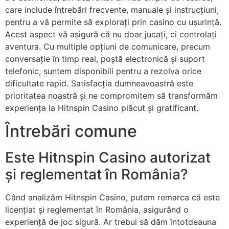
care include întrebări frecvente, manuale și instrucțiuni,
pentru a vă permite să explorați prin casino cu ușurință.
Acest aspect vă asigură că nu doar jucați, ci controlați
aventura. Cu multiple opțiuni de comunicare, precum
conversație în timp real, poștă electronică și suport
telefonic, suntem disponibili pentru a rezolva orice
dificultate rapid. Satisfacția dumneavoastră este
prioritatea noastră și ne compromitem să transformăm
experiența la Hitnspin Casino plăcut și gratificant.
Întrebări comune
Este Hitnspin Casino autorizat
și reglementat în România?
Când analizăm Hitnspin Casino, putem remarca că este
licențiat și reglementat în România, asigurând o
experiență de joc sigură. Ar trebui să dăm întotdeauna