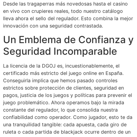
Desde las tragaperras más novedosas hasta el casino
en vivo con crupieres reales, todo nuestro catálogo
lleva ahora el sello del regulador. Esto combina la mejor
innovación con una seguridad contrastada.
Un Emblema de Confianza y
Seguridad Incomparable
La licencia de la DGOJ es, incuestionablemente, el
certificado más estricto del juego online en España.
Conseguirla implica que hemos pasado controles
estrictos sobre protección de clientes, seguridad en
pagos, justicia de los juegos y políticas para prevenir el
juego problemático. Ahora operamos bajo la mirada
constante del regulador, lo que consolida nuestra
confiabilidad como operador. Como jugador, esto te da
una tranquilidad tangible: cada apuesta, cada giro de
ruleta o cada partida de blackjack ocurre dentro de un