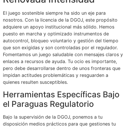
El juego sostenible siempre ha sido un eje para
nosotros. Con la licencia de la DGOJ, este propósito
adquiere un apoyo institucional más sólido. Hemos
puesto en marcha y optimizado instrumentos de
autocontrol, bloqueo voluntario y gestión del tiempo
que son exigidas y son controladas por el regulador.
Fomentamos un juego saludable con mensajes claros y
enlaces a recursos de ayuda. Tu ocio es importante,
pero debe desarrollarse dentro de unos fronteras que
impidan actitudes problemáticas y resguarden a
quienes resulten susceptibles.
Herramientas Específicas Bajo
el Paraguas Regulatorio
Bajo la supervisión de la DGOJ, ponemos a tu
disposición medios prácticos para que gestiones tu