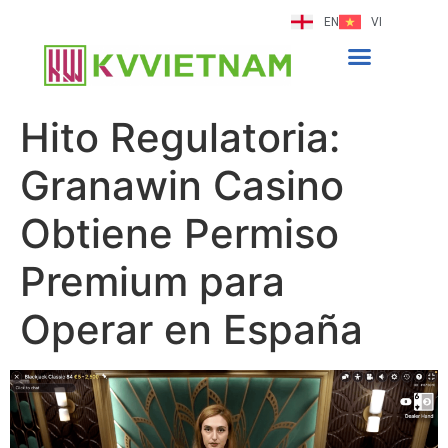
EN
VI
Hito Regulatoria:
Granawin Casino
Obtiene Permiso
Premium para
Operar en España