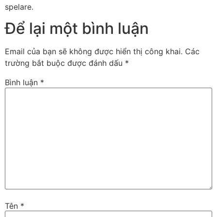
spelare.
Để lại một bình luận
Email của bạn sẽ không được hiển thị công khai.
Các
trường bắt buộc được đánh dấu
*
Bình luận
*
Tên
*