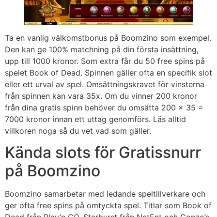
Ta en vanlig välkomstbonus på Boomzino som exempel.
Den kan ge 100% matchning på din första insättning,
upp till 1000 kronor. Som extra får du 50 free spins på
spelet Book of Dead. Spinnen gäller ofta en specifik slot
eller ett urval av spel. Omsättningskravet för vinsterna
från spinnen kan vara 35x. Om du vinner 200 kronor
från dina gratis spinn behöver du omsätta 200 x 35 =
7000 kronor innan ett uttag genomförs. Läs alltid
villkoren noga så du vet vad som gäller.
Kända slots för Gratissnurr
på Boomzino
Boomzino samarbetar med ledande speltillverkare och
ger ofta free spins på omtyckta spel. Titlar som Book of