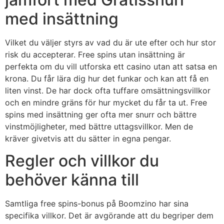
med insättning
Vilket du väljer styrs av vad du är ute efter och hur stor
risk du accepterar. Free spins utan insättning är
perfekta om du vill utforska ett casino utan att satsa en
krona. Du får lära dig hur det funkar och kan att få en
liten vinst. De har dock ofta tuffare omsättningsvillkor
och en mindre gräns för hur mycket du får ta ut. Free
spins med insättning ger ofta mer snurr och bättre
vinstmöjligheter, med bättre uttagsvillkor. Men de
kräver givetvis att du sätter in egna pengar.
Regler och villkor du
behöver känna till
Samtliga free spins-bonus på Boomzino har sina
specifika villkor. Det är avgörande att du begriper dem