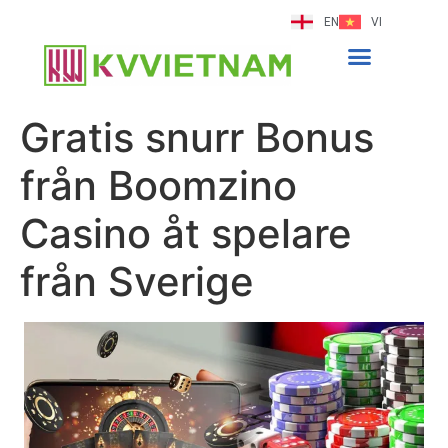
EN
VI
Gratis snurr Bonus
från Boomzino
Casino åt spelare
från Sverige