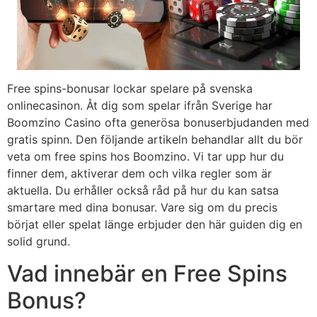
Free spins-bonusar lockar spelare på svenska
onlinecasinon. Åt dig som spelar ifrån Sverige har
Boomzino Casino ofta generösa bonuserbjudanden med
gratis spinn. Den följande artikeln behandlar allt du bör
veta om free spins hos Boomzino. Vi tar upp hur du
finner dem, aktiverar dem och vilka regler som är
aktuella. Du erhåller också råd på hur du kan satsa
smartare med dina bonusar. Vare sig om du precis
börjat eller spelat länge erbjuder den här guiden dig en
solid grund.
Vad innebär en Free Spins
Bonus?