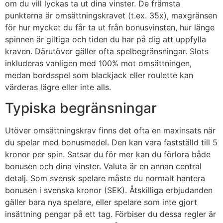
om du vill lyckas ta ut dina vinster. De främsta
punkterna är omsättningskravet (t.ex. 35x), maxgränsen
för hur mycket du får ta ut från bonusvinsten, hur länge
spinnen är giltiga och tiden du har på dig att uppfylla
kraven. Därutöver gäller ofta spelbegränsningar. Slots
inkluderas vanligen med 100% mot omsättningen,
medan bordsspel som blackjack eller roulette kan
värderas lägre eller inte alls.
Typiska begränsningar
Utöver omsättningskrav finns det ofta en maxinsats när
du spelar med bonusmedel. Den kan vara fastställd till 5
kronor per spin. Satsar du för mer kan du förlora både
bonusen och dina vinster. Valuta är en annan central
detalj. Som svensk spelare måste du normalt hantera
bonusen i svenska kronor (SEK). Åtskilliga erbjudanden
gäller bara nya spelare, eller spelare som inte gjort
insättning pengar på ett tag. Förbiser du dessa regler är