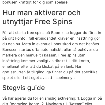
bonusen kraftigt för dig som spelare.
Hur man aktiverar och
utnyttjar Free Spins
För att starta free spins på Boomzino loggar du först in
på ditt konto. Ifall erbjudandet kräver en insättning gör
du den nu. Mata in eventuell bonuskod om det behövs.
Bonusen startas ofta automatiskt, eller så behöver du
markera den manuellt i kassan. Free spins utan
insättning kommer vanligtvis direkt till ditt konto,
emellanåt efter att du klickat på en länk. När
gratissnurren är tillgängliga finner du på det specifika
spelet eller i ett eget avsnitt i spelmenyn.
Stegvis guide
Så här agerar du för en smidig aktivering: 1. Logga in på
ditt Boomzino-konto. 2. Navigera till “Kassan” eller