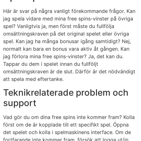
Här är svar på några vanligt förekommande frågor. Kan
jag spela vidare med mina free spins-vinster på övriga
spel? Vanligtvis ja, men först måste du fullfölja
omsättningskraven på det original spelet eller övriga
spel. Kan jag ha många bonusar igång samtidigt? Nej,
normalt kan bara en bonus vara aktiv åt gången. Kan
jag förlora mina free spins-vinster? Ja, det kan du.
Tappar du dem i spelet innan du fullföljt
omsättningskraven är de slut. Därför är det nödvändigt
att spela med eftertanke.
Teknikrelaterade problem och
support
Vad gör du om dina free spins inte kommer fram? Kolla
först om de är kopplade till ett specifikt spel. Öppna
det spelet och kolla i spelmaskinens interface. Om de
fortfarande inte kommer fram, försök att logga ut/in