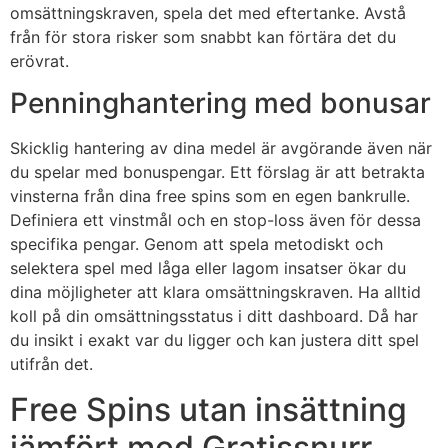
omsättningskraven, spela det med eftertanke. Avstå
från för stora risker som snabbt kan förtära det du
erövrat.
Penninghantering med bonusar
Skicklig hantering av dina medel är avgörande även när
du spelar med bonuspengar. Ett förslag är att betrakta
vinsterna från dina free spins som en egen bankrulle.
Definiera ett vinstmål och en stop-loss även för dessa
specifika pengar. Genom att spela metodiskt och
selektera spel med låga eller lagom insatser ökar du
dina möjligheter att klara omsättningskraven. Ha alltid
koll på din omsättningsstatus i ditt dashboard. Då har
du insikt i exakt var du ligger och kan justera ditt spel
utifrån det.
Free Spins utan insättning
jämfört med Gratissnurr