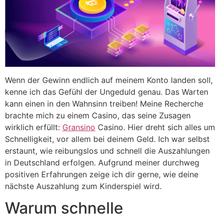
Wenn der Gewinn endlich auf meinem Konto landen soll,
kenne ich das Gefühl der Ungeduld genau. Das Warten
kann einen in den Wahnsinn treiben! Meine Recherche
brachte mich zu einem Casino, das seine Zusagen
wirklich erfüllt:
Gransino
Casino. Hier dreht sich alles um
Schnelligkeit, vor allem bei deinem Geld. Ich war selbst
erstaunt, wie reibungslos und schnell die Auszahlungen
in Deutschland erfolgen. Aufgrund meiner durchweg
positiven Erfahrungen zeige ich dir gerne, wie deine
nächste Auszahlung zum Kinderspiel wird.
Warum schnelle