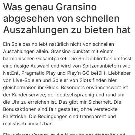
Was genau Gransino
abgesehen von schnellen
Auszahlungen zu bieten hat
Ein Spielcasino lebt natürlich nicht von schnellen
Auszahlungen allein. Gransino punktet mit einem
harmonischen Gesamtpaket. Die Spielbibliothek umfasst
eine riesige Auswahl und wird von Spitzenanbietern wie
NetEnt, Pragmatic Play und Play’n GO befüllt. Liebhaber
von Live-Spielen und Spieler von Slots finden hier
gleichermaßen ihr Glück. Besonders erwähnenswert ist
der Kundenservice, der deutschsprachig und rund um
die Uhr zu erreichen ist. Das gibt mir Sicherheit. Die
Bonusaktionen sind fair gestaltet, ohne versteckte
Fallstricke. Die Bedingungen sind transparent und
realistisch umsetzbar.