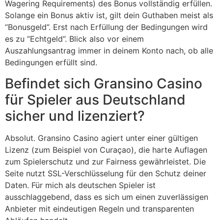
Wagering Requirements) des Bonus vollständig erfüllen.
Solange ein Bonus aktiv ist, gilt dein Guthaben meist als
“Bonusgeld”. Erst nach Erfüllung der Bedingungen wird
es zu “Echtgeld”. Blick also vor einem
Auszahlungsantrag immer in deinem Konto nach, ob alle
Bedingungen erfüllt sind.
Befindet sich Gransino Casino
für Spieler aus Deutschland
sicher und lizenziert?
Absolut. Gransino Casino agiert unter einer gültigen
Lizenz (zum Beispiel von Curaçao), die harte Auflagen
zum Spielerschutz und zur Fairness gewährleistet. Die
Seite nutzt SSL-Verschlüsselung für den Schutz deiner
Daten. Für mich als deutschen Spieler ist
ausschlaggebend, dass es sich um einen zuverlässigen
Anbieter mit eindeutigen Regeln und transparenten