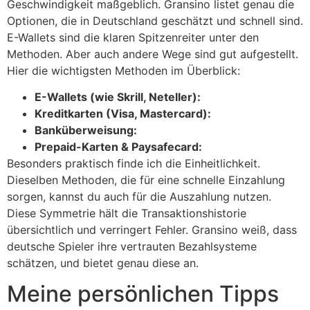
Geschwindigkeit maßgeblich. Gransino listet genau die
Optionen, die in Deutschland geschätzt und schnell sind.
E-Wallets sind die klaren Spitzenreiter unter den
Methoden. Aber auch andere Wege sind gut aufgestellt.
Hier die wichtigsten Methoden im Überblick:
E-Wallets (wie Skrill, Neteller):
Kreditkarten (Visa, Mastercard):
Banküberweisung:
Prepaid-Karten & Paysafecard:
Besonders praktisch finde ich die Einheitlichkeit.
Dieselben Methoden, die für eine schnelle Einzahlung
sorgen, kannst du auch für die Auszahlung nutzen.
Diese Symmetrie hält die Transaktionshistorie
übersichtlich und verringert Fehler. Gransino weiß, dass
deutsche Spieler ihre vertrauten Bezahlsysteme
schätzen, und bietet genau diese an.
Meine persönlichen Tipps