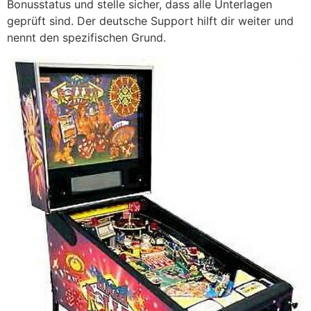
Bonusstatus und stelle sicher, dass alle Unterlagen
geprüft sind. Der deutsche Support hilft dir weiter und
nennt den spezifischen Grund.