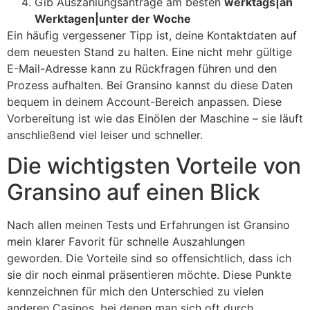
Gib Auszahlungsanträge am besten
werktags|an
Werktagen|unter der Woche
Ein häufig vergessener Tipp ist, deine Kontaktdaten auf
dem neuesten Stand zu halten. Eine nicht mehr gültige
E-Mail-Adresse kann zu Rückfragen führen und den
Prozess aufhalten. Bei Gransino kannst du diese Daten
bequem in deinem Account-Bereich anpassen. Diese
Vorbereitung ist wie das Einölen der Maschine – sie läuft
anschließend viel leiser und schneller.
Die wichtigsten Vorteile von
Gransino auf einen Blick
Nach allen meinen Tests und Erfahrungen ist Gransino
mein klarer Favorit für schnelle Auszahlungen
geworden. Die Vorteile sind so offensichtlich, dass ich
sie dir noch einmal präsentieren möchte. Diese Punkte
kennzeichnen für mich den Unterschied zu vielen
anderen Casinos, bei denen man sich oft durch