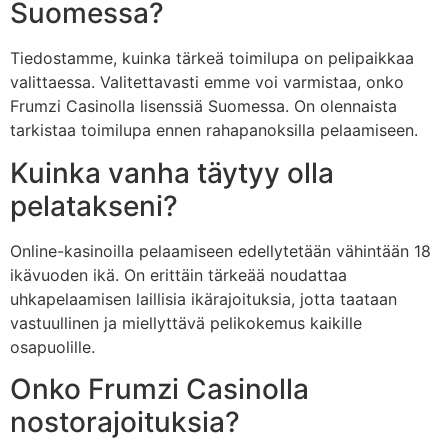
Suomessa?
Tiedostamme, kuinka tärkeä toimilupa on pelipaikkaa
valittaessa. Valitettavasti emme voi varmistaa, onko
Frumzi Casinolla lisenssiä Suomessa. On olennaista
tarkistaa toimilupa ennen rahapanoksilla pelaamiseen.
Kuinka vanha täytyy olla
pelatakseni?
Online-kasinoilla pelaamiseen edellytetään vähintään 18
ikävuoden ikä. On erittäin tärkeää noudattaa
uhkapelaamisen laillisia ikärajoituksia, jotta taataan
vastuullinen ja miellyttävä pelikokemus kaikille
osapuolille.
Onko Frumzi Casinolla
nostorajoituksia?