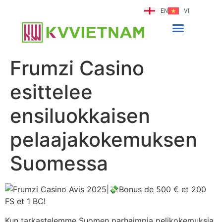
EN
VI
Frumzi Casino
esittelee
ensiluokkaisen
pelaajakokemuksen
Suomessa
Kun tarkastelemme Suomen parhaimpia pelikokemuksia,