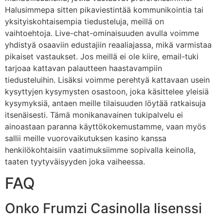
Halusimmepa sitten pikaviestintää kommunikointia tai
yksityiskohtaisempia tiedusteluja, meillä on
vaihtoehtoja. Live-chat-ominaisuuden avulla voimme
yhdistyä osaaviin edustajiin reaaliajassa, mikä varmistaa
pikaiset vastaukset. Jos meillä ei ole kiire, email-tuki
tarjoaa kattavan palautteen haastavampiin
tiedusteluihin. Lisäksi voimme perehtyä kattavaan usein
kysyttyjen kysymysten osastoon, joka käsittelee yleisiä
kysymyksiä, antaen meille tilaisuuden löytää ratkaisuja
itsenäisesti. Tämä monikanavainen tukipalvelu ei
ainoastaan paranna käyttökokemustamme, vaan myös
sallii meille vuorovaikutuksen kasino kanssa
henkilökohtaisiin vaatimuksiimme sopivalla keinolla,
taaten tyytyväisyyden joka vaiheessa.
FAQ
Onko Frumzi Casinolla lisenssi