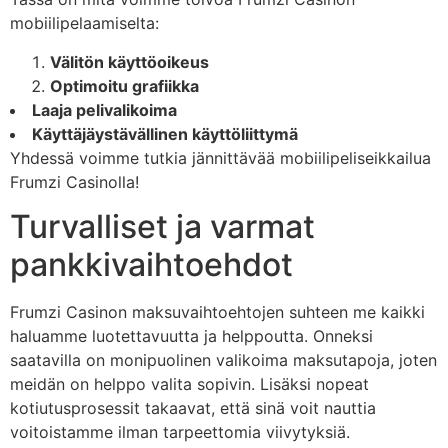
mobiilipelaamiselta:
Välitön käyttöoikeus
Optimoitu grafiikka
Laaja pelivalikoima
Käyttäjäystävällinen käyttöliittymä
Yhdessä voimme tutkia jännittävää mobiilipeliseikkailua
Frumzi Casinolla!
Turvalliset ja varmat
pankkivaihtoehdot
Frumzi Casinon maksuvaihtoehtojen suhteen me kaikki
haluamme luotettavuutta ja helppoutta. Onneksi
saatavilla on monipuolinen valikoima maksutapoja, joten
meidän on helppo valita sopivin. Lisäksi nopeat
kotiutusprosessit takaavat, että sinä voit nauttia
voitoistamme ilman tarpeettomia viivytyksiä.