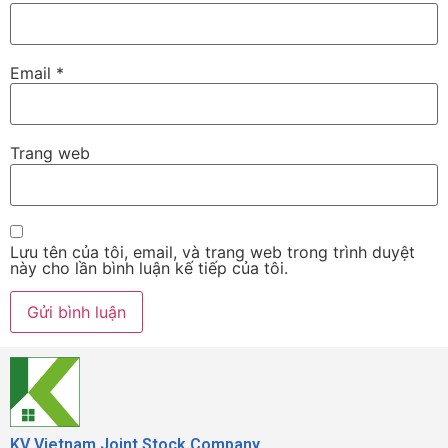
Email
*
Trang web
Lưu tên của tôi, email, và trang web trong trình duyệt
này cho lần bình luận kế tiếp của tôi.
KV Vietnam Joint Stock Company