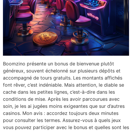
Boomzino présente un bonus de bienvenue plutôt
généreux, souvent échelonné sur plusieurs dépôts et
accompagné de tours gratuits. Les montants affichés
font rêver, c’est indéniable. Mais attention, le diable se
cache dans les petites lignes, c’est-à-dire dans les
conditions de mise. Après les avoir parcourues avec
soin, je les ai jugées moins exigeantes que sur d’autres
casinos. Mon avis : accordez toujours deux minutes
pour consulter les termes. Assurez-vous à quels jeux
vous pouvez participer avec le bonus et quelles sont les