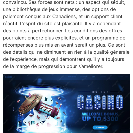
convaincu. Ses forces sont nets : un aspect qui séduit,
une bibliothèque de jeux immense, des options de
paiement conçus aux Canadiens, et un support client
réactif. L’esprit du site est plaisante. Il y a cependant
des points à perfectionner. Les conditions des offres
pourraient encore plus explicites, et un programme de
récompenses plus mis en avant serait un plus. Ce sont
des détails qui ne diminuent en rien à la qualité générale
de l’expérience, mais qui démontrent qu’il y a toujours
de la marge de progression pour s’améliorer.