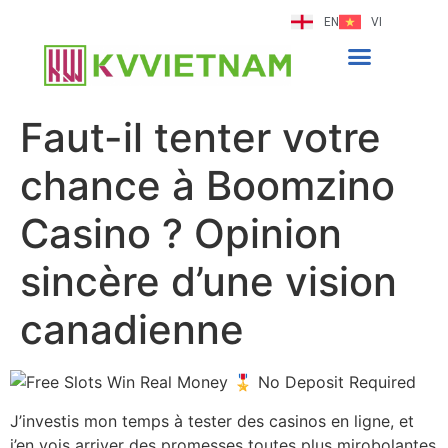
EN
VI
Faut-il tenter votre
chance à Boomzino
Casino ? Opinion
sincère d’une vision
canadienne
J’investis mon temps à tester des casinos en ligne, et
j’en vois arriver des promesses toutes plus mirobolantes