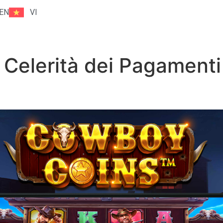
EN
VI
la Celerità dei Pagamen