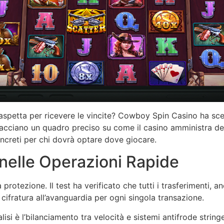
spetta per ricevere le vincite? Cowboy Spin Casino ha scelt
 tracciano un quadro preciso su come il casino amministra de
oncreti per chi dovrà optare dove giocare.
nelle Operazioni Rapide
otezione. Il test ha verificato che tutti i trasferimenti, anc
 cifratura all’avanguardia per ogni singola transazione.
lisi è l’bilanciamento tra velocità e sistemi antifrode string