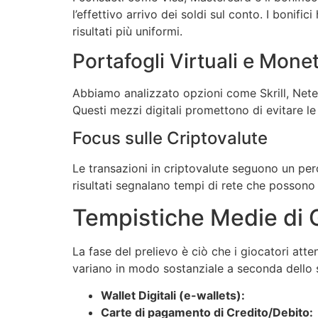
l’effettivo arrivo dei soldi sul conto. I bonifi
risultati più uniformi.
Portafogli Virtuali e Monet
Abbiamo analizzato opzioni come Skrill, Netell
Questi mezzi digitali promettono di evitare le
Focus sulle Criptovalute
Le transazioni in criptovalute seguono un perco
risultati segnalano tempi di rete che possono
Tempistiche Medie di G
La fase del prelievo è ciò che i giocatori at
variano in modo sostanziale a seconda dello 
Wallet Digitali (e-wallets):
Carte di pagamento di Credito/Debito: