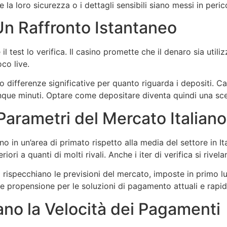
la loro sicurezza o i dettagli sensibili siano messi in peric
 Un Raffronto Istantaneo
l test lo verifica. Il casino promette che il denaro sia util
oco live.
differenze significative per quanto riguarda i depositi. Car
inque minuti. Optare come depositare diventa quindi una sce
arametri del Mercato Italiano
 in un’area di primato rispetto alla media del settore in Ita
ri a quanti di molti rivali. Anche i iter di verifica si rivelano
di rispecchiano le previsioni del mercato, imposte in primo l
 propensione per le soluzioni di pagamento attuali e rapid
no la Velocità dei Pagamenti