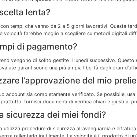
scelta lenta?
con tempi che vanno da 2 a 5 giorni lavorativi. Questa tardi
e velocità farebbe meglio a scegliere su metodi digitali diff
tempi di pagamento?
end vengono di solito gestite il lunedì successivo. Questo s
ptovalute garantiscono una più ampia libertà dagli orari d’uffi
zare l’approvazione del mio preli
 tuo account sia completamente verificato. Se possibile, us
prattutto, fornisci documenti di verifica chiari e giusti al p
a sicurezza dei miei fondi?
ilizza procedure di sicurezza all’avanguardia e cifratura p
senza rallentarlo inutilmente. La velocità è il prodotto di un