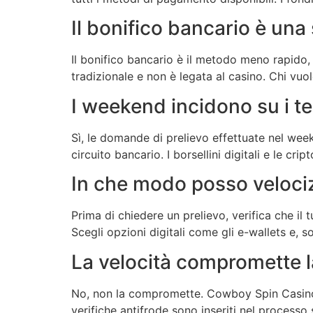
Il bonifico bancario è una 
Il bonifico bancario è il metodo meno rapido, 
tradizionale e non è legata al casino. Chi vuol
I weekend incidono su i 
Sì, le domande di prelievo effettuate nel week
circuito bancario. I borsellini digitali e le cri
In che modo posso velociz
Prima di chiedere un prelievo, verifica che il
Scegli opzioni digitali come gli e-wallets e, so
La velocità compromette l
No, non la compromette. Cowboy Spin Casino ut
verifiche antifrode sono inseriti nel processo 