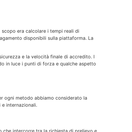
o scopo era calcolare i tempi reali di
 pagamento disponibili sulla piattaforma. La
curezza e la velocità finale di accredito. I
in luce i punti di forza e qualche aspetto
i. Per ogni metodo abbiamo considerato la
i e internazionali.
che intercorre tra la richiesta di prelievo e