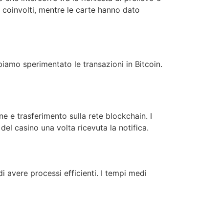
ri coinvolti, mentre le carte hanno dato
biamo sperimentato le transazioni in Bitcoin.
ne e trasferimento sulla rete blockchain. I
el casino una volta ricevuta la notifica.
 avere processi efficienti. I tempi medi