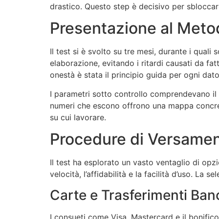
drastico. Questo step è decisivo per sbloccare
Presentazione al Metod
Il test si è svolto su tre mesi, durante i quali
elaborazione, evitando i ritardi causati da fat
onestà è stata il principio guida per ogni dato
I parametri sotto controllo comprendevano il te
numeri che escono offrono una mappa concreta
su cui lavorare.
Procedure di Versamen
Il test ha esplorato un vasto ventaglio di opzi
velocità, l’affidabilità e la facilità d’uso. La s
Carte e Trasferimenti Ban
I consueti come Visa, Mastercard e il bonifico