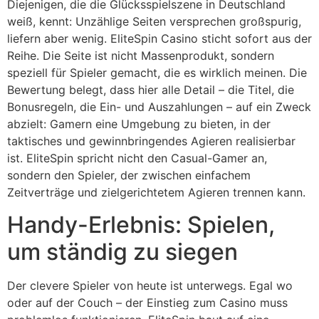
Diejenigen, die die Glücksspielszene in Deutschland
weiß, kennt: Unzählige Seiten versprechen großspurig,
liefern aber wenig. EliteSpin Casino sticht sofort aus der
Reihe. Die Seite ist nicht Massenprodukt, sondern
speziell für Spieler gemacht, die es wirklich meinen. Die
Bewertung belegt, dass hier alle Detail – die Titel, die
Bonusregeln, die Ein- und Auszahlungen – auf ein Zweck
abzielt: Gamern eine Umgebung zu bieten, in der
taktisches und gewinnbringendes Agieren realisierbar
ist. EliteSpin spricht nicht den Casual-Gamer an,
sondern den Spieler, der zwischen einfachem
Zeitverträge und zielgerichtetem Agieren trennen kann.
Handy-Erlebnis: Spielen,
um ständig zu siegen
Der clevere Spieler von heute ist unterwegs. Egal wo
oder auf der Couch – der Einstieg zum Casino muss