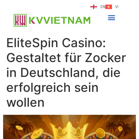
EN
VI
EliteSpin Casino:
Gestaltet für Zocker
in Deutschland, die
erfolgreich sein
wollen