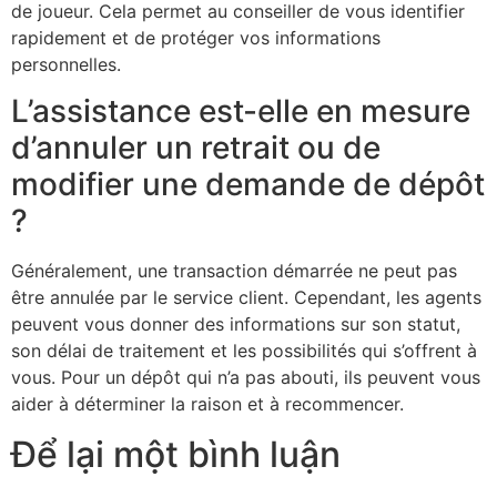
de joueur. Cela permet au conseiller de vous identifier
rapidement et de protéger vos informations
personnelles.
L’assistance est-elle en mesure
d’annuler un retrait ou de
modifier une demande de dépôt
?
Généralement, une transaction démarrée ne peut pas
être annulée par le service client. Cependant, les agents
peuvent vous donner des informations sur son statut,
son délai de traitement et les possibilités qui s’offrent à
vous. Pour un dépôt qui n’a pas abouti, ils peuvent vous
aider à déterminer la raison et à recommencer.
Để lại một bình luận