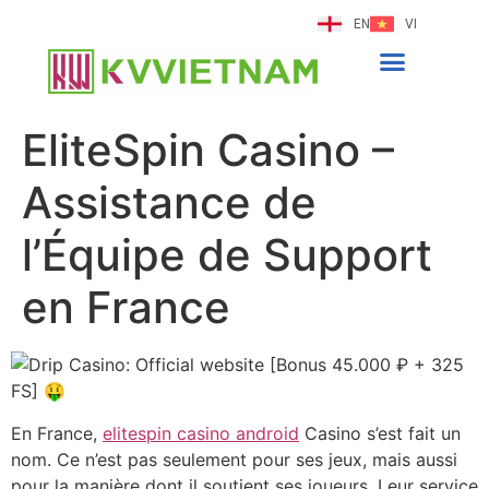
EN
VI
EliteSpin Casino –
Assistance de
l’Équipe de Support
en France
En France,
elitespin casino android
Casino s’est fait un
nom. Ce n’est pas seulement pour ses jeux, mais aussi
pour la manière dont il soutient ses joueurs. Leur service