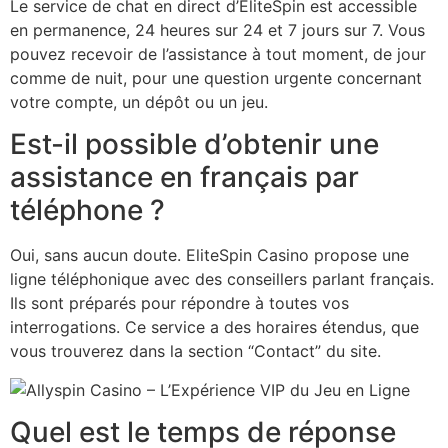
Le service de chat en direct d’EliteSpin est accessible
en permanence, 24 heures sur 24 et 7 jours sur 7. Vous
pouvez recevoir de l’assistance à tout moment, de jour
comme de nuit, pour une question urgente concernant
votre compte, un dépôt ou un jeu.
Est-il possible d’obtenir une
assistance en français par
téléphone ?
Oui, sans aucun doute. EliteSpin Casino propose une
ligne téléphonique avec des conseillers parlant français.
Ils sont préparés pour répondre à toutes vos
interrogations. Ce service a des horaires étendus, que
vous trouverez dans la section “Contact” du site.
Quel est le temps de réponse