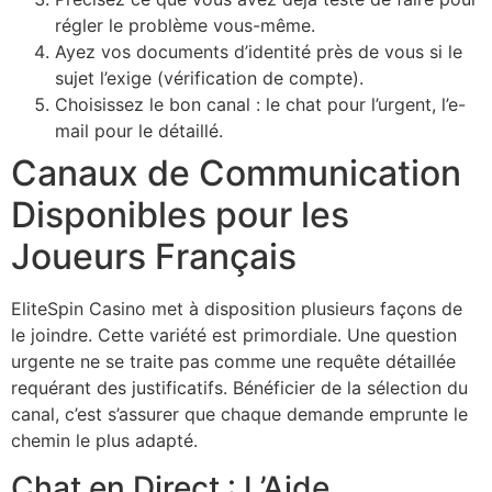
régler le problème vous-même.
Ayez vos documents d’identité près de vous si le
sujet l’exige (vérification de compte).
Choisissez le bon canal : le chat pour l’urgent, l’e-
mail pour le détaillé.
Canaux de Communication
Disponibles pour les
Joueurs Français
EliteSpin Casino met à disposition plusieurs façons de
le joindre. Cette variété est primordiale. Une question
urgente ne se traite pas comme une requête détaillée
requérant des justificatifs. Bénéficier de la sélection du
canal, c’est s’assurer que chaque demande emprunte le
chemin le plus adapté.
Chat en Direct : L’Aide