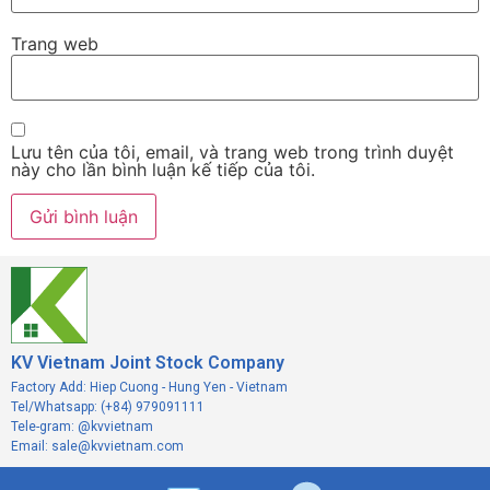
Trang web
Lưu tên của tôi, email, và trang web trong trình duyệt
này cho lần bình luận kế tiếp của tôi.
KV Vietnam Joint Stock Company
Factory Add: Hiep Cuong - Hung Yen - Vietnam
Tel/Whatsapp: (+84) 979091111
Tele-gram: @kvvietnam
Email: sale@kvvietnam.com