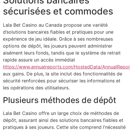
Solutions bancaires
sécurisées et commodes
Lala Bet Casino au Canada propose une variété
d’solutions bancaires fiables et pratiques pour une
expérience de jeu idéale. Grâce à ses nombreuses
options de dépôt, les joueurs peuvent administrer
aisément leurs fonds, tandis que le système de retrait
rapide assure un accès immédiat
https://www.annualreports.com/HostedData/AnnualRepo
aux gains. De plus, la site inclut des fonctionnalités de
sécurité renforcées pour sécuriser les informations et
les opérations des utilisateurs.
Plusieurs méthodes de dépôt
Lala Bet Casino offre un large choix de méthodes de
dépôt, assurant ainsi des solutions bancaires fiables et
pratiques à ses joueurs. Cette site comprend l’nécessité