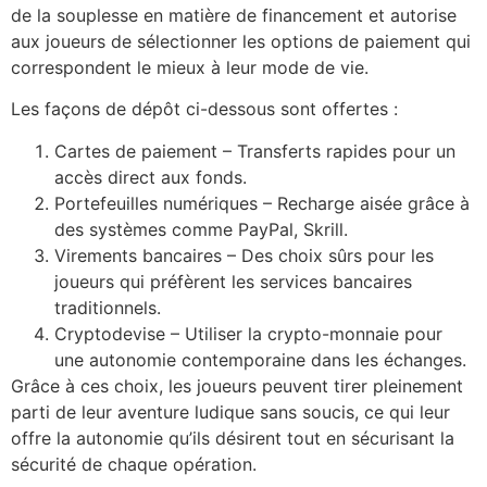
de la souplesse en matière de financement et autorise
aux joueurs de sélectionner les options de paiement qui
correspondent le mieux à leur mode de vie.
Les façons de dépôt ci-dessous sont offertes :
Cartes de paiement – Transferts rapides pour un
accès direct aux fonds.
Portefeuilles numériques – Recharge aisée grâce à
des systèmes comme PayPal, Skrill.
Virements bancaires – Des choix sûrs pour les
joueurs qui préfèrent les services bancaires
traditionnels.
Cryptodevise – Utiliser la crypto-monnaie pour
une autonomie contemporaine dans les échanges.
Grâce à ces choix, les joueurs peuvent tirer pleinement
parti de leur aventure ludique sans soucis, ce qui leur
offre la autonomie qu’ils désirent tout en sécurisant la
sécurité de chaque opération.