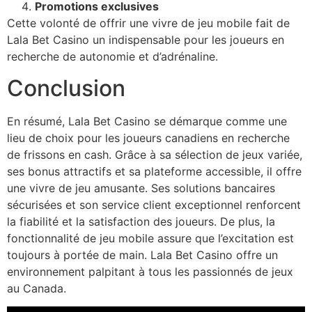
Promotions exclusives
Cette volonté de offrir une vivre de jeu mobile fait de
Lala Bet Casino un indispensable pour les joueurs en
recherche de autonomie et d’adrénaline.
Conclusion
En résumé, Lala Bet Casino se démarque comme une
lieu de choix pour les joueurs canadiens en recherche
de frissons en cash. Grâce à sa sélection de jeux variée,
ses bonus attractifs et sa plateforme accessible, il offre
une vivre de jeu amusante. Ses solutions bancaires
sécurisées et son service client exceptionnel renforcent
la fiabilité et la satisfaction des joueurs. De plus, la
fonctionnalité de jeu mobile assure que l’excitation est
toujours à portée de main. Lala Bet Casino offre un
environnement palpitant à tous les passionnés de jeux
au Canada.