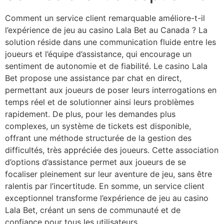
Comment un service client remarquable améliore-t-il
l’expérience de jeu au casino Lala Bet au Canada ? La
solution réside dans une communication fluide entre les
joueurs et l’équipe d’assistance, qui encourage un
sentiment de autonomie et de fiabilité. Le casino Lala
Bet propose une assistance par chat en direct,
permettant aux joueurs de poser leurs interrogations en
temps réel et de solutionner ainsi leurs problèmes
rapidement. De plus, pour les demandes plus
complexes, un système de tickets est disponible,
offrant une méthode structurée de la gestion des
difficultés, très appréciée des joueurs. Cette association
d’options d’assistance permet aux joueurs de se
focaliser pleinement sur leur aventure de jeu, sans être
ralentis par l’incertitude. En somme, un service client
exceptionnel transforme l’expérience de jeu au casino
Lala Bet, créant un sens de communauté et de
confiance pour tous les utilisateurs.