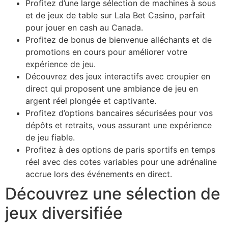
Profitez d’une large sélection de machines à sous
et de jeux de table sur Lala Bet Casino, parfait
pour jouer en cash au Canada.
Profitez de bonus de bienvenue alléchants et de
promotions en cours pour améliorer votre
expérience de jeu.
Découvrez des jeux interactifs avec croupier en
direct qui proposent une ambiance de jeu en
argent réel plongée et captivante.
Profitez d’options bancaires sécurisées pour vos
dépôts et retraits, vous assurant une expérience
de jeu fiable.
Profitez à des options de paris sportifs en temps
réel avec des cotes variables pour une adrénaline
accrue lors des événements en direct.
Découvrez une sélection de
jeux diversifiée