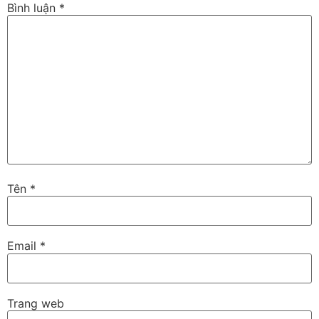
Bình luận
*
Tên
*
Email
*
Trang web