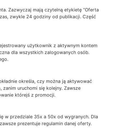
ta. Zazwyczaj mają czytelną etykietę “Oferta
 czas, zwykle 24 godziny od publikacji. Część
arejestrowany użytkownik z aktywnym kontem
oczna dla wszystkich zalogowanych osób.
ego.
dokładnie określa, czy można ją aktywować
 zanim uruchomi się kolejny. Zawsze
wanie którejś z promocji.
ę w przedziale 35x a 50x od wygranych. Dla
awsze prezentuje regulamin danej oferty.