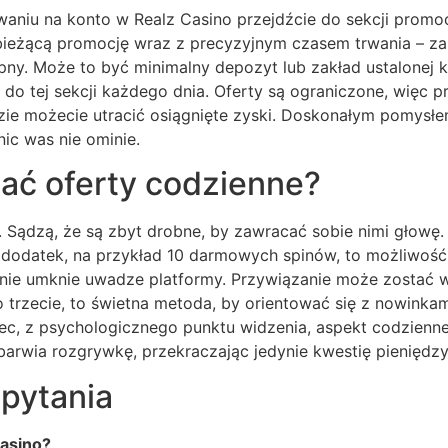
owaniu na konto w Realz Casino przejdźcie do sekcji promo
 bieżącą promocję wraz z precyzyjnym czasem trwania – za
ny. Może to być minimalny depozyt lub zakład ustalonej kw
do tej sekcji każdego dnia. Oferty są ograniczone, więc p
ie możecie utracić osiągnięte zyski. Doskonałym pomysłe
ic was nie ominie.
ać oferty codzienne?
 Sądzą, że są zbyt drobne, by zawracać sobie nimi głowę. 
y dodatek, na przykład 10 darmowych spinów, to możliwo
ć nie umknie uwadze platformy. Przywiązanie może zostać 
o trzecie, to świetna metoda, by orientować się z nowink
iec, z psychologicznego punktu widzenia, aspekt codzien
arwia rozgrywkę, przekraczając jedynie kwestię pieniędzy
pytania
Casino?