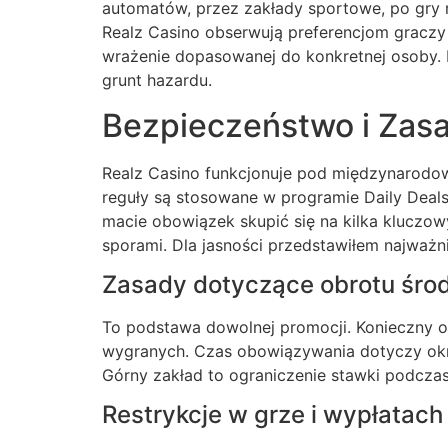
automatów, przez zakłady sportowe, po gry na
Realz Casino obserwują preferencjom graczy
wrażenie dopasowanej do konkretnej osoby. D
grunt hazardu.
Bezpieczeństwo i Zasa
Realz Casino funkcjonuje pod międzynarodow
reguły są stosowane w programie Daily Deals
macie obowiązek skupić się na kilka kluczo
sporami. Dla jasności przedstawiłem najważni
Zasady dotyczące obrotu śro
To podstawa dowolnej promocji. Konieczny 
wygranych. Czas obowiązywania dotyczy okres
Górny zakład to ograniczenie stawki podcz
Restrykcje w grze i wypłatach