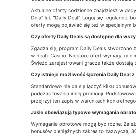
Aktualne oferty codzienne znajdziesz w dedy
Dnia” lub “Daily Deal”. Loguj się regularnie,
oferty mogą pojawiać się też w specjalnym 
Czy oferty Daily Deals są dostępne dla wsz
Zgadza się, program Daily Deals stworzono 
w Realz Casino. Niektóre ofert wymaga mini
Świeżo zarejestrowani gracze także dostają 
Czy istnieje możliwość łączenia Daily Deal 
Standardowo nie da się łączyć kilku bonusów
podczas trwania innej promocji. Podstawowa
przejrzyj ten zapis w warunkach konkretnego
Jakie obowiązują typowe wymagania obroto
Wymagania obrotowe mogą być różne. Zależą
bonusów pieniężnych zakres to zazwyczaj 30