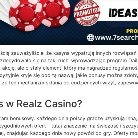
nością zauważyliście, że kasyna wypatrują innych rozwiąza
o zdecydowało się na taki ruch, wprowadzając program Dai
ą akcję, ale o stały element, który ma nagradzać regularno
cyzyjnie kryje się pod tą nazwą, jakie bonusy można zdoby
, że ten mechanizm skłania do codziennych wizyt, zapewnia
ls w Realz Casino?
gram bonusowy. Każdego dnia polscy gracze uzyskują inną,
godniowych ofert – tutaj znaczenie ma świeżość i szczy
iej, znajdując każdego dnia nowy powód do gry. Oferty mo