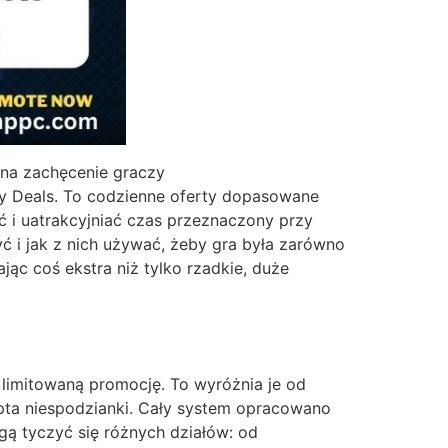
ń na zachęcenie graczy
ly Deals. To codzienne oferty dopasowane
ść i uatrakcyjniać czas przeznaczony przy
ć i jak z nich używać, żeby gra była zarówno
jąc coś ekstra niż tylko rzadkie, duże
 limitowaną promocję. To wyróżnia je od
pta niespodzianki. Cały system opracowano
gą tyczyć się różnych działów: od