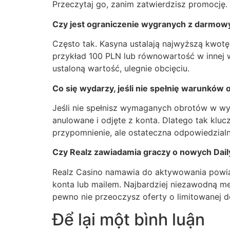
Przeczytaj go, zanim zatwierdzisz promocję.
Czy jest ograniczenie wygranych z darmowy
Często tak. Kasyna ustalają najwyższą kwo
przykład 100 PLN lub równowartość w innej w
ustaloną wartość, ulegnie obcięciu.
Co się wydarzy, jeśli nie spełnię warunków
Jeśli nie spełnisz wymaganych obrotów w wy
anulowane i odjęte z konta. Dlatego tak kl
przypomnienie, ale ostateczna odpowiedzial
Czy Realz zawiadamia graczy o nowych Dail
Realz Casino namawia do aktywowania powia
konta lub mailem. Najbardziej niezawodną me
pewno nie przeoczysz oferty o limitowanej d
Để lại một bình luận