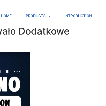
HOME
PRODUCTS
INTRODUCTION
owało Dodatkowe