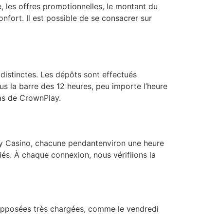
ce, les offres promotionnelles, le montant du
onfort. Il est possible de se consacrer sur
distinctes. Les dépôts sont effectués
ous la barre des 12 heures, peu importe l’heure
pas de CrownPlay.
ay Casino, chacune pendantenviron une heure
riés. À chaque connexion, nous vérifiions la
supposées très chargées, comme le vendredi