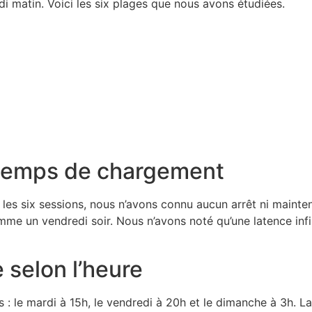
ndi matin. Voici les six plages que nous avons étudiées.
t temps de chargement
r les six sessions, nous n’avons connu aucun arrêt ni mainte
comme un vendredi soir. Nous n’avons noté qu’une latence inf
 selon l’heure
ois : le mardi à 15h, le vendredi à 20h et le dimanche à 3h.