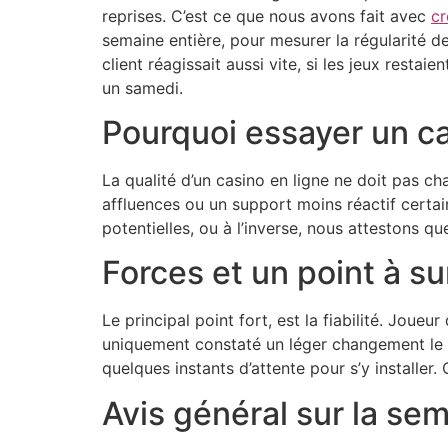
reprises. C’est ce que nous avons fait avec
c
semaine entière, pour mesurer la régularité de 
client réagissait aussi vite, si les jeux resta
un samedi.
Pourquoi essayer un c
La qualité d’un casino en ligne ne doit pas ch
affluences ou un support moins réactif certain
potentielles, ou à l’inverse, nous attestons qu
Forces et un point à su
Le principal point fort, est la fiabilité. Joue
uniquement constaté un léger changement le v
quelques instants d’attente pour s’y installer
Avis général sur la se