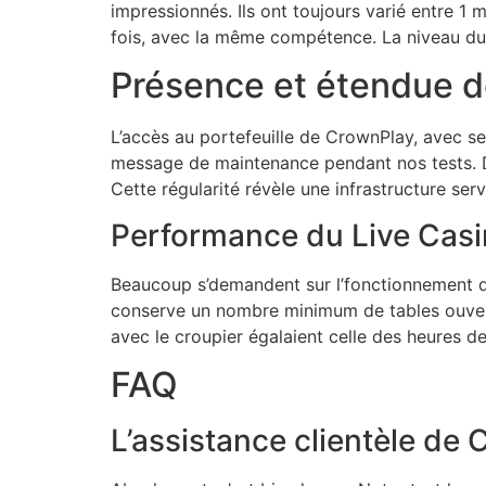
impressionnés. Ils ont toujours varié entre 1 m
fois, avec la même compétence. La niveau du se
Présence et étendue d
L’accès au portefeuille de CrownPlay, avec ses
message de maintenance pendant nos tests. Da
Cette régularité révèle une infrastructure ser
Performance du Live Casi
Beaucoup s’demandent sur l’fonctionnement du
conserve un nombre minimum de tables ouvertes
avec le croupier égalaient celle des heures de
FAQ
L’assistance clientèle de 