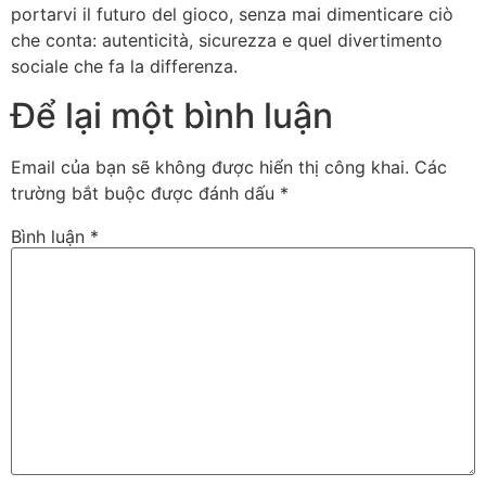
portarvi il futuro del gioco, senza mai dimenticare ciò
che conta: autenticità, sicurezza e quel divertimento
sociale che fa la differenza.
Để lại một bình luận
Email của bạn sẽ không được hiển thị công khai.
Các
trường bắt buộc được đánh dấu
*
Bình luận
*