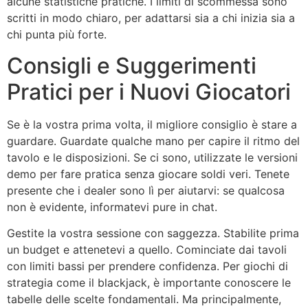
alcune statistiche pratiche. I limiti di scommessa sono
scritti in modo chiaro, per adattarsi sia a chi inizia sia a
chi punta più forte.
Consigli e Suggerimenti
Pratici per i Nuovi Giocatori
Se è la vostra prima volta, il migliore consiglio è stare a
guardare. Guardate qualche mano per capire il ritmo del
tavolo e le disposizioni. Se ci sono, utilizzate le versioni
demo per fare pratica senza giocare soldi veri. Tenete
presente che i dealer sono lì per aiutarvi: se qualcosa
non è evidente, informatevi pure in chat.
Gestite la vostra sessione con saggezza. Stabilite prima
un budget e attenetevi a quello. Cominciate dai tavoli
con limiti bassi per prendere confidenza. Per giochi di
strategia come il blackjack, è importante conoscere le
tabelle delle scelte fondamentali. Ma principalmente,