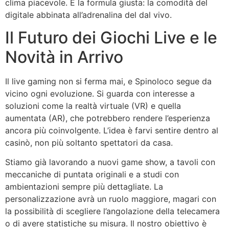
clima piacevole. È la formula giusta: la comodità del
digitale abbinata all’adrenalina del dal vivo.
Il Futuro dei Giochi Live e le
Novità in Arrivo
Il live gaming non si ferma mai, e Spinoloco segue da
vicino ogni evoluzione. Si guarda con interesse a
soluzioni come la realtà virtuale (VR) e quella
aumentata (AR), che potrebbero rendere l’esperienza
ancora più coinvolgente. L’idea è farvi sentire dentro al
casinò, non più soltanto spettatori da casa.
Stiamo già lavorando a nuovi game show, a tavoli con
meccaniche di puntata originali e a studi con
ambientazioni sempre più dettagliate. La
personalizzazione avrà un ruolo maggiore, magari con
la possibilità di scegliere l’angolazione della telecamera
o di avere statistiche su misura. Il nostro obiettivo è