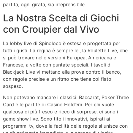
partita, ogni girata, sia irreprensibile.
La Nostra Scelta di Giochi
con Croupier dal Vivo
La lobby live di Spinoloco è estesa e progettata per
tutti i gusti. La regina è sempre lei, la Roulette Live, che
si può trovare nelle versioni Europea, Americana e
Francese, a volte con puntate speciali. I tavoli di
Blackjack Live vi mettano alla prova contro il banco,
con regole precise e un ritmo che tiene col fiato
sospeso.
Non potevano mancare i classici: Baccarat, Poker Three
Card e le partite di Casino Hold’em. Per chi vuole
qualcosa di più fresco e ricco di sorprese, ci sono i
game show live. Sono titoli innovativi, ispirati ai
programmi tv, dove la facilità delle regole si unisce con