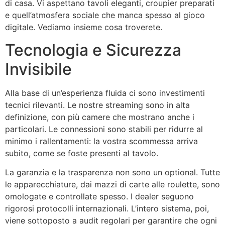
di casa. Vi aspettano tavoli eleganti, croupier preparati
e quell’atmosfera sociale che manca spesso al gioco
digitale. Vediamo insieme cosa troverete.
Tecnologia e Sicurezza
Invisibile
Alla base di un’esperienza fluida ci sono investimenti
tecnici rilevanti. Le nostre streaming sono in alta
definizione, con più camere che mostrano anche i
particolari. Le connessioni sono stabili per ridurre al
minimo i rallentamenti: la vostra scommessa arriva
subito, come se foste presenti al tavolo.
La garanzia e la trasparenza non sono un optional. Tutte
le apparecchiature, dai mazzi di carte alle roulette, sono
omologate e controllate spesso. I dealer seguono
rigorosi protocolli internazionali. L’intero sistema, poi,
viene sottoposto a audit regolari per garantire che ogni