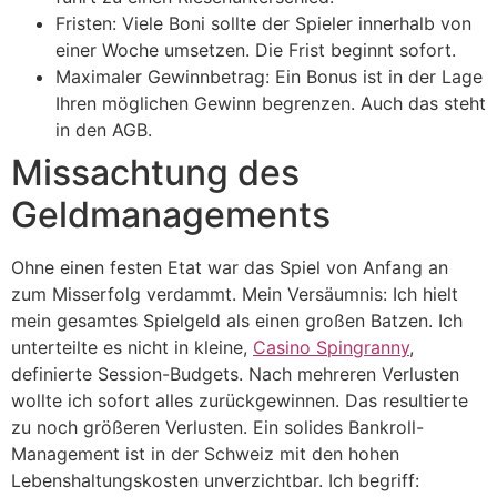
Fristen: Viele Boni sollte der Spieler innerhalb von
einer Woche umsetzen. Die Frist beginnt sofort.
Maximaler Gewinnbetrag: Ein Bonus ist in der Lage
Ihren möglichen Gewinn begrenzen. Auch das steht
in den AGB.
Missachtung des
Geldmanagements
Ohne einen festen Etat war das Spiel von Anfang an
zum Misserfolg verdammt. Mein Versäumnis: Ich hielt
mein gesamtes Spielgeld als einen großen Batzen. Ich
unterteilte es nicht in kleine,
Casino Spingranny
,
definierte Session-Budgets. Nach mehreren Verlusten
wollte ich sofort alles zurückgewinnen. Das resultierte
zu noch größeren Verlusten. Ein solides Bankroll-
Management ist in der Schweiz mit den hohen
Lebenshaltungskosten unverzichtbar. Ich begriff: