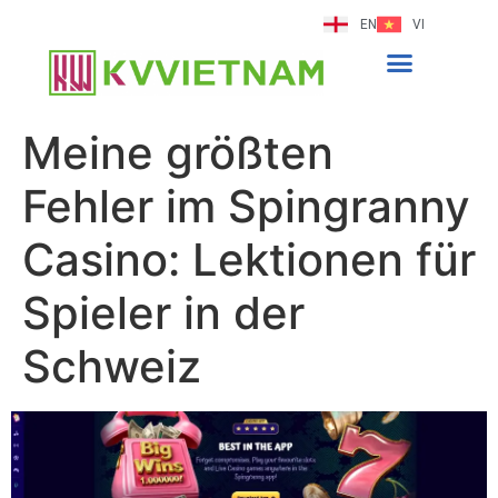
EN
VI
Meine größten
Fehler im Spingranny
Casino: Lektionen für
Spieler in der
Schweiz