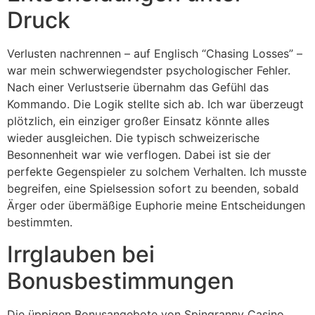
Druck
Verlusten nachrennen – auf Englisch “Chasing Losses” –
war mein schwerwiegendster psychologischer Fehler.
Nach einer Verlustserie übernahm das Gefühl das
Kommando. Die Logik stellte sich ab. Ich war überzeugt
plötzlich, ein einziger großer Einsatz könnte alles
wieder ausgleichen. Die typisch schweizerische
Besonnenheit war wie verflogen. Dabei ist sie der
perfekte Gegenspieler zu solchem Verhalten. Ich musste
begreifen, eine Spielsession sofort zu beenden, sobald
Ärger oder übermäßige Euphorie meine Entscheidungen
bestimmten.
Irrglauben bei
Bonusbestimmungen
Die üppigen Bonusangebote von Spingranny Casino