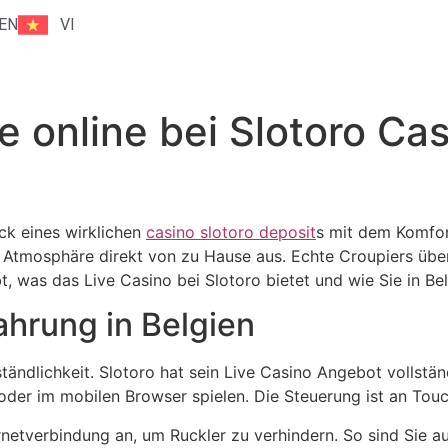
EN
VI
 online bei Slotoro Cas
ck eines wirklichen
casino slotoro deposit
s mit dem Komfor
e Atmosphäre direkt von zu Hause aus. Echte Croupiers über
ibt, was das Live Casino bei Slotoro bietet und wie Sie in B
ahrung in Belgien
rständlichkeit. Slotoro hat sein Live Casino Angebot vollst
oder im mobilen Browser spielen. Die Steuerung ist an Tou
ternetverbindung an, um Ruckler zu verhindern. So sind Sie