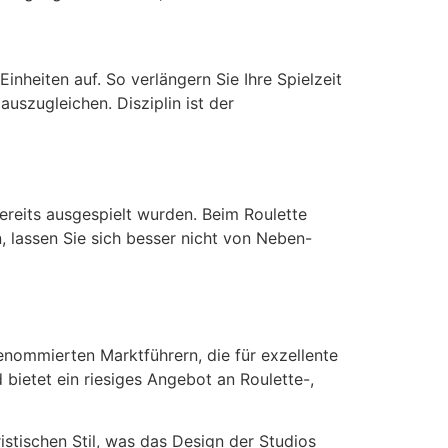
Einheiten auf. So verlängern Sie Ihre Spielzeit
uszugleichen. Disziplin ist der
reits ausgespielt wurden. Beim Roulette
, lassen Sie sich besser nicht von Neben-
enommierten Marktführern, die für exzellente
 bietet ein riesiges Angebot an Roulette-,
istischen Stil, was das Design der Studios