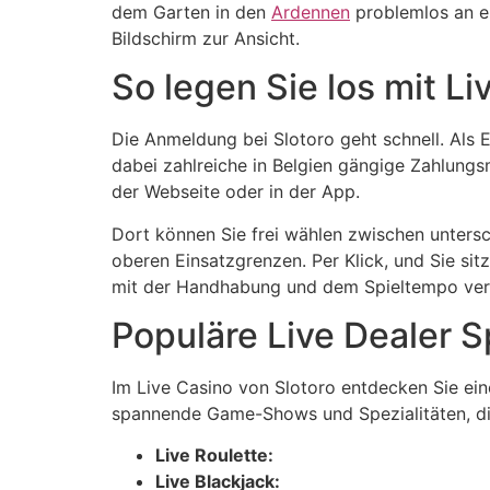
dem Garten in den
Ardennen
problemlos an ei
Bildschirm zur Ansicht.
So legen Sie los mit L
Die Anmeldung bei Slotoro geht schnell. Als Er
dabei zahlreiche in Belgien gängige Zahlung
der Webseite oder in der App.
Dort können Sie frei wählen zwischen untersc
oberen Einsatzgrenzen. Per Klick, und Sie sitz
mit der Handhabung und dem Spieltempo ver
Populäre Live Dealer Sp
Im Live Casino von Slotoro entdecken Sie eine
spannende Game-Shows und Spezialitäten, die
Live Roulette:
Live Blackjack: