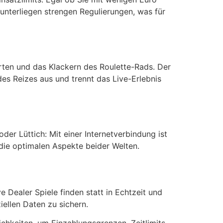
 unterliegen strengen Regulierungen, was für
rten und das Klackern des Roulette-Rads. Der
es Reizes aus und trennt das Live-Erlebnis
der Lüttich: Mit einer Internetverbindung ist
die optimalen Aspekte beider Welten.
e Dealer Spiele finden statt in Echtzeit und
ellen Daten zu sichern.