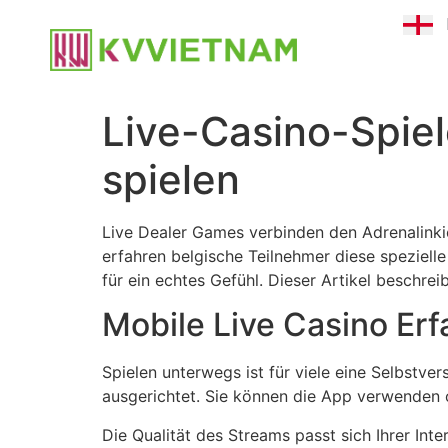
Live-Casino-Spiele
spielen
Live Dealer Games verbinden den Adrenalinki
erfahren belgische Teilnehmer diese speziell
für ein echtes Gefühl. Dieser Artikel beschre
Mobile Live Casino Erf
Spielen unterwegs ist für viele eine Selbstve
ausgerichtet. Sie können die App verwenden 
Die Qualität des Streams passt sich Ihrer In