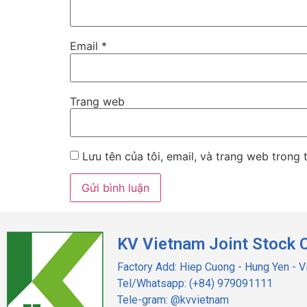
Email
*
Trang web
Lưu tên của tôi, email, và trang web trong t
KV Vietnam Joint Stock
Factory Add: Hiep Cuong - Hung Yen - 
Tel/Whatsapp: (+84) 979091111
Tele-gram: @kvvietnam