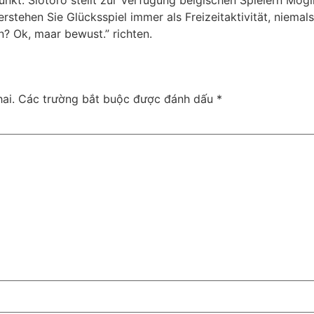
unkt. Slotoro stellt zur Verfügung belgischen Spielern Mögl
rstehen Sie Glücksspiel immer als Freizeitaktivität, niema
? Ok, maar bewust.” richten.
ai.
Các trường bắt buộc được đánh dấu
*