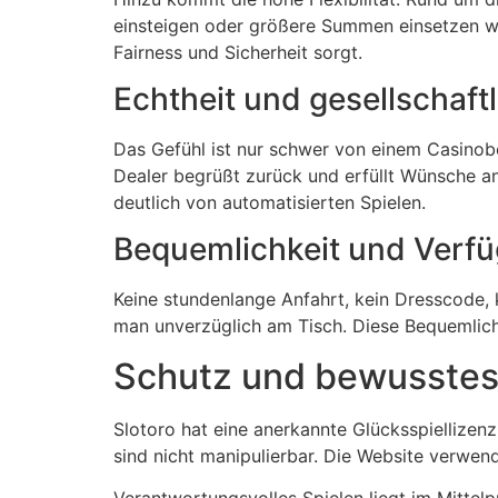
einsteigen oder größere Summen einsetzen woll
Fairness und Sicherheit sorgt.
Echtheit und gesellschaftl
Das Gefühl ist nur schwer von einem Casinob
Dealer begrüßt zurück und erfüllt Wünsche an
deutlich von automatisierten Spielen.
Bequemlichkeit und Verfü
Keine stundenlange Anfahrt, kein Dresscode, ke
man unverzüglich am Tisch. Diese Bequemlich
Schutz und bewusstes
Slotoro hat eine anerkannte Glücksspiellizenz,
sind nicht manipulierbar. Die Website verwen