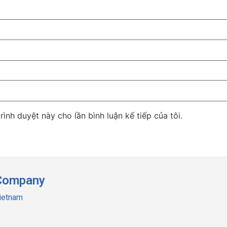
rình duyệt này cho lần bình luận kế tiếp của tôi.
 Company
Vietnam