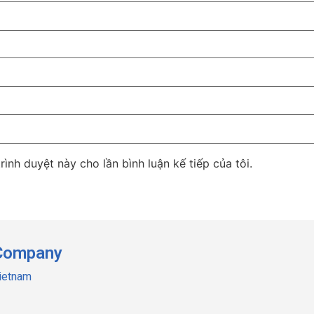
rình duyệt này cho lần bình luận kế tiếp của tôi.
 Company
Vietnam