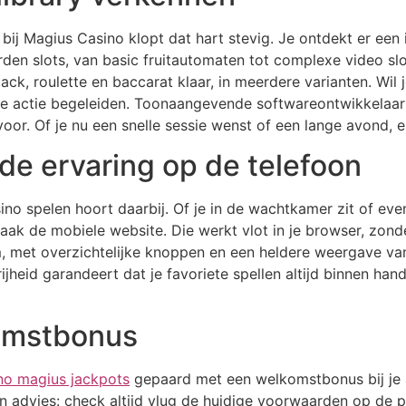
bij Magius Casino klopt dat hart stevig. Je ontdekt er een i
erden slots, van basic fruitautomaten tot complexe video s
kjack, roulette en baccarat klaar, in meerdere varianten. Wil
de actie begeleiden. Toonaangevende softwareontwikkelaa
oor. Of je nu een snelle sessie wenst of een lange avond, er 
e ervaring op de telefoon
no spelen hoort daarbij. Of je in de wachtkamer zit of eve
 vaak de mobiele website. Die werkt vlot in je browser, zon
, met overzichtelijke knoppen en een heldere weergave van 
vrijheid garandeert dat je favoriete spellen altijd binnen h
komstbonus
no magius jackpots
gepaard met een welkomstbonus bij je al
ijn advies: check altijd vlug de huidige voorwaarden op de