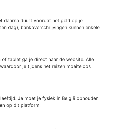
et daarna duurt voordat het geld op je
n een dag), bankoverschrijvingen kunnen enkele
of tablet ga je direct naar de website. Alle
waardoor je tijdens het reizen moeiteloos
leeftijd. Je moet je fysiek in België ophouden
n op dit platform.