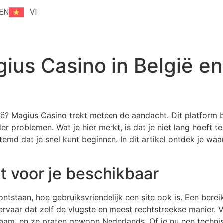
EN
VI
agius Casino in België 
ië? Magius Casino trekt meteen de aandacht. Dit platform b
 problemen. Wat je hier merkt, is dat je niet lang hoeft t
temd dat je snel kunt beginnen. In dit artikel ontdek je w
t voor je beschikbaar
tstaan, hoe gebruiksvriendelijk een site ook is. Een bereik
 ervaar dat zelf de vlugste en meest rechtstreekse manier. 
zaam, en ze praten gewoon Nederlands. Of je nu een techni