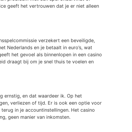
ce geeft het vertrouwen dat je er niet alleen
ansspelcommissie verzekert een beveiligde,
het Nederlands en je betaalt in euro’s, wat
geeft het gevoel als binnenlopen in een casino
eid draagt bij om je snel thuis te voelen en
g ernstig, en dat waardeer ik. Op het
en, verliezen of tijd. Er is ook een optie voor
 terug in je accountinstellingen. Het casino
ning, geen manier van inkomsten.