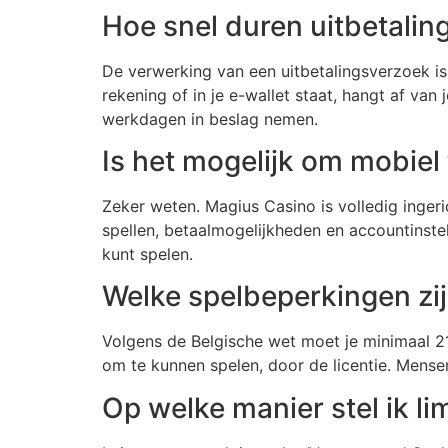
Hoe snel duren uitbetalin
De verwerking van een uitbetalingsverzoek is
rekening of in je e-wallet staat, hangt af va
werkdagen in beslag nemen.
Is het mogelijk om mobiel
Zeker weten. Magius Casino is volledig ingeri
spellen, betaalmogelijkheden en accountinste
kunt spelen.
Welke spelbeperkingen zij
Volgens de Belgische wet moet je minimaal 21 
om te kunnen spelen, door de licentie. Mense
Op welke manier stel ik l