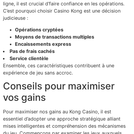
ligne, il est crucial d’faire confiance en les opérations.
C’est pourquoi choisir Casino Kong est une décision
judicieuse :
Opérations cryptées
Moyens de transactions multiples
Encaissements express
Pas de frais cachés
Service clientèle
Ensemble, ces caractéristiques contribuent à une
expérience de jeu sans accroc.
Conseils pour maximiser
vos gains
Pour maximiser nos gains au Kong Casino, il est
essentiel d’adopter une approche stratégique alliant
mises intelligentes et compréhension des mécanismes
du jeu. Commençons par examiner les jeux auxquels