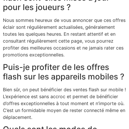
pour les joueurs ?
Nous sommes heureux de vous annoncer que ces offres
éclair sont régulièrement actualisées, généralement
toutes les quelques heures. En restant attentif et en
consultant régulièrement cette page, vous pourrez
profiter des meilleures occasions et ne jamais rater ces
promotions exceptionnelles.
Puis-je profiter de les offres
flash sur les appareils mobiles ?
Bien sûr, on peut bénéficier des ventes flash sur mobile !
L’expérience est sans accroc et permet de bénéficier
d’offres exceptionnelles à tout moment et n’importe où.
C’est un formidable moyen de rester connecté même en
déplacement.