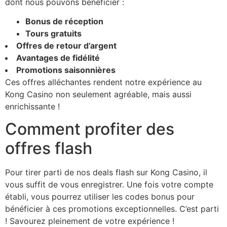
dont nous pouvons bénéficier :
Bonus de réception
Tours gratuits
Offres de retour d’argent
Avantages de fidélité
Promotions saisonnières
Ces offres alléchantes rendent notre expérience au
Kong Casino non seulement agréable, mais aussi
enrichissante !
Comment profiter des
offres flash
Pour tirer parti de nos deals flash sur Kong Casino, il
vous suffit de vous enregistrer. Une fois votre compte
établi, vous pourrez utiliser les codes bonus pour
bénéficier à ces promotions exceptionnelles. C’est parti
! Savourez pleinement de votre expérience !