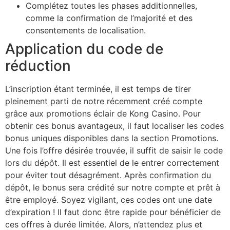
Complétez toutes les phases additionnelles,
comme la confirmation de l’majorité et des
consentements de localisation.
Application du code de
réduction
L’inscription étant terminée, il est temps de tirer
pleinement parti de notre récemment créé compte
grâce aux promotions éclair de Kong Casino. Pour
obtenir ces bonus avantageux, il faut localiser les codes
bonus uniques disponibles dans la section Promotions.
Une fois l’offre désirée trouvée, il suffit de saisir le code
lors du dépôt. Il est essentiel de le entrer correctement
pour éviter tout désagrément. Après confirmation du
dépôt, le bonus sera crédité sur notre compte et prêt à
être employé. Soyez vigilant, ces codes ont une date
d’expiration ! Il faut donc être rapide pour bénéficier de
ces offres à durée limitée. Alors, n’attendez plus et