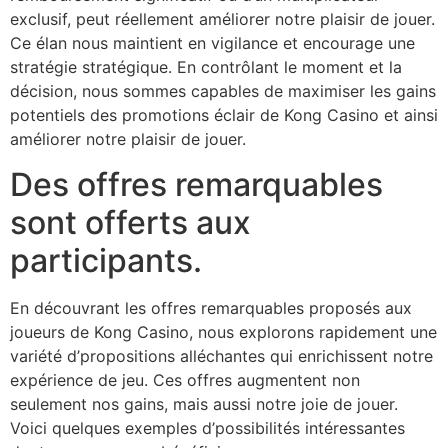
exclusif, peut réellement améliorer notre plaisir de jouer.
Ce élan nous maintient en vigilance et encourage une
stratégie stratégique. En contrôlant le moment et la
décision, nous sommes capables de maximiser les gains
potentiels des promotions éclair de Kong Casino et ainsi
améliorer notre plaisir de jouer.
Des offres remarquables
sont offerts aux
participants.
En découvrant les offres remarquables proposés aux
joueurs de Kong Casino, nous explorons rapidement une
variété d’propositions alléchantes qui enrichissent notre
expérience de jeu. Ces offres augmentent non
seulement nos gains, mais aussi notre joie de jouer.
Voici quelques exemples d’possibilités intéressantes