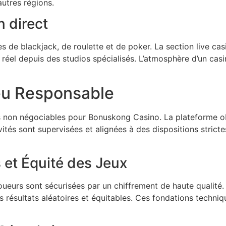
utres régions.
n direct
s de blackjack, de roulette et de poker. La section live ca
s réel depuis des studios spécialisés. L’atmosphère d’un cas
Jeu Responsable
es non négociables pour Bonuskong Casino. La plateforme ob
vités sont supervisées et alignées à des dispositions strict
 et Équité des Jeux
joueurs sont sécurisées par un chiffrement de haute qualité
s résultats aléatoires et équitables. Ces fondations techniq