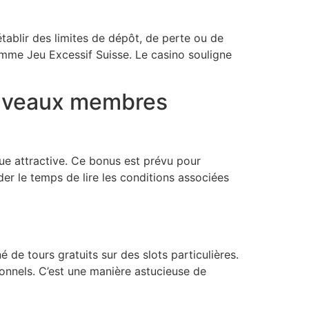
tablir des limites de dépôt, de perte ou de
comme Jeu Excessif Suisse. Le casino souligne
ouveaux membres
e attractive. Ce bonus est prévu pour
der le temps de lire les conditions associées
de tours gratuits sur des slots particulières.
sonnels. C’est une manière astucieuse de