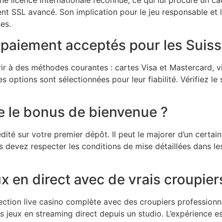
licence internationale reconnue, ce qui lui procure un cadre
nt SSL avancé. Son implication pour le jeu responsable et l’
es.
 paiement acceptés pour les Suiss
ir à des méthodes courantes : cartes Visa et Mastercard, v
options sont sélectionnées pour leur fiabilité. Vérifiez le 
e le bonus de bienvenue ?
té sur votre premier dépôt. Il peut le majorer d’un certain
us devez respecter les conditions de mise détaillées dans l
ux en direct avec de vrais croupier
ction live casino complète avec des croupiers professionne
es jeux en streaming direct depuis un studio. L’expérience e