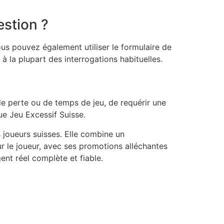
stion ?
ous pouvez également utiliser le formulaire de
à la plupart des interrogations habituelles.
 de perte ou de temps de jeu, de requérir une
ue Jeu Excessif Suisse.
joueurs suisses. Elle combine un
r le joueur, avec ses promotions alléchantes
ent réel complète et fiable.