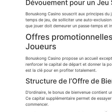
Dévouement pour un Jeu 
Bonuskong Casino souscrit aux principes du je
temps de jeu, de solliciter une auto-exclusio
que jouer doit demeurer un passe-temps et inc
Offres promotionnelle
Joueurs
Bonuskong Casino propose un accueil excepti
renforcer le capital de départ et donner la po
est la clé pour en profiter totalement.
Structure de l’Offre de B
D’ordinaire, le bonus de bienvenue contient u
Ce capital supplémentaire permet de essayer d
commencer.