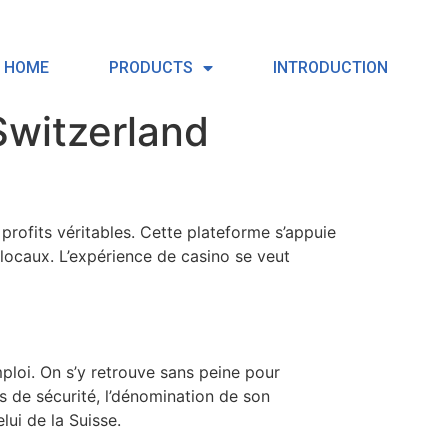
HOME
PRODUCTS
INTRODUCTION
Switzerland
profits véritables. Cette plateforme s’appuie
locaux. L’expérience de casino se veut
mploi. On s’y retrouve sans peine pour
s de sécurité, l’dénomination de son
lui de la Suisse.