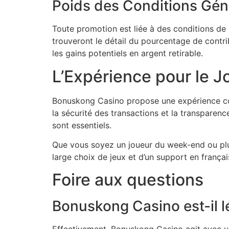
Poids des Conditions Gén
Toute promotion est liée à des conditions de 
trouveront le détail du pourcentage de contri
les gains potentiels en argent retirable.
L’Expérience pour le J
Bonuskong Casino propose une expérience cohé
la sécurité des transactions et la transparenc
sont essentiels.
Que vous soyez un joueur du week-end ou plus 
large choix de jeux et d’un support en frança
Foire aux questions
Bonuskong Casino est-il lé