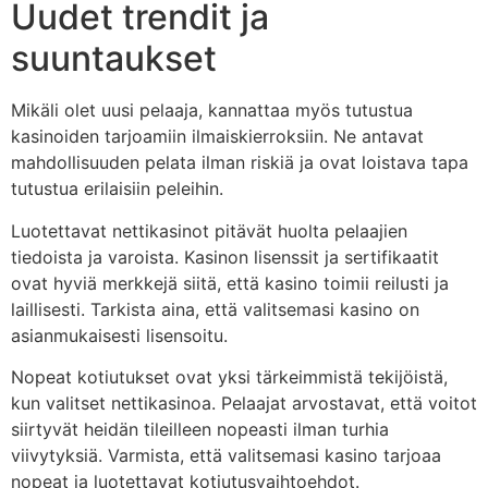
Uudet trendit ja
suuntaukset
Mikäli olet uusi pelaaja, kannattaa myös tutustua
kasinoiden tarjoamiin ilmaiskierroksiin. Ne antavat
mahdollisuuden pelata ilman riskiä ja ovat loistava tapa
tutustua erilaisiin peleihin.
Luotettavat nettikasinot pitävät huolta pelaajien
tiedoista ja varoista. Kasinon lisenssit ja sertifikaatit
ovat hyviä merkkejä siitä, että kasino toimii reilusti ja
laillisesti. Tarkista aina, että valitsemasi kasino on
asianmukaisesti lisensoitu.
Nopeat kotiutukset ovat yksi tärkeimmistä tekijöistä,
kun valitset nettikasinoa. Pelaajat arvostavat, että voitot
siirtyvät heidän tileilleen nopeasti ilman turhia
viivytyksiä. Varmista, että valitsemasi kasino tarjoaa
nopeat ja luotettavat kotiutusvaihtoehdot.