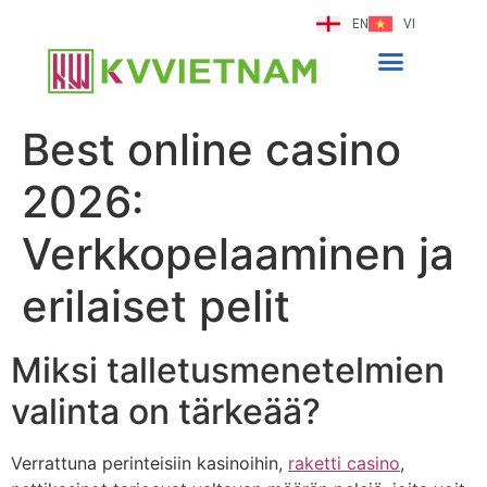
EN
VI
Best online casino
2026:
Verkkopelaaminen ja
erilaiset pelit
Miksi talletusmenetelmien
valinta on tärkeää?
Verrattuna perinteisiin kasinoihin,
raketti casino
,