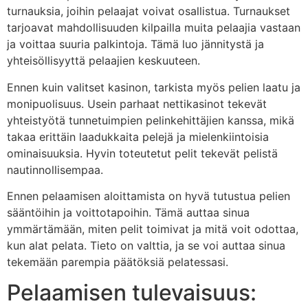
turnauksia, joihin pelaajat voivat osallistua. Turnaukset
tarjoavat mahdollisuuden kilpailla muita pelaajia vastaan
ja voittaa suuria palkintoja. Tämä luo jännitystä ja
yhteisöllisyyttä pelaajien keskuuteen.
Ennen kuin valitset kasinon, tarkista myös pelien laatu ja
monipuolisuus. Usein parhaat nettikasinot tekevät
yhteistyötä tunnetuimpien pelinkehittäjien kanssa, mikä
takaa erittäin laadukkaita pelejä ja mielenkiintoisia
ominaisuuksia. Hyvin toteutetut pelit tekevät pelistä
nautinnollisempaa.
Ennen pelaamisen aloittamista on hyvä tutustua pelien
sääntöihin ja voittotapoihin. Tämä auttaa sinua
ymmärtämään, miten pelit toimivat ja mitä voit odottaa,
kun alat pelata. Tieto on valttia, ja se voi auttaa sinua
tekemään parempia päätöksiä pelatessasi.
Pelaamisen tulevaisuus: