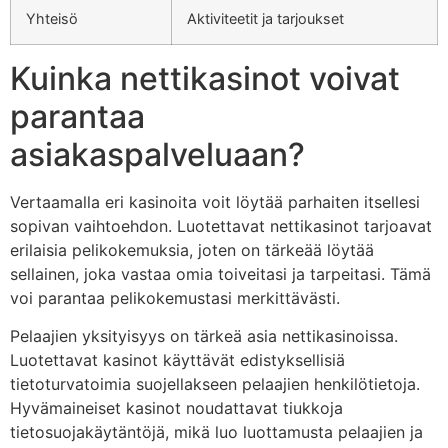
Yhteisö
Aktiviteetit ja tarjoukset
Kuinka nettikasinot voivat
parantaa
asiakaspalveluaan?
Vertaamalla eri kasinoita voit löytää parhaiten itsellesi
sopivan vaihtoehdon. Luotettavat nettikasinot tarjoavat
erilaisia pelikokemuksia, joten on tärkeää löytää
sellainen, joka vastaa omia toiveitasi ja tarpeitasi. Tämä
voi parantaa pelikokemustasi merkittävästi.
Pelaajien yksityisyys on tärkeä asia nettikasinoissa.
Luotettavat kasinot käyttävät edistyksellisiä
tietoturvatoimia suojellakseen pelaajien henkilötietoja.
Hyvämaineiset kasinot noudattavat tiukkoja
tietosuojakäytäntöjä, mikä luo luottamusta pelaajien ja