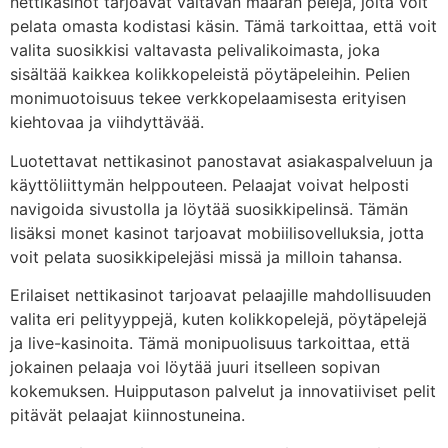
nettikasinot tarjoavat valtavan määrän pelejä, joita voit
pelata omasta kodistasi käsin. Tämä tarkoittaa, että voit
valita suosikkisi valtavasta pelivalikoimasta, joka
sisältää kaikkea kolikkopeleistä pöytäpeleihin. Pelien
monimuotoisuus tekee verkkopelaamisesta erityisen
kiehtovaa ja viihdyttävää.
Luotettavat nettikasinot panostavat asiakaspalveluun ja
käyttöliittymän helppouteen. Pelaajat voivat helposti
navigoida sivustolla ja löytää suosikkipelinsä. Tämän
lisäksi monet kasinot tarjoavat mobiilisovelluksia, jotta
voit pelata suosikkipelejäsi missä ja milloin tahansa.
Erilaiset nettikasinot tarjoavat pelaajille mahdollisuuden
valita eri pelityyppejä, kuten kolikkopelejä, pöytäpelejä
ja live-kasinoita. Tämä monipuolisuus tarkoittaa, että
jokainen pelaaja voi löytää juuri itselleen sopivan
kokemuksen. Huipputason palvelut ja innovatiiviset pelit
pitävät pelaajat kiinnostuneina.