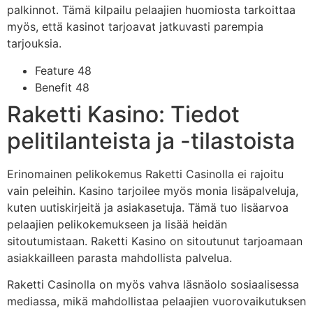
palkinnot. Tämä kilpailu pelaajien huomiosta tarkoittaa
myös, että kasinot tarjoavat jatkuvasti parempia
tarjouksia.
Feature 48
Benefit 48
Raketti Kasino: Tiedot
pelitilanteista ja -tilastoista
Erinomainen pelikokemus Raketti Casinolla ei rajoitu
vain peleihin. Kasino tarjoilee myös monia lisäpalveluja,
kuten uutiskirjeitä ja asiakasetuja. Tämä tuo lisäarvoa
pelaajien pelikokemukseen ja lisää heidän
sitoutumistaan. Raketti Kasino on sitoutunut tarjoamaan
asiakkailleen parasta mahdollista palvelua.
Raketti Casinolla on myös vahva läsnäolo sosiaalisessa
mediassa, mikä mahdollistaa pelaajien vuorovaikutuksen