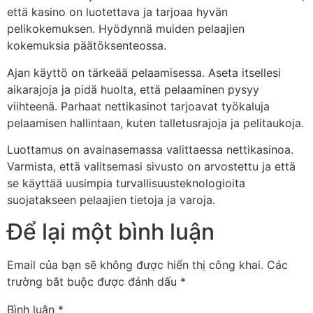
että kasino on luotettava ja tarjoaa hyvän
pelikokemuksen. Hyödynnä muiden pelaajien
kokemuksia päätöksenteossa.
Ajan käyttö on tärkeää pelaamisessa. Aseta itsellesi
aikarajoja ja pidä huolta, että pelaaminen pysyy
viihteenä. Parhaat nettikasinot tarjoavat työkaluja
pelaamisen hallintaan, kuten talletusrajoja ja pelitaukoja.
Luottamus on avainasemassa valittaessa nettikasinoa.
Varmista, että valitsemasi sivusto on arvostettu ja että
se käyttää uusimpia turvallisuusteknologioita
suojatakseen pelaajien tietoja ja varoja.
Để lại một bình luận
Email của bạn sẽ không được hiển thị công khai.
Các
trường bắt buộc được đánh dấu
*
Bình luận
*