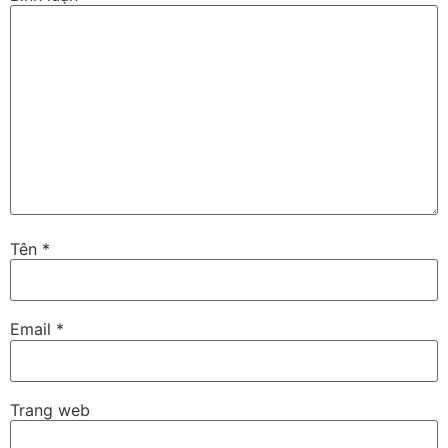
Tên
*
Email
*
Trang web