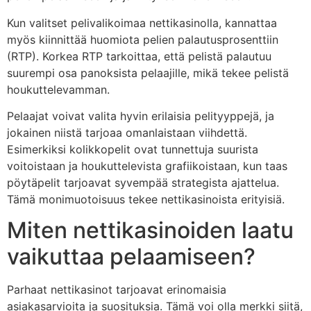
Kun valitset pelivalikoimaa nettikasinolla, kannattaa
myös kiinnittää huomiota pelien palautusprosenttiin
(RTP). Korkea RTP tarkoittaa, että pelistä palautuu
suurempi osa panoksista pelaajille, mikä tekee pelistä
houkuttelevamman.
Pelaajat voivat valita hyvin erilaisia pelityyppejä, ja
jokainen niistä tarjoaa omanlaistaan viihdettä.
Esimerkiksi kolikkopelit ovat tunnettuja suurista
voitoistaan ja houkuttelevista grafiikoistaan, kun taas
pöytäpelit tarjoavat syvempää strategista ajattelua.
Tämä monimuotoisuus tekee nettikasinoista erityisiä.
Miten nettikasinoiden laatu
vaikuttaa pelaamiseen?
Parhaat nettikasinot tarjoavat erinomaisia
asiakasarvioita ja suosituksia. Tämä voi olla merkki siitä,