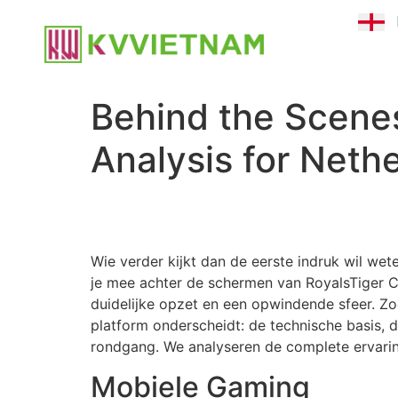
Behind the Scenes
Analysis for Neth
Wie verder kijkt dan de eerste indruk wil wet
je mee achter de schermen van RoyalsTiger Cas
duidelijke opzet en een opwindende sfeer. Zo
platform onderscheidt: de technische basis, d
rondgang. We analyseren de complete ervaring,
Mobiele Gaming