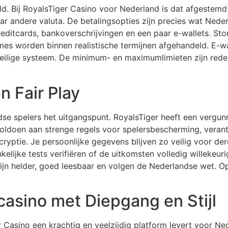
 Bij RoyalsTiger Casino voor Nederland is dat afgestemd o
aar andere valuta. De betalingsopties zijn precies wat Nede
editcards, bankoverschrijvingen en een paar e-wallets. Sto
es worden binnen realistische termijnen afgehandeld. E-wall
lige systeem. De minimum- en maximumlimieten zijn redelijk
n Fair Play
dse spelers het uitgangspunt. RoyalsTiger heeft een vergun
voldoen aan strenge regels voor spelersbescherming, veran
ryptie. Je persoonlijke gegevens blijven zo veilig voor d
ijke tests verifiëren of de uitkomsten volledig willekeurig
n helder, goed leesbaar en volgen de Nederlandse wet. Op d
casino met Diepgang en Stijl
er Casino een krachtig en veelzijdig platform levert voor N