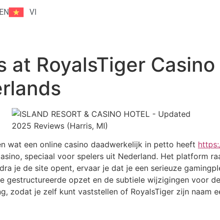
EN
VI
 at RoyalsTiger Casino 
erlands
en wat een online casino daadwerkelijk in petto heeft
https:
ino, speciaal voor spelers uit Nederland. Het platform raa
dra je de site opent, ervaar je dat je een serieuze gaming
e gestructureerde opzet en de subtiele wijzigingen voor de
 zodat je zelf kunt vaststellen of RoyalsTiger zijn naam e