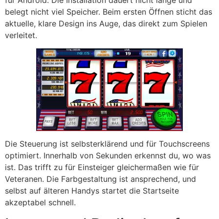
für Android. Die Installation dauert nicht lange und
belegt nicht viel Speicher. Beim ersten Öffnen sticht das
aktuelle, klare Design ins Auge, das direkt zum Spielen
verleitet.
Die Steuerung ist selbsterklärend und für Touchscreens
optimiert. Innerhalb von Sekunden erkennst du, wo was
ist. Das trifft zu für Einsteiger gleichermaßen wie für
Veteranen. Die Farbgestaltung ist ansprechend, und
selbst auf älteren Handys startet die Startseite
akzeptabel schnell.