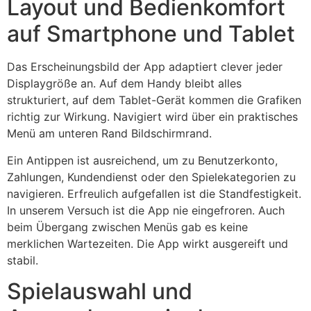
Layout und Bedienkomfort
auf Smartphone und Tablet
Das Erscheinungsbild der App adaptiert clever jeder
Displaygröße an. Auf dem Handy bleibt alles
strukturiert, auf dem Tablet-Gerät kommen die Grafiken
richtig zur Wirkung. Navigiert wird über ein praktisches
Menü am unteren Rand Bildschirmrand.
Ein Antippen ist ausreichend, um zu Benutzerkonto,
Zahlungen, Kundendienst oder den Spielekategorien zu
navigieren. Erfreulich aufgefallen ist die Standfestigkeit.
In unserem Versuch ist die App nie eingefroren. Auch
beim Übergang zwischen Menüs gab es keine
merklichen Wartezeiten. Die App wirkt ausgereift und
stabil.
Spielauswahl und