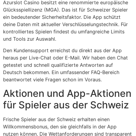
Azurslot Casino besitzt eine renommierte europäische
Glücksspiellizenz (MGA). Das ist für Schweizer Spieler
ein bedeutender Sicherheitsfaktor. Die App schützt
deine Daten mit aktueller Verschlüsselungstechnik. Für
kontrolliertes Spielen findest du umfangreiche Limits
und Tools zur Auswahl.
Den Kundensupport erreichst du direkt aus der App
heraus per Live-Chat oder E-Mail. Wir haben den Chat
getestet und schnell qualifizierte Antworten auf
Deutsch bekommen. Ein umfassender FAQ-Bereich
beantwortet viele Fragen schon im Voraus.
Aktionen und App-Aktionen
für Spieler aus der Schweiz
Frische Spieler aus der Schweiz erhalten einen
Willkommensbonus, den sie gleichfalls in der App
nutzen können. Die Wettanforderungen sind transparent