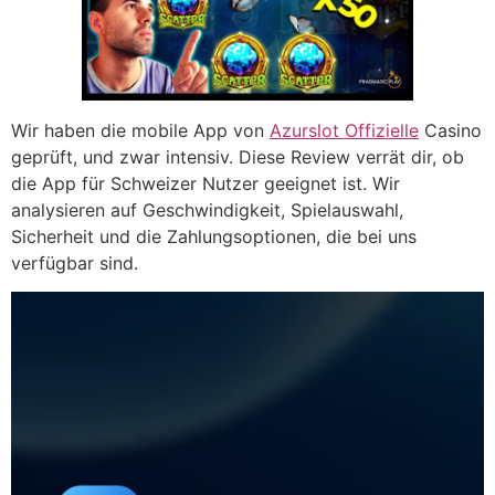
Wir haben die mobile App von
Azurslot Offizielle
Casino
geprüft, und zwar intensiv. Diese Review verrät dir, ob
die App für Schweizer Nutzer geeignet ist. Wir
analysieren auf Geschwindigkeit, Spielauswahl,
Sicherheit und die Zahlungsoptionen, die bei uns
verfügbar sind.