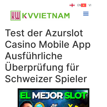
EN
VI
Test der Azurslot
Casino Mobile App
Ausführliche
Überprüfung für
Schweizer Spieler