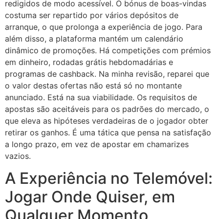
redigidos de modo acessível. O bónus de boas-vindas
costuma ser repartido por vários depósitos de
arranque, o que prolonga a experiência de jogo. Para
além disso, a plataforma mantém um calendário
dinâmico de promoções. Há competições com prémios
em dinheiro, rodadas grátis hebdomadárias e
programas de cashback. Na minha revisão, reparei que
o valor destas ofertas não está só no montante
anunciado. Está na sua viabilidade. Os requisitos de
apostas são aceitáveis para os padrões do mercado, o
que eleva as hipóteses verdadeiras de o jogador obter
retirar os ganhos. É uma tática que pensa na satisfação
a longo prazo, em vez de apostar em chamarizes
vazios.
A Experiência no Telemóvel:
Jogar Onde Quiser, em
Qualquer Momento