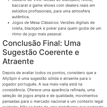
baccarat e game shows com dealers reais em
estúdios profissionais, para uma atmosfera
autêntica.
Jogos de Mesa Clássicos: Versões digitais de
roleta, blackjack e poker para quem gosta de um
ritmo de jogo mais pessoal.
Conclusão Final: Uma
Sugestão Coerente e
Atraente
Depois de avaliar todos os pontos, considero que a
AllySpin é uma sugestão sólida e atraente para o
jogador português. A sua mais-valia está na
consistência. Oferece uma aparência refinada, uma
seleção de jogos ampla e de qualidade, movimentos
pensadas para o mercado nacional e um contexto legal