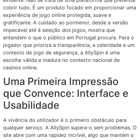
evidente. Não se trata de uma plataforma que pretende
cobrir tudo. É um produto focado em proporcionar uma
experiência de jogo online protegida, suave e
gratificante. A cuidado ao pormenor, desde a versão
impecável até à seleção dos jogos, mostra que
entendem o que o público em Portugal procura. Para o
jogador que prioriza a transparência, a celeridade e um
contexto de jogo de segurança, a AllySpin é uma
escolha válida e madura no contexto nacional de
casinos online.
Uma Primeira Impressão
que Convence: Interface e
Usabilidade
A vivência do utilizador é o primeiro obstáculo para
qualquer serviço. A AllySpin supera-o sem problemas. O
site abre com uma rapidez incrível, algo que mantém o