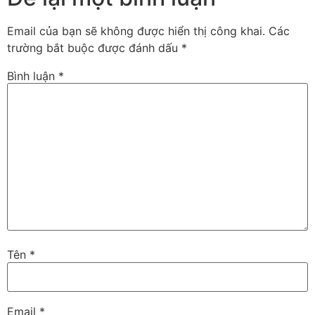
Email của bạn sẽ không được hiển thị công khai.
Các
trường bắt buộc được đánh dấu
*
Bình luận
*
Tên
*
Email
*