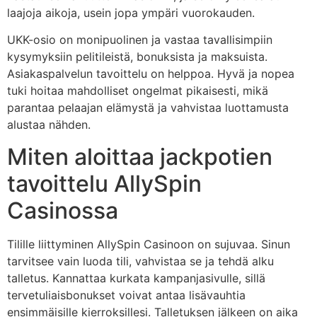
laajoja aikoja, usein jopa ympäri vuorokauden.
UKK-osio on monipuolinen ja vastaa tavallisimpiin
kysymyksiin pelitileistä, bonuksista ja maksuista.
Asiakaspalvelun tavoittelu on helppoa. Hyvä ja nopea
tuki hoitaa mahdolliset ongelmat pikaisesti, mikä
parantaa pelaajan elämystä ja vahvistaa luottamusta
alustaa nähden.
Miten aloittaa jackpotien
tavoittelu AllySpin
Casinossa
Tilille liittyminen AllySpin Casinoon on sujuvaa. Sinun
tarvitsee vain luoda tili, vahvistaa se ja tehdä alku
talletus. Kannattaa kurkata kampanjasivulle, sillä
tervetuliaisbonukset voivat antaa lisävauhtia
ensimmäisille kierroksillesi. Talletuksen jälkeen on aika