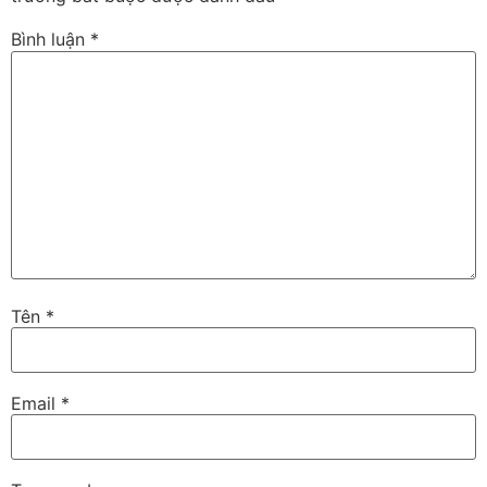
Bình luận
*
Tên
*
Email
*