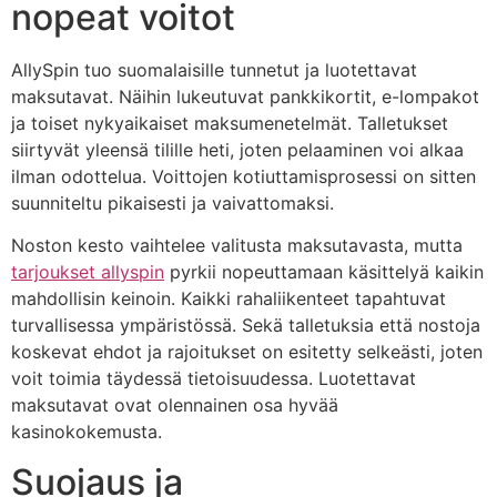
nopeat voitot
AllySpin tuo suomalaisille tunnetut ja luotettavat
maksutavat. Näihin lukeutuvat pankkikortit, e-lompakot
ja toiset nykyaikaiset maksumenetelmät. Talletukset
siirtyvät yleensä tilille heti, joten pelaaminen voi alkaa
ilman odottelua. Voittojen kotiuttamisprosessi on sitten
suunniteltu pikaisesti ja vaivattomaksi.
Noston kesto vaihtelee valitusta maksutavasta, mutta
tarjoukset allyspin
pyrkii nopeuttamaan käsittelyä kaikin
mahdollisin keinoin. Kaikki rahaliikenteet tapahtuvat
turvallisessa ympäristössä. Sekä talletuksia että nostoja
koskevat ehdot ja rajoitukset on esitetty selkeästi, joten
voit toimia täydessä tietoisuudessa. Luotettavat
maksutavat ovat olennainen osa hyvää
kasinokokemusta.
Suojaus ja