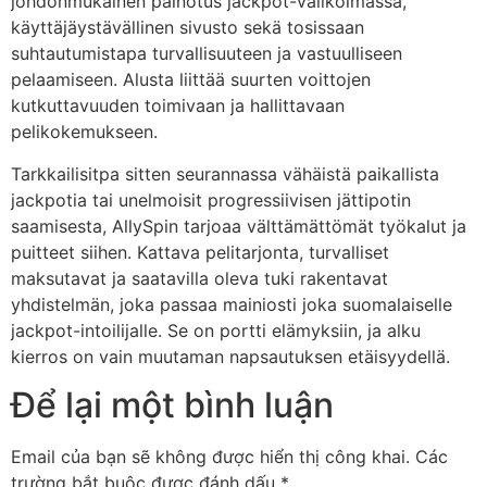
johdonmukainen painotus jackpot-valikoimassa,
käyttäjäystävällinen sivusto sekä tosissaan
suhtautumistapa turvallisuuteen ja vastuulliseen
pelaamiseen. Alusta liittää suurten voittojen
kutkuttavuuden toimivaan ja hallittavaan
pelikokemukseen.
Tarkkailisitpa sitten seurannassa vähäistä paikallista
jackpotia tai unelmoisit progressiivisen jättipotin
saamisesta, AllySpin tarjoaa välttämättömät työkalut ja
puitteet siihen. Kattava pelitarjonta, turvalliset
maksutavat ja saatavilla oleva tuki rakentavat
yhdistelmän, joka passaa mainiosti joka suomalaiselle
jackpot-intoilijalle. Se on portti elämyksiin, ja alku
kierros on vain muutaman napsautuksen etäisyydellä.
Để lại một bình luận
Email của bạn sẽ không được hiển thị công khai.
Các
trường bắt buộc được đánh dấu
*