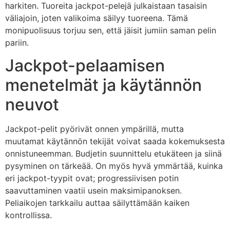
harkiten. Tuoreita jackpot-pelejä julkaistaan tasaisin
väliajoin, joten valikoima säilyy tuoreena. Tämä
monipuolisuus torjuu sen, että jäisit jumiin saman pelin
pariin.
Jackpot-pelaamisen
menetelmät ja käytännön
neuvot
Jackpot-pelit pyörivät onnen ympärillä, mutta
muutamat käytännön tekijät voivat saada kokemuksesta
onnistuneemman. Budjetin suunnittelu etukäteen ja siinä
pysyminen on tärkeää. On myös hyvä ymmärtää, kuinka
eri jackpot-tyypit ovat; progressiivisen potin
saavuttaminen vaatii usein maksimipanoksen.
Peliaikojen tarkkailu auttaa säilyttämään kaiken
kontrollissa.