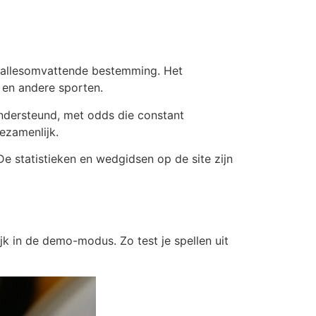
n allesomvattende bestemming. Het
 en andere sporten.
ndersteund, met odds die constant
ezamenlijk.
De statistieken en wedgidsen op de site zijn
ijk in de demo-modus. Zo test je spellen uit