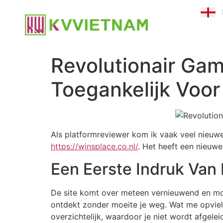
Revolutionair Ga
Toegankelijk Voo
Als platformreviewer kom ik vaak veel nieuw
https://winsplace.co.nl/
. Het heeft een nieuw
Een Eerste Indruk Van
De site komt over meteen vernieuwend en 
ontdekt zonder moeite je weg. Wat me opviel w
overzichtelijk, waardoor je niet wordt afgelei