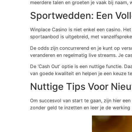
meerdere talen en groeten je vaak bij naam,
Sportwedden: Een Voll
Winplace Casino is niet enkel een casino. He
sportaanbod is uitgebreid, met vanzelfspreke
De odds zijn concurrerend en je kunt op ver
veranderen en regelmatig live streams. Je cas
De ‘Cash Out’ optie is een nuttige functie. D
van goede kwaliteit en helpen je een keuze te
Nuttige Tips Voor Nieu
Om succesvol van start te gaan, zijn hier een 
zonder geld te inzetten en leer je de werking 