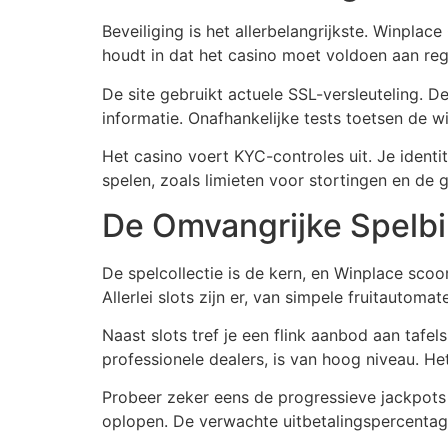
Beveiliging is het allerbelangrijkste. Winplace
houdt in dat het casino moet voldoen aan rege
De site gebruikt actuele SSL-versleuteling. D
informatie. Onafhankelijke tests toetsen de wi
Het casino voert KYC-controles uit. Je ident
spelen, zoals limieten voor stortingen en de g
De Omvangrijke Spelbi
De spelcollectie is de kern, en Winplace scoo
Allerlei slots zijn er, van simpele fruitauto
Naast slots tref je een flink aanbod aan tafel
professionele dealers, is van hoog niveau. Het 
Probeer zeker eens de progressieve jackpots 
oplopen. De verwachte uitbetalingspercentages