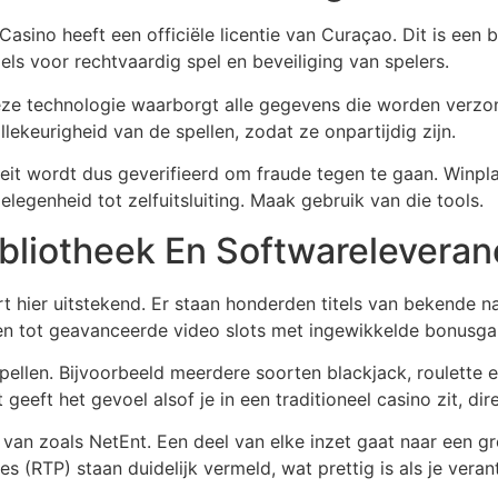
 Casino heeft een officiële licentie van Curaçao. Dit is een 
ls voor rechtvaardig spel en beveiliging van spelers.
eze technologie waarborgt alle gegevens die worden verzond
llekeurigheid van de spellen, zodat ze onpartijdig zijn.
iteit wordt dus geverifieerd om fraude tegen te gaan. Win
elegenheid tot zelfuitsluiting. Maak gebruik van die tools.
bliotheek En Softwareleveran
rt hier uitstekend. Er staan honderden titels van bekende 
maten tot geavanceerde video slots met ingewikkelde bonusg
spellen. Bijvoorbeeld meerdere soorten blackjack, roulette 
geeft het gevoel alsof je in een traditioneel casino zit, dir
van zoals NetEnt. Een deel van elke inzet gaat naar een gro
 (RTP) staan duidelijk vermeld, wat prettig is als je veran