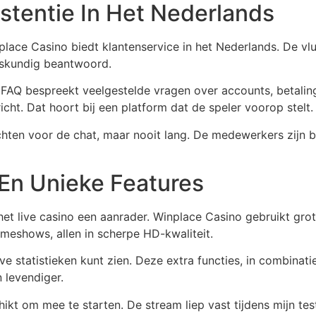
stentie In Het Nederlands
ace Casino biedt klantenservice in het Nederlands. De vlug
deskundig beantwoord.
e FAQ bespreekt veelgestelde vragen over accounts, betali
cht. Dat hoort bij een platform dat de speler voorop stelt.
en voor de chat, maar nooit lang. De medewerkers zijn be
 En Unieke Features
 het live casino een aanrader. Winplace Casino gebruikt grot
gameshows, allen in scherpe HD-kwaliteit.
ive statistieken kunt zien. Deze extra functies, in combina
n levendiger.
chikt om mee te starten. De stream liep vast tijdens mijn t