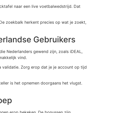
ktafel naar een live voetbalwedstrijd. Dat
. De zoekbalk herkent precies op wat je zoekt,
erlandse Gebruikers
 die Nederlanders gewend zijn, zoals iDEAL,
makkelijk vind.
validatie. Zorg erop dat je je account op tijd
eteller is het opnemen doorgaans het vlugst.
oep
ngen erop bekeken. De bonussen zijn