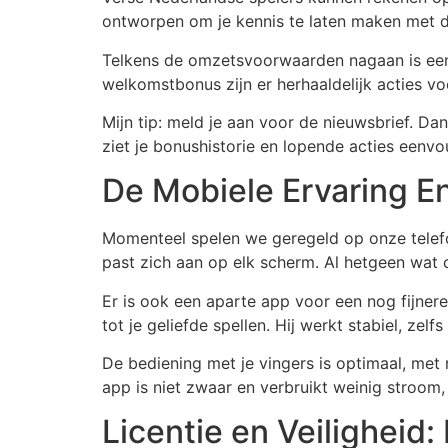
ontworpen om je kennis te laten maken met de
Telkens de omzetsvoorwaarden nagaan is een n
welkomstbonus zijn er herhaaldelijk acties vo
Mijn tip: meld je aan voor de nieuwsbrief. Dan
ziet je bonushistorie en lopende acties eenvo
De Mobiele Ervaring En
Momenteel spelen we geregeld op onze telefo
past zich aan op elk scherm. Al hetgeen wat 
Er is ook een aparte app voor een nog fijner
tot je geliefde spellen. Hij werkt stabiel, zelfs
De bediening met je vingers is optimaal, me
app is niet zwaar en verbruikt weinig stroom,
Licentie en Veiligheid: 