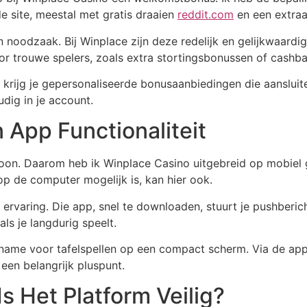
 site, meestal met gratis draaien
reddit.com
en een extraat
oodzaak. Bij Winplace zijn deze redelijk en gelijkwaardig
or trouwe spelers, zoals extra stortingsbonussen of cashba
 krijg je gepersonaliseerde bonusaanbiedingen die aansluiten 
udig in je account.
 App Functionaliteit
on. Daarom heb ik Winplace Casino uitgebreid op mobiel g
op de computer mogelijk is, kan hier ook.
e ervaring. Die app, snel te downloaden, stuurt je pushberi
 als je langdurig speelt.
t name voor tafelspellen op een compact scherm. Via de ap
 een belangrijk pluspunt.
Is Het Platform Veilig?