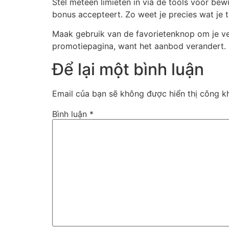
Stel meteen limieten in via de tools voor bew
bonus accepteert. Zo weet je precies wat je 
Maak gebruik van de favorietenknop om je vee
promotiepagina, want het aanbod verandert. 
Để lại một bình luận
Email của bạn sẽ không được hiển thị công kh
Bình luận
*