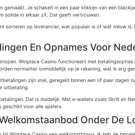
 gemaakt. Je schakelt in een paar klikken van een blackjac
m solide in elkaar zit. Dat geeft vertrouwen.
unt sorteren op leverancier, wat populair is of wat nieuw is
alingen En Opnames Voor Ned
erlopen. Winplace Casino functioneert met betalingsopties
worden normaliter onmiddellijk op je rekening, wat ik erg ge
tbetalingen zijn snel, geregeld binnen een of paar dagen na 
e uitbetaling.
talingen. Dat is duidelijk. Met e-wallets zoals Skrill en N
s geschikt voor alle spelers.
 Welkomstaanbod Onder De L
 bij Winplace Casino een welkomstbonus. Ik heb de bepali