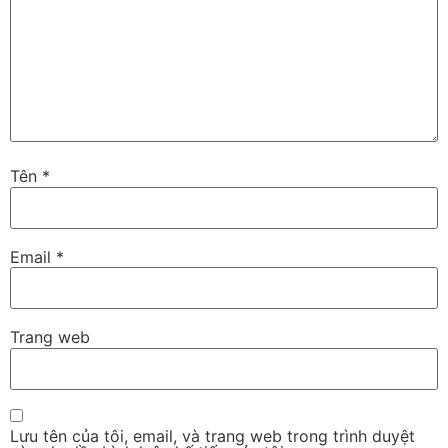
Tên
*
Email
*
Trang web
Lưu tên của tôi, email, và trang web trong trình duyệt