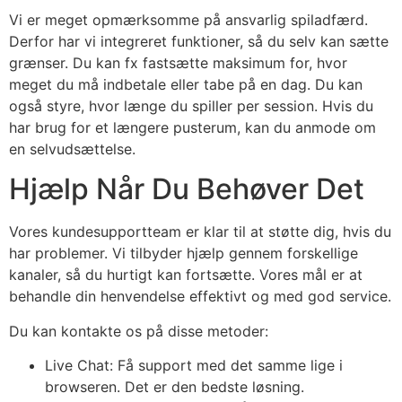
Vi er meget opmærksomme på ansvarlig spiladfærd.
Derfor har vi integreret funktioner, så du selv kan sætte
grænser. Du kan fx fastsætte maksimum for, hvor
meget du må indbetale eller tabe på en dag. Du kan
også styre, hvor længe du spiller per session. Hvis du
har brug for et længere pusterum, kan du anmode om
en selvudsættelse.
Hjælp Når Du Behøver Det
Vores kundesupportteam er klar til at støtte dig, hvis du
har problemer. Vi tilbyder hjælp gennem forskellige
kanaler, så du hurtigt kan fortsætte. Vores mål er at
behandle din henvendelse effektivt og med god service.
Du kan kontakte os på disse metoder:
Live Chat: Få support med det samme lige i
browseren. Det er den bedste løsning.