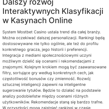
Dalszy rozwój
Interaktywnych Klasyfikacji
w Kasynach Online
System Mostbet Casino ustala trend dla całej branży.
Można oczekiwać dalszej personalizacji. Rankingi będą
dostosowywane nie tylko ogólnie, ale też do profilu
konkretnego gracza, jego historii i preferencji.
Integracja z mediami społecznościowymi uczyni
możliwym dzielić się ocenami i rekomendacjami z
znajomymi. Kolejnym krokiem mogą być zaawansowane
filtry, sortujące gry według konkretnych cech, jak
częstotliwość bonusów czy zmienność. Rozwój
sztucznej inteligencji zapewni na inteligentne
sugerowanie tytułów. Będzie to działać na podstawie
analizy podobieństw między ocenami różnych
użytkowników. Rekomendacje staną się bardzo trafne.
W przyszłości mogą zaistnieć rankingi w czasie