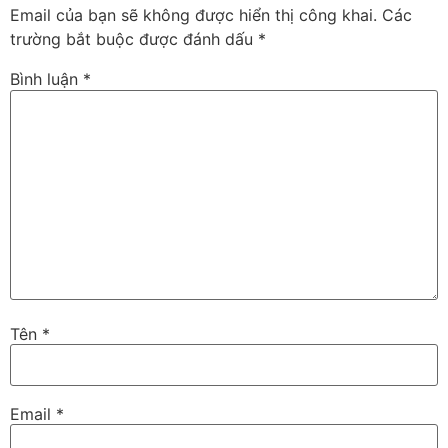
Email của bạn sẽ không được hiển thị công khai.
Các
trường bắt buộc được đánh dấu
*
Bình luận
*
Tên
*
Email
*