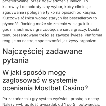
przefiltrowanej przez doświadczenia innych. To
klarowny i demokratyczny wybór, który eliminuje
zgadywanie i poleganie tylko na opisach od kasyna.
Kluczowa różnica wobec starych list bestsellerów to
płynność. Ranking może się zmienić w ciągu kilku
godzin, jeśli nowa gra zdobędzie serca graczy. Dzięki
temu prezentowane treści są zawsze świeże. Platforma
reaguje na nastroje społeczności jak żywy organizm.
Najczęściej zadawane
pytania
W jaki sposób mogę
zagłosować w systemie
oceniania Mostbet Casino?
Po zakończeniu gry system wyświetli prośbę o ocenę.
Należy wybrać ilość gwiazdek od 1 do 5 i potwierdzić