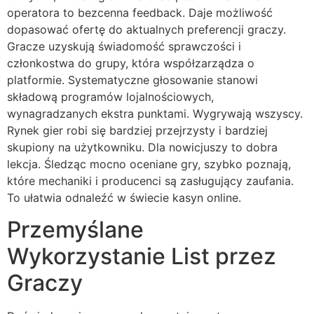
operatora to bezcenna feedback. Daje możliwość
dopasować ofertę do aktualnych preferencji graczy.
Gracze uzyskują świadomość sprawczości i
członkostwa do grupy, która współzarządza o
platformie. Systematyczne głosowanie stanowi
składową programów lojalnościowych,
wynagradzanych ekstra punktami. Wygrywają wszyscy.
Rynek gier robi się bardziej przejrzysty i bardziej
skupiony na użytkowniku. Dla nowicjuszy to dobra
lekcja. Śledząc mocno oceniane gry, szybko poznają,
które mechaniki i producenci są zasługujący zaufania.
To ułatwia odnaleźć w świecie kasyn online.
Przemyślane
Wykorzystanie List przez
Graczy