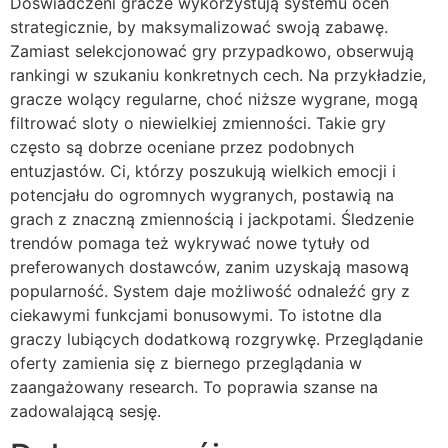
Doświadczeni gracze wykorzystują systemu ocen
strategicznie, by maksymalizować swoją zabawę.
Zamiast selekcjonować gry przypadkowo, obserwują
rankingi w szukaniu konkretnych cech. Na przykładzie,
gracze wolący regularne, choć niższe wygrane, mogą
filtrować sloty o niewielkiej zmienności. Takie gry
często są dobrze oceniane przez podobnych
entuzjastów. Ci, którzy poszukują wielkich emocji i
potencjału do ogromnych wygranych, postawią na
grach z znaczną zmiennością i jackpotami. Śledzenie
trendów pomaga też wykrywać nowe tytuły od
preferowanych dostawców, zanim uzyskają masową
popularność. System daje możliwość odnaleźć gry z
ciekawymi funkcjami bonusowymi. To istotne dla
graczy lubiących dodatkową rozgrywkę. Przeglądanie
oferty zamienia się z biernego przeglądania w
zaangażowany research. To poprawia szanse na
zadowalającą sesję.