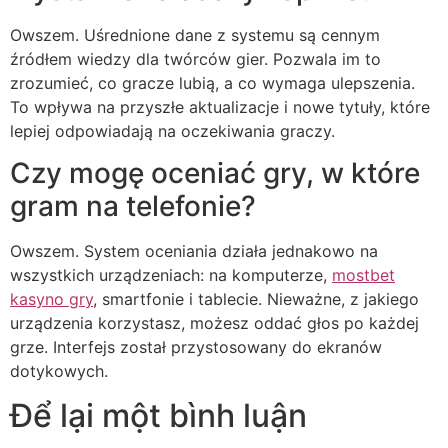
Owszem. Uśrednione dane z systemu są cennym
źródłem wiedzy dla twórców gier. Pozwala im to
zrozumieć, co gracze lubią, a co wymaga ulepszenia.
To wpływa na przyszłe aktualizacje i nowe tytuły, które
lepiej odpowiadają na oczekiwania graczy.
Czy mogę oceniać gry, w które
gram na telefonie?
Owszem. System oceniania działa jednakowo na
wszystkich urządzeniach: na komputerze,
mostbet
kasyno gry
, smartfonie i tablecie. Nieważne, z jakiego
urządzenia korzystasz, możesz oddać głos po każdej
grze. Interfejs został przystosowany do ekranów
dotykowych.
Để lại một bình luận