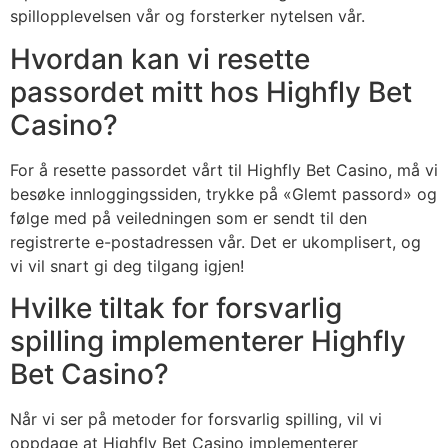
spillopplevelsen vår og forsterker nytelsen vår.
Hvordan kan vi resette
passordet mitt hos Highfly Bet
Casino?
For å resette passordet vårt til Highfly Bet Casino, må vi
besøke innloggingssiden, trykke på «Glemt passord» og
følge med på veiledningen som er sendt til den
registrerte e-postadressen vår. Det er ukomplisert, og
vi vil snart gi deg tilgang igjen!
Hvilke tiltak for forsvarlig
spilling implementerer Highfly
Bet Casino?
Når vi ser på metoder for forsvarlig spilling, vil vi
oppdage at Highfly Bet Casino implementerer