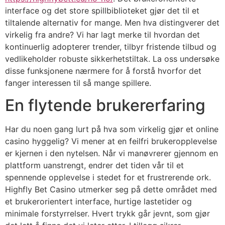
interface og det store spillbiblioteket gjør det til et
tiltalende alternativ for mange. Men hva distingverer det
virkelig fra andre? Vi har lagt merke til hvordan det
kontinuerlig adopterer trender, tilbyr fristende tilbud og
vedlikeholder robuste sikkerhetstiltak. La oss undersøke
disse funksjonene nærmere for å forstå hvorfor det
fanger interessen til så mange spillere.
En flytende brukererfaring
Har du noen gang lurt på hva som virkelig gjør et online
casino hyggelig? Vi mener at en feilfri brukeropplevelse
er kjernen i den nytelsen. Når vi manøvrerer gjennom en
plattform uanstrengt, endrer det tiden vår til et
spennende opplevelse i stedet for et frustrerende ork.
Highfly Bet Casino utmerker seg på dette området med
et brukerorientert interface, hurtige lastetider og
minimale forstyrrelser. Hvert trykk går jevnt, som gjør