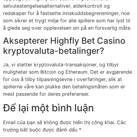
selvutestengelsesalternativer, alderkontroll og
redskaper for å fastsette innskuddsbegrensninger, noe
som sikrer et trygt miljø for alle spillere som har lyst til
å glede seg over opplevelsen sin på en forsvarlig måte.
Aksepterer Highfly Bet Casino
kryptovaluta-betalinger?
Ja, vi støtter kryptovaluta-transaksjoner, og tilbyr
muligheter som Bitcoin og Ethereum. Det er avgjørende
for oss å tilby tilpasningsevne i overføringer, slik at
spillerne våre kan plukke den betalingsmåten som er
mest passende for deres preferanser.
Để lại một bình luận
Email của bạn sẽ không được hiển thị công khai.
Các
trường bắt buộc được đánh dấu
*