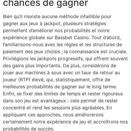
chances de gagner
Bien qu’il n’existe aucune méthode infaillible pour
gagner aux jeux à jackpot, plusieurs stratégies
permettent d’améliorer nos probabilités et notre
expérience globale sur Bassbet Casino. Tout d’abord,
familiarisons-nous avec les règles et les structures de
paiement des jeux choisis ; la connaissance est cruciale.
Privilégions les jackpots progressifs, qui offrent souvent
des gains plus importants. De plus, considérons de
jouer aux machines à sous avec un taux de retour au
joueur (RTP) élevé, qui, statistiquement, offre de
meilleures probabilités de gagner sur le long terme.
Enfin, se fixer des limites de temps et rester rigoureux
dans son jeu est avantageux : cela permet de rester
concentré et rend les sessions plus agréables. En
appliquant ces approches, nous améliorerons
certainement notre expérience de jeu et accroîtrons nos
probabilités de succès.