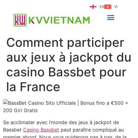
EN
VI
Comment participer
aux jeux à jackpot du
casino Bassbet pour
la France
Se acclimater avec l’monde des jeux à jackpot de
Bassbet
Casino Bassbet
peut paraître compliqué au
premier abord. Nous vous guiderons pas à pas, de la