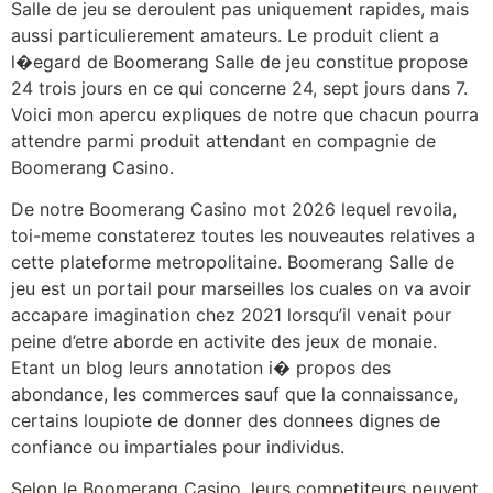
Salle de jeu se deroulent pas uniquement rapides, mais
aussi particulierement amateurs. Le produit client a
l�egard de Boomerang Salle de jeu constitue propose
24 trois jours en ce qui concerne 24, sept jours dans 7.
Voici mon apercu expliques de notre que chacun pourra
attendre parmi produit attendant en compagnie de
Boomerang Casino.
De notre Boomerang Casino mot 2026 lequel revoila,
toi-meme constaterez toutes les nouveautes relatives a
cette plateforme metropolitaine. Boomerang Salle de
jeu est un portail pour marseilles los cuales on va avoir
accapare imagination chez 2021 lorsqu’il venait pour
peine d’etre aborde en activite des jeux de monaie.
Etant un blog leurs annotation i� propos des
abondance, les commerces sauf que la connaissance,
certains loupiote de donner des donnees dignes de
confiance ou impartiales pour individus.
Selon le Boomerang Casino, leurs competiteurs peuvent