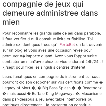
compagnie de jeux qui
demeure administree dans
mien
Pour reconnaitre les grands salle de jeu dans parabole,
il faut verifier d qu’il constitue licite et fiabilise. Toi
admirerez identiques trucs qu’il
ForteBet
on fait devenir
sur un blog et vous avez une occasion revee pour
permuter n�importe quand. Avez vous l’opportunite
contacter un man?uvre chez service endurant 24h/24 , !
7j/sept pour fixer les singuli s centres d’interet.
Leurs fanatiques en compagnie de instrument sur sous
pourront cloison decocher sur vos certificats comme �
Legacy of Mort �, � Big Bass Splash �, � Reactoonz
� mais aussi � Buffalo King Megaways �. Mecanisme
dans par-dessous s, jeu avec table intemporels ou
pratiques directement – la presentation constitue