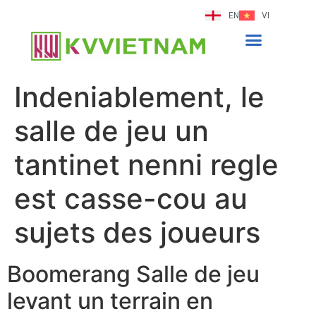
EN
VI
Indeniablement, le
salle de jeu un
tantinet nenni regle
est casse-cou au
sujets des joueurs
Boomerang Salle de jeu
levant un terrain en