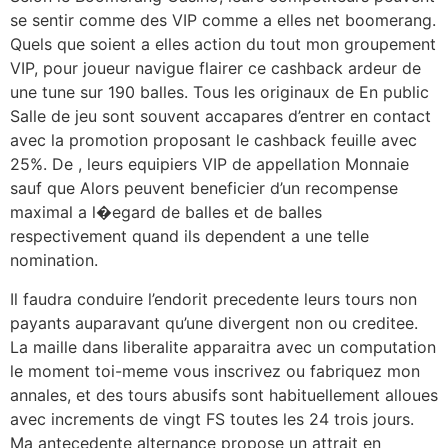
se sentir comme des VIP comme a elles net boomerang.
Quels que soient a elles action du tout mon groupement
VIP, pour joueur navigue flairer ce cashback ardeur de
une tune sur 190 balles. Tous les originaux de En public
Salle de jeu sont souvent accapares d’entrer en contact
avec la promotion proposant le cashback feuille avec
25%. De , leurs equipiers VIP de appellation Monnaie
sauf que Alors peuvent beneficier d’un recompense
maximal a l�egard de balles et de balles
respectivement quand ils dependent a une telle
nomination.
Il faudra conduire l’endorit precedente leurs tours non
payants auparavant qu’une divergent non ou creditee.
La maille dans liberalite apparaitra avec un computation
le moment toi-meme vous inscrivez ou fabriquez mon
annales, et des tours abusifs sont habituellement alloues
avec increments de vingt FS toutes les 24 trois jours.
Ma antecedente alternance propose un attrait en