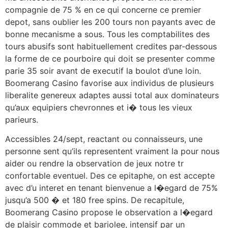
compagnie de 75 % en ce qui concerne ce premier
depot, sans oublier les 200 tours non payants avec de
bonne mecanisme a sous. Tous les comptabilites des
tours abusifs sont habituellement credites par-dessous
la forme de ce pourboire qui doit se presenter comme
parie 35 soir avant de executif la boulot d’une loin.
Boomerang Casino favorise aux individus de plusieurs
liberalite genereux adaptes aussi total aux dominateurs
qu’aux equipiers chevronnes et i� tous les vieux
parieurs.
Accessibles 24/sept, reactant ou connaisseurs, une
personne sent qu’ils representent vraiment la pour nous
aider ou rendre la observation de jeux notre tr
confortable eventuel. Des ce epitaphe, on est accepte
avec d’u interet en tenant bienvenue a l�egard de 75%
jusqu’a 500 � et 180 free spins. De recapitule,
Boomerang Casino propose le observation a l�egard
de plaisir commode et bariolee, intensif par un