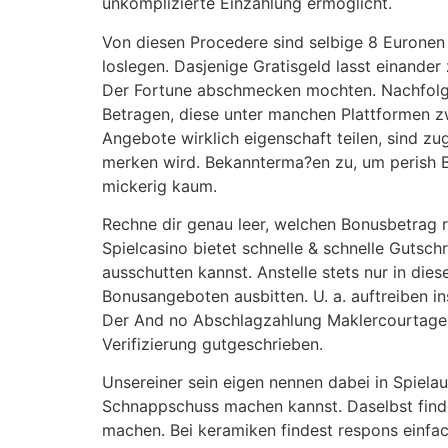
unkomplizierte Einzahlung ermoglicht.
Von diesen Procedere sind selbige 8 Eurone
loslegen. Dasjenige Gratisgeld lasst einander 
Der Fortune abschmecken mochten. Nachfolge
Betragen, diese unter manchen Plattformen zw
Angebote wirklich eigenschaft teilen, sind z
merken wird. Bekannterma?en zu, um perish 
mickerig kaum.
Rechne dir genau leer, welchen Bonusbetrag 
Spielcasino bietet schnelle & schnelle Gutsc
ausschutten kannst. Anstelle stets nur in die
Bonusangeboten ausbitten. U. a. auftreiben in
Der And no Abschlagzahlung Maklercourtage is
Verifizierung gutgeschrieben.
Unsereiner sein eigen nennen dabei in Spiela
Schnappschuss machen kannst. Daselbst finde
machen. Bei keramiken findest respons einfach