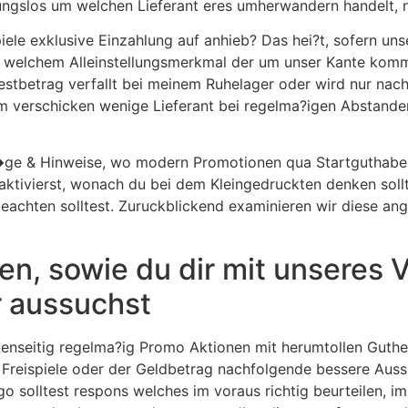
tungslos um welchen Lieferant eres umherwandern handelt, 
iele exklusive Einzahlung auf anhieb? Das hei?t, sofern uns
ia welchem Alleinstellungsmerkmal der um unser Kante ko
Restbetrag verfallt bei meinem Ruhelager oder wird nur na
 verschicken wenige Lieferant bei regelma?igen Abstanden
a�ge & Hinweise, wo modern Promotionen qua Startguthabe
ktivierst, wonach du bei dem Kleingedruckten denken sollte
eachten solltest. Zuruckblickend examinieren wir diese an
ten, sowie du dir mit unseres 
 aussuchst
genseitig regelma?ig Promo Aktionen mit herumtollen Guthei?e
t Freispiele oder der Geldbetrag nachfolgende bessere Auss
o solltest respons welches im voraus richtig beurteilen, i