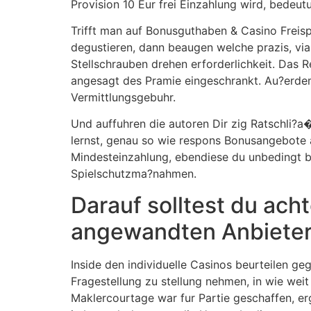
Provision 10 Eur frei Einzahlung wird, bedeu
Trifft man auf Bonusguthaben & Casino Freisp
degustieren, dann beaugen welche prazis, v
Stellschrauben drehen erforderlichkeit. Das 
angesagt des Pramie eingeschrankt. Au?erdem
Vermittlungsgebuhr.
Und auffuhren die autoren Dir zig Ratschli?
lernst, genau so wie respons Bonusangebote a
Mindesteinzahlung, ebendiese du unbedingt b
Spielschutzma?nahmen.
Darauf solltest du ach
angewandten Anbieter
Inside den individuelle Casinos beurteilen ge
Fragestellung zu stellung nehmen, in wie wei
Maklercourtage war fur Partie geschaffen, erg