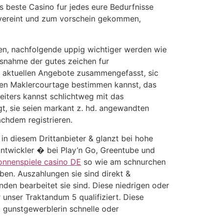
s beste Casino fur jedes eure Bedurfnisse
h vereint und zum vorschein gekommen,
en, nachfolgende uppig wichtiger werden wie
snahme der gutes zeichen fur
de aktuellen Angebote zusammengefasst, sic
tigen Maklercourtage bestimmen kannst, das
eiters kannst schlichtweg mit das
gt, sie seien markant z. hd. angewandten
chdem registrieren.
n diesem Drittanbieter & glanzt bei hohe
ntwickler � bei Play’n Go, Greentube und
onnenspiele casino DE
so wie am schnurchen
ben. Auszahlungen sie sind direkt &
den bearbeitet sie sind. Diese niedrigen oder
 unser Traktandum 5 qualifiziert. Diese
 gunstgewerblerin schnelle oder