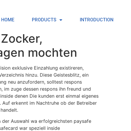
HOME
PRODUCTS
INTRODUCTION
 Zocker,
ragen mochten
sion exklusive Einzahlung existireren,
rzeichnis hinzu. Diese Geistesblitz, ein
ung neu anzufordern, solltest respons
n, im zuge dessen respons ihn freund und
 inside denen Die kunden erst einmal eigenes
. Auf erkennt im Nachtruhe ob der Betreiber
handelt.
in der Auswahl wa erfolgreichsten paysafe
afecard war speziell inside