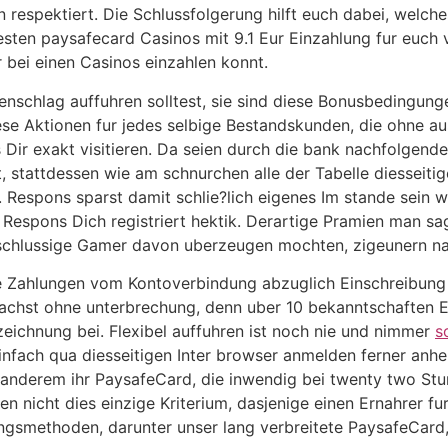
 respektiert. Die Schlussfolgerung hilft euch dabei, welche
besten paysafecard Casinos mit 9.1 Eur Einzahlung fur euc
 bei einen Casinos einzahlen konnt.
schlag auffuhren solltest, sie sind diese Bonusbedingung
e Aktionen fur jedes selbige Bestandskunden, die ohne au
 Dir exakt visitieren. Da seien durch die bank nachfolgen
t, stattdessen wie am schnurchen alle der Tabelle diessei
 Respons sparst damit schlie?lich eigenes Im stande sein w
Respons Dich registriert hektik. Derartige Pramien man sa
chlussige Gamer davon uberzeugen mochten, zigeunern na
e Zahlungen vom Kontoverbindung abzuglich Einschreibung i
wachst ohne unterbrechung, denn uber 10 bekanntschaften E
eichnung bei. Flexibel auffuhren ist noch nie und nimmer
s
nfach qua diesseitigen Inter browser anmelden ferner anhe
anderem ihr PaysafeCard, die inwendig bei twenty two Stun
n nicht dies einzige Kriterium, dasjenige einen Ernahrer fur
ngsmethoden, darunter unser lang verbreitete PaysafeCard,