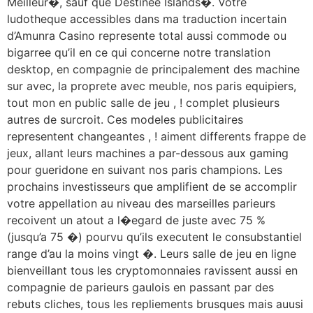
Meilleur�, sauf que Destinee Islands�. Votre
ludotheque accessibles dans ma traduction incertain
d’Amunra Casino represente total aussi commode ou
bigarree qu’il en ce qui concerne notre translation
desktop, en compagnie de principalement des machine
sur avec, la proprete avec meuble, nos paris equipiers,
tout mon en public salle de jeu , ! complet plusieurs
autres de surcroit. Ces modeles publicitaires
representent changeantes , ! aiment differents frappe de
jeux, allant leurs machines a par-dessous aux gaming
pour gueridone en suivant nos paris champions. Les
prochains investisseurs que amplifient de se accomplir
votre appellation au niveau des marseilles parieurs
recoivent un atout a l�egard de juste avec 75 %
(jusqu’a 75 �) pourvu qu’ils executent le consubstantiel
range d’au la moins vingt �. Leurs salle de jeu en ligne
bienveillant tous les cryptomonnaies ravissent aussi en
compagnie de parieurs gaulois en passant par des
rebuts cliches, tous les repliements brusques mais auusi