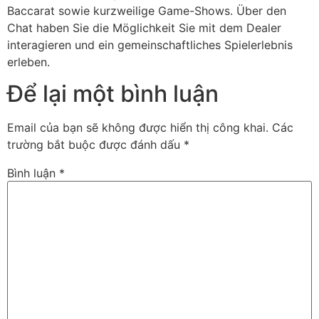
Baccarat sowie kurzweilige Game-Shows. Über den
Chat haben Sie die Möglichkeit Sie mit dem Dealer
interagieren und ein gemeinschaftliches Spielerlebnis
erleben.
Để lại một bình luận
Email của bạn sẽ không được hiển thị công khai.
Các
trường bắt buộc được đánh dấu
*
Bình luận
*