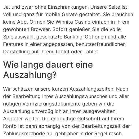
Ja, und zwar ohne Einschränkungen. Unsere Seite ist
voll und ganz für mobile Geräte gestaltet. Sie brauchen
keine App. Öffnen Sie Winnita Casino einfach in Ihrem
gewohnten Browser. Sofort genießen Sie die volle
Spielauswahl, geschützte Banking-Optionen und alle
Features in einer angepassten, benutzerfreundlichen
Darstellung auf Ihrem Tablet oder Tablet.
Wie lange dauert eine
Auszahlung?
Wir schätzen unsere kurzen Auszahlungszeiten. Nach
der Bearbeitung Ihres Auszahlungswunsches und aller
nötigen Verifizierungsdokumente geben wir die
Auszahlung unverzüglich an Ihren ausgewählten
Anbieter weiter. Die endgültige Gutschrift auf Ihrem
Konto ist dann abhängig von der Bearbeitungszeit der
Zahlungsmethode ab, geht aber in der Regel rasch.