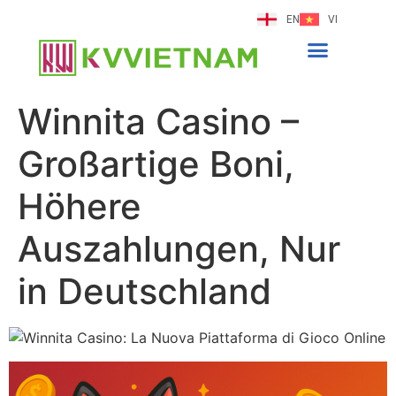
EN
VI
Winnita Casino –
Großartige Boni,
Höhere
Auszahlungen, Nur
in Deutschland