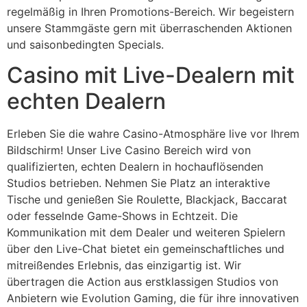
regelmäßig in Ihren Promotions-Bereich. Wir begeistern
unsere Stammgäste gern mit überraschenden Aktionen
und saisonbedingten Specials.
Casino mit Live-Dealern mit
echten Dealern
Erleben Sie die wahre Casino-Atmosphäre live vor Ihrem
Bildschirm! Unser Live Casino Bereich wird von
qualifizierten, echten Dealern in hochauflösenden
Studios betrieben. Nehmen Sie Platz an interaktive
Tische und genießen Sie Roulette, Blackjack, Baccarat
oder fesselnde Game-Shows in Echtzeit. Die
Kommunikation mit dem Dealer und weiteren Spielern
über den Live-Chat bietet ein gemeinschaftliches und
mitreißendes Erlebnis, das einzigartig ist. Wir
übertragen die Action aus erstklassigen Studios von
Anbietern wie Evolution Gaming, die für ihre innovativen