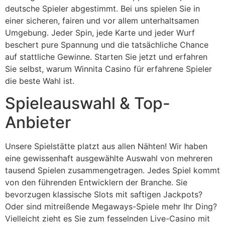
deutsche Spieler abgestimmt. Bei uns spielen Sie in
einer sicheren, fairen und vor allem unterhaltsamen
Umgebung. Jeder Spin, jede Karte und jeder Wurf
beschert pure Spannung und die tatsächliche Chance
auf stattliche Gewinne. Starten Sie jetzt und erfahren
Sie selbst, warum Winnita Casino für erfahrene Spieler
die beste Wahl ist.
Spieleauswahl & Top-
Anbieter
Unsere Spielstätte platzt aus allen Nähten! Wir haben
eine gewissenhaft ausgewählte Auswahl von mehreren
tausend Spielen zusammengetragen. Jedes Spiel kommt
von den führenden Entwicklern der Branche. Sie
bevorzugen klassische Slots mit saftigen Jackpots?
Oder sind mitreißende Megaways-Spiele mehr Ihr Ding?
Vielleicht zieht es Sie zum fesselnden Live-Casino mit