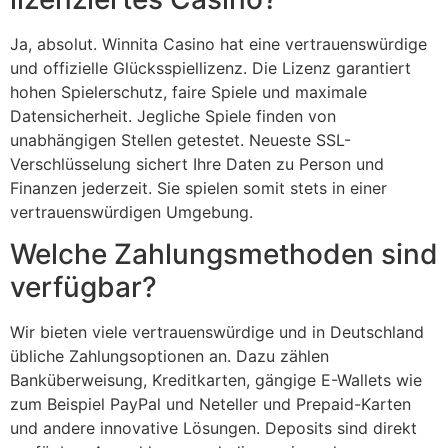
Ja, absolut. Winnita Casino hat eine vertrauenswürdige
und offizielle Glücksspiellizenz. Die Lizenz garantiert
hohen Spielerschutz, faire Spiele und maximale
Datensicherheit. Jegliche Spiele finden von
unabhängigen Stellen getestet. Neueste SSL-
Verschlüsselung sichert Ihre Daten zu Person und
Finanzen jederzeit. Sie spielen somit stets in einer
vertrauenswürdigen Umgebung.
Welche Zahlungsmethoden sind
verfügbar?
Wir bieten viele vertrauenswürdige und in Deutschland
übliche Zahlungsoptionen an. Dazu zählen
Banküberweisung, Kreditkarten, gängige E-Wallets wie
zum Beispiel PayPal und Neteller und Prepaid-Karten
und andere innovative Lösungen. Deposits sind direkt