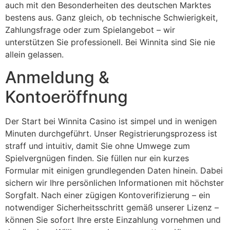
auch mit den Besonderheiten des deutschen Marktes
bestens aus. Ganz gleich, ob technische Schwierigkeit,
Zahlungsfrage oder zum Spielangebot – wir
unterstützen Sie professionell. Bei Winnita sind Sie nie
allein gelassen.
Anmeldung &
Kontoeröffnung
Der Start bei Winnita Casino ist simpel und in wenigen
Minuten durchgeführt. Unser Registrierungsprozess ist
straff und intuitiv, damit Sie ohne Umwege zum
Spielvergnügen finden. Sie füllen nur ein kurzes
Formular mit einigen grundlegenden Daten hinein. Dabei
sichern wir Ihre persönlichen Informationen mit höchster
Sorgfalt. Nach einer zügigen Kontoverifizierung – ein
notwendiger Sicherheitsschritt gemäß unserer Lizenz –
können Sie sofort Ihre erste Einzahlung vornehmen und