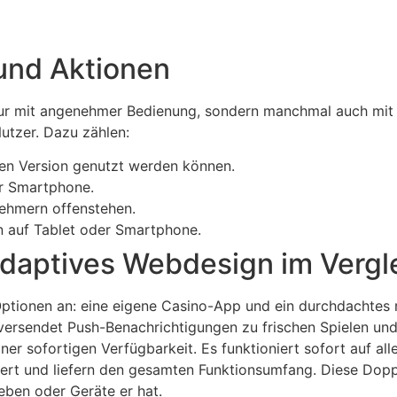
 und Aktionen
 nur mit angenehmer Bedienung, sondern manchmal auch mit 
utzer. Dazu zählen:
ilen Version genutzt werden können.
er Smartphone.
nehmern offenstehen.
n auf Tablet oder Smartphone.
daptives Webdesign im Vergl
Optionen an: eine eigene Casino-App und ein durchdachtes
versendet Push-Benachrichtigungen zu frischen Spielen und 
ner sofortigen Verfügbarkeit. Es funktioniert sofort auf a
miert und liefern den gesamten Funktionsumfang. Diese Dopp
eben oder Geräte er hat.