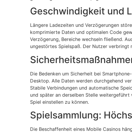
Geschwindigkeit und L
Längere Ladezeiten und Verzögerungen stören
komprimierte Daten und optimalen Code gewä
Verzögerung, Bereiche wechseln fließend. Auch
ungestörtes Spielspaß. Der Nutzer verbringt 
Sicherheitsmaßnahmen 
Die Bedenken um Sicherheit bei Smartphone- 
Desktop. Alle Daten werden durchgehend versch
Stabile Verbindungen und automatische Speic
und später an derselben Stelle weitergeführt 
Spiel einstellen zu können.
Spielsammlung: Höchst
Die Beschaffenheit eines Mobile Casinos hängt