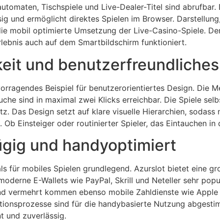
lautomaten, Tischspiele und Live-Dealer-Titel sind abrufb
sig und ermöglicht direktes Spielen im Browser. Darstellun
ie mobil optimierte Umsetzung der Live-Casino-Spiele. Der 
lebnis auch auf dem Smartbildschirm funktioniert.
eit und benutzerfreundliches
vorragendes Beispiel für benutzerorientiertes Design. Die M
che sind in maximal zwei Klicks erreichbar. Die Spiele selb
tz. Das Design setzt auf klare visuelle Hierarchien, sodass n
Ob Einsteiger oder routinierter Spieler, das Eintauchen in d
gig und handyoptimiert
 als für mobiles Spielen grundlegend. Azurslot bietet eine 
oderne E-Wallets wie PayPal, Skrill und Neteller sehr pop
nd vermehrt kommen ebenso mobile Zahldienste wie Apple 
ktionsprozesse sind für die handybasierte Nutzung abgesti
 und zuverlässig.