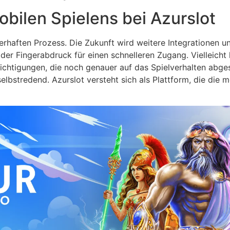
bilen Spielens bei Azurslot
erhaften Prozess. Die Zukunft wird weitere Integrationen u
der Fingerabdruck für einen schnelleren Zugang. Vielleic
chtigungen, die noch genauer auf das Spielverhalten abge
lbstredend. Azurslot versteht sich als Plattform, die die m