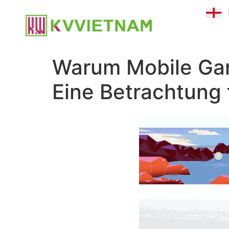
Warum Mobile Gami
Eine Betrachtung 