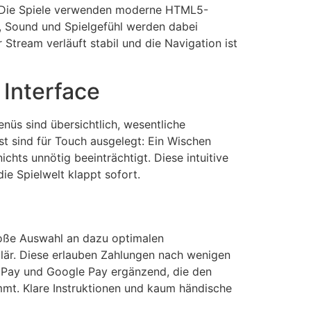
ar. Die Spiele verwenden moderne HTML5-
g, Sound und Spielgefühl werden dabei
Stream verläuft stabil und die Navigation ist
 Interface
enüs sind übersichtlich, wesentliche
st sind für Touch ausgelegt: Ein Wischen
ichts unnötig beeinträchtigt. Diese intuitive
ie Spielwelt klappt sofort.
große Auswahl an dazu optimalen
ulär. Diese erlauben Zahlungen nach wenigen
Pay und Google Pay ergänzend, die den
mmt. Klare Instruktionen und kaum händische