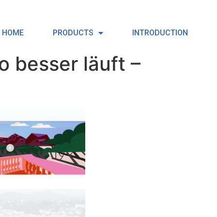
HOME
PRODUCTS
INTRODUCTION
 besser läuft –